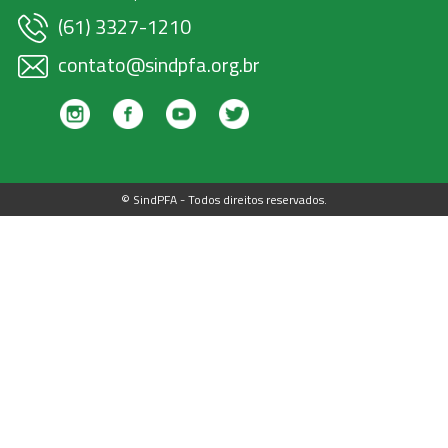
(61) 3327-1210
contato@sindpfa.org.br
© SindPFA - Todos direitos reservados.