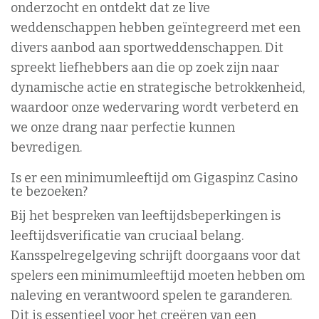
onderzocht en ontdekt dat ze live
weddenschappen hebben geïntegreerd met een
divers aanbod aan sportweddenschappen. Dit
spreekt liefhebbers aan die op zoek zijn naar
dynamische actie en strategische betrokkenheid,
waardoor onze wedervaring wordt verbeterd en
we onze drang naar perfectie kunnen
bevredigen.
Is er een minimumleeftijd om Gigaspinz Casino
te bezoeken?
Bij het bespreken van leeftijdsbeperkingen is
leeftijdsverificatie van cruciaal belang.
Kansspelregelgeving schrijft doorgaans voor dat
spelers een minimumleeftijd moeten hebben om
naleving en verantwoord spelen te garanderen.
Dit is essentieel voor het creëren van een