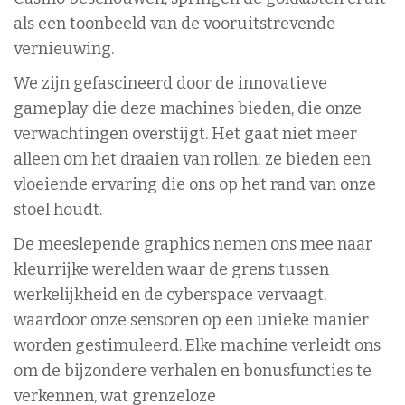
als een toonbeeld van de vooruitstrevende
vernieuwing.
We zijn gefascineerd door de innovatieve
gameplay die deze machines bieden, die onze
verwachtingen overstijgt. Het gaat niet meer
alleen om het draaien van rollen; ze bieden een
vloeiende ervaring die ons op het rand van onze
stoel houdt.
De meeslepende graphics nemen ons mee naar
kleurrijke werelden waar de grens tussen
werkelijkheid en de cyberspace vervaagt,
waardoor onze sensoren op een unieke manier
worden gestimuleerd. Elke machine verleidt ons
om de bijzondere verhalen en bonusfuncties te
verkennen, wat grenzeloze