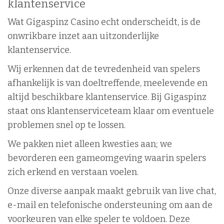
klantenservice
Wat Gigaspinz Casino echt onderscheidt, is de
onwrikbare inzet aan uitzonderlijke
klantenservice.
Wij erkennen dat de tevredenheid van spelers
afhankelijk is van doeltreffende, meelevende en
altijd beschikbare klantenservice. Bij Gigaspinz
staat ons klantenserviceteam klaar om eventuele
problemen snel op te lossen.
We pakken niet alleen kwesties aan; we
bevorderen een gameomgeving waarin spelers
zich erkend en verstaan voelen.
Onze diverse aanpak maakt gebruik van live chat,
e-mail en telefonische ondersteuning om aan de
voorkeuren van elke speler te voldoen. Deze