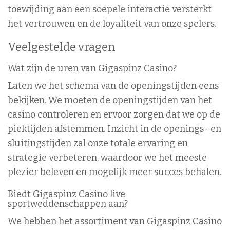
toewijding aan een soepele interactie versterkt
het vertrouwen en de loyaliteit van onze spelers.
Veelgestelde vragen
Wat zijn de uren van Gigaspinz Casino?
Laten we het schema van de openingstijden eens
bekijken. We moeten de openingstijden van het
casino controleren en ervoor zorgen dat we op de
piektijden afstemmen. Inzicht in de openings- en
sluitingstijden zal onze totale ervaring en
strategie verbeteren, waardoor we het meeste
plezier beleven en mogelijk meer succes behalen.
Biedt Gigaspinz Casino live
sportweddenschappen aan?
We hebben het assortiment van Gigaspinz Casino