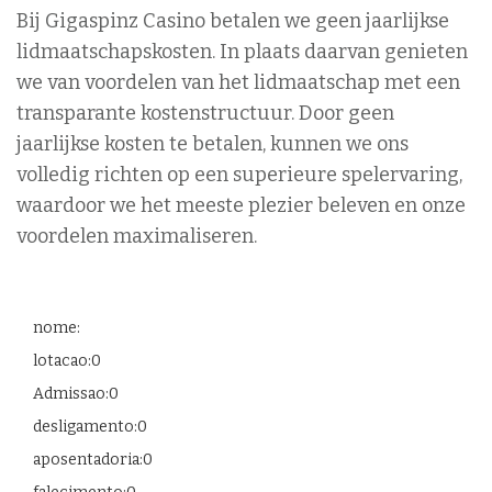
Bij Gigaspinz Casino betalen we geen jaarlijkse
lidmaatschapskosten. In plaats daarvan genieten
we van voordelen van het lidmaatschap met een
transparante kostenstructuur. Door geen
jaarlijkse kosten te betalen, kunnen we ons
volledig richten op een superieure spelervaring,
waardoor we het meeste plezier beleven en onze
voordelen maximaliseren.
nome:
lotacao:0
Admissao:0
desligamento:0
aposentadoria:0