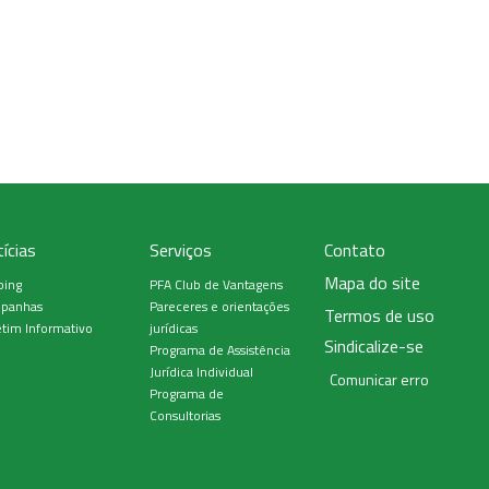
ícias
Serviços
Contato
Mapa do site
ping
PFA Club de Vantagens
panhas
Pareceres e orientações
Termos de uso
tim Informativo
jurídicas
Sindicalize-se
Programa de Assistência
Jurídica Individual
Comunicar erro
Programa de
Consultorias