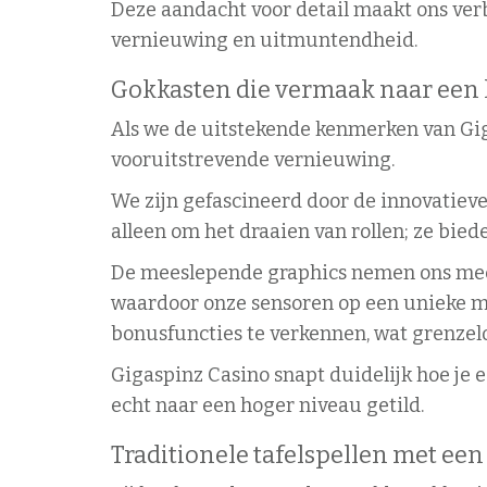
Deze aandacht voor detail maakt ons verb
vernieuwing en uitmuntendheid.
Gokkasten die vermaak naar een
Als we de uitstekende kenmerken van Gig
vooruitstrevende vernieuwing.
We zijn gefascineerd door de innovatiev
alleen om het draaien van rollen; ze bied
De meeslepende graphics nemen ons mee n
waardoor onze sensoren op een unieke m
bonusfuncties te verkennen, wat grenze
Gigaspinz Casino snapt duidelijk hoe je
echt naar een hoger niveau getild.
Traditionele tafelspellen met ee