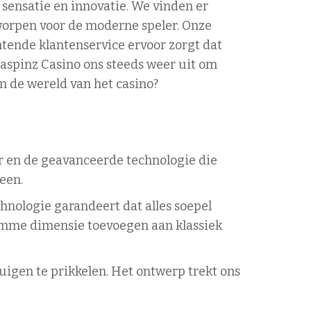
 sensatie en innovatie. We vinden er
tworpen voor de moderne speler. Onze
tende klantenservice ervoor zorgt dat
gaspinz Casino ons steeds weer uit om
 de wereld van het casino?
r en de geavanceerde technologie die
een.
chnologie garandeert dat alles soepel
slimme dimensie toevoegen aan klassiek
tuigen te prikkelen. Het ontwerp trekt ons