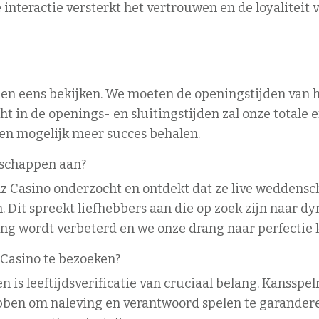
interactie versterkt het vertrouwen en de loyaliteit v
en eens bekijken. We moeten de openingstijden van h
t in de openings- en sluitingstijden zal onze totale 
en mogelijk meer succes behalen.
nschappen aan?
z Casino onderzocht en ontdekt dat ze live wedden
Dit spreekt liefhebbers aan die op zoek zijn naar dy
ng wordt verbeterd en we onze drang naar perfectie
 Casino te bezoeken?
n is leeftijdsverificatie van cruciaal belang. Kansspe
en om naleving en verantwoord spelen te garanderen.