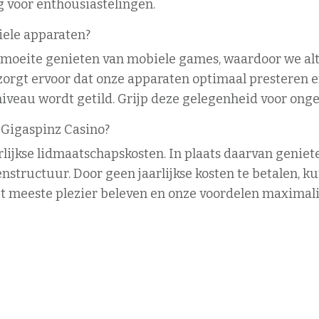
voor enthousiastelingen.
iele apparaten?
oeite genieten van mobiele games, waardoor we alti
orgt ervoor dat onze apparaten optimaal presteren en
iveau wordt getild. Grijp deze gelegenheid voor ong
j Gigaspinz Casino?
rlijkse lidmaatschapskosten. In plaats daarvan genie
structuur. Door geen jaarlijkse kosten te betalen, k
t meeste plezier beleven en onze voordelen maximali