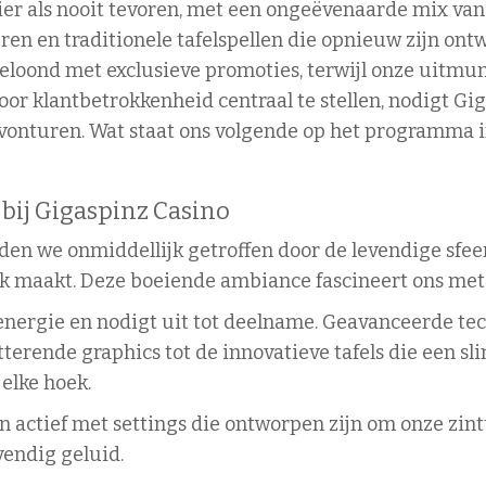
ier als nooit tevoren, met een ongeëvenaarde mix van
ren en traditionele tafelspellen die opnieuw zijn on
oond met exclusieve promoties, terwijl onze uitmun
oor klantbetrokkenheid centraal te stellen, nodigt Gi
onturen. Wat staat ons volgende op het programma in
bij Gigaspinz Casino
den we onmiddellijk getroffen door de levendige sfee
k maakt. Deze boeiende ambiance fascineert ons met
t energie en nodigt uit tot deelname. Geavanceerde te
hitterende graphics tot de innovatieve tafels die een 
 elke hoek.
en actief met settings die ontworpen zijn om onze zin
vendig geluid.