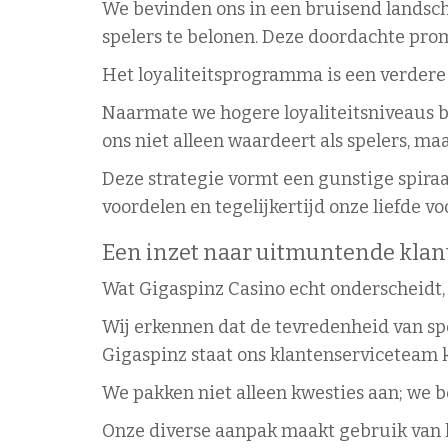
We bevinden ons in een bruisend landsch
spelers te belonen. Deze doordachte promo
Het loyaliteitsprogramma is een verder
Naarmate we hogere loyaliteitsniveaus ber
ons niet alleen waardeert als spelers, ma
Deze strategie vormt een gunstige spira
voordelen en tegelijkertijd onze liefde v
Een inzet naar uitmuntende klan
Wat Gigaspinz Casino echt onderscheidt, 
Wij erkennen dat de tevredenheid van spel
Gigaspinz staat ons klantenserviceteam k
We pakken niet alleen kwesties aan; we 
Onze diverse aanpak maakt gebruik van li