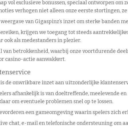
ap vol exclusieve bonussen, speciaal ontworpen om 
ties verhogen niet alleen onze eerste stortingen, ze 
e weergave van Gigaspinz’s inzet om sterke banden 
eiken, krijgen we toegang tot steeds aantrekkelijkere
ar ook als medestanders in plezier.
al van betrokkenheid, waarbij onze voortdurende dee
oor casino-actie aanwakkert.
tenservice
is de onwrikbare inzet aan uitzonderlijke klantenserv
ers afhankelijk is van doeltreffende, meelevende en a
laar om eventuele problemen snel op te lossen.
bevorderen een gameomgeving waarin spelers zich erk
ve chat, e-mail en telefonische ondersteuning om aa