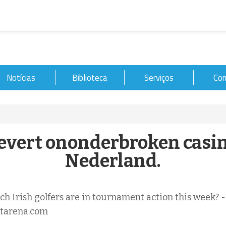
Notícias
Biblioteca
Serviços
Con
levert ononderbroken casin
Nederland.