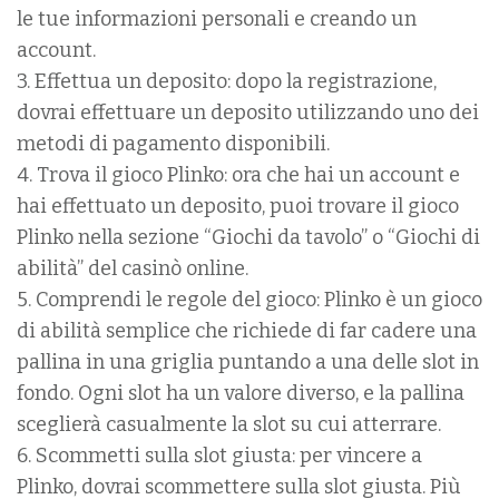
le tue informazioni personali e creando un
account.
3. Effettua un deposito: dopo la registrazione,
dovrai effettuare un deposito utilizzando uno dei
metodi di pagamento disponibili.
4. Trova il gioco Plinko: ora che hai un account e
hai effettuato un deposito, puoi trovare il gioco
Plinko nella sezione “Giochi da tavolo” o “Giochi di
abilità” del casinò online.
5. Comprendi le regole del gioco: Plinko è un gioco
di abilità semplice che richiede di far cadere una
pallina in una griglia puntando a una delle slot in
fondo. Ogni slot ha un valore diverso, e la pallina
sceglierà casualmente la slot su cui atterrare.
6. Scommetti sulla slot giusta: per vincere a
Plinko, dovrai scommettere sulla slot giusta. Più