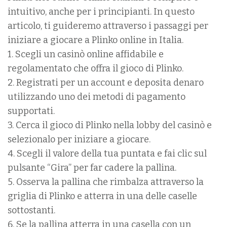
intuitivo, anche per i principianti. In questo
articolo, ti guideremo attraverso i passaggi per
iniziare a giocare a Plinko online in Italia.
1. Scegli un casinò online affidabile e
regolamentato che offra il gioco di Plinko.
2. Registrati per un account e deposita denaro
utilizzando uno dei metodi di pagamento
supportati.
3. Cerca il gioco di Plinko nella lobby del casinò e
selezionalo per iniziare a giocare.
4. Scegli il valore della tua puntata e fai clic sul
pulsante “Gira” per far cadere la pallina.
5. Osserva la pallina che rimbalza attraverso la
griglia di Plinko e atterra in una delle caselle
sottostanti.
6. Se la pallina atterra in una casella con un