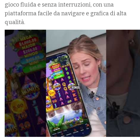
gioco fluida e senza interruzioni, con una
piattaforma facile da navigare e grafica di alta
qualità.