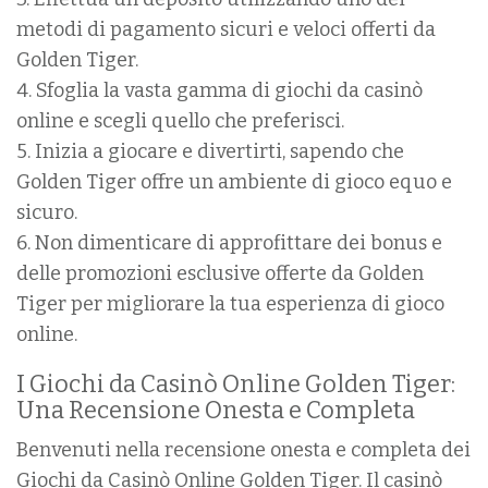
metodi di pagamento sicuri e veloci offerti da
Golden Tiger.
4. Sfoglia la vasta gamma di giochi da casinò
online e scegli quello che preferisci.
5. Inizia a giocare e divertirti, sapendo che
Golden Tiger offre un ambiente di gioco equo e
sicuro.
6. Non dimenticare di approfittare dei bonus e
delle promozioni esclusive offerte da Golden
Tiger per migliorare la tua esperienza di gioco
online.
I Giochi da Casinò Online Golden Tiger:
Una Recensione Onesta e Completa
Benvenuti nella recensione onesta e completa dei
Giochi da Casinò Online Golden Tiger. Il casinò