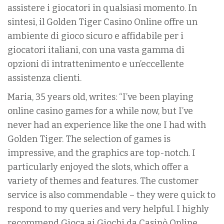
assistere i giocatori in qualsiasi momento. In
sintesi, il Golden Tiger Casino Online offre un
ambiente di gioco sicuro e affidabile per i
giocatori italiani, con una vasta gamma di
opzioni di intrattenimento e un’eccellente
assistenza clienti.
Maria, 35 years old, writes: “I’ve been playing
online casino games for a while now, but I’ve
never had an experience like the one I had with
Golden Tiger. The selection of games is
impressive, and the graphics are top-notch. I
particularly enjoyed the slots, which offer a
variety of themes and features. The customer
service is also commendable – they were quick to
respond to my queries and very helpful. I highly
recommend Gioca ai Giochi da Casinò Online