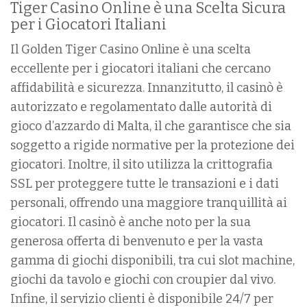
Tiger Casino Online è una Scelta Sicura
per i Giocatori Italiani
Il Golden Tiger Casino Online è una scelta
eccellente per i giocatori italiani che cercano
affidabilità e sicurezza. Innanzitutto, il casinò è
autorizzato e regolamentato dalle autorità di
gioco d’azzardo di Malta, il che garantisce che sia
soggetto a rigide normative per la protezione dei
giocatori. Inoltre, il sito utilizza la crittografia
SSL per proteggere tutte le transazioni e i dati
personali, offrendo una maggiore tranquillità ai
giocatori. Il casinò è anche noto per la sua
generosa offerta di benvenuto e per la vasta
gamma di giochi disponibili, tra cui slot machine,
giochi da tavolo e giochi con croupier dal vivo.
Infine, il servizio clienti è disponibile 24/7 per