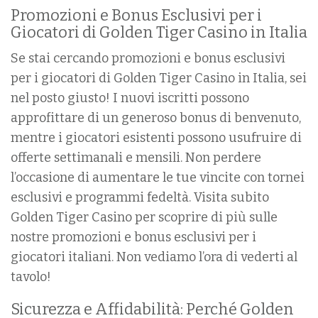
Promozioni e Bonus Esclusivi per i
Giocatori di Golden Tiger Casino in Italia
Se stai cercando promozioni e bonus esclusivi
per i giocatori di Golden Tiger Casino in Italia, sei
nel posto giusto! I nuovi iscritti possono
approfittare di un generoso bonus di benvenuto,
mentre i giocatori esistenti possono usufruire di
offerte settimanali e mensili. Non perdere
l’occasione di aumentare le tue vincite con tornei
esclusivi e programmi fedeltà. Visita subito
Golden Tiger Casino per scoprire di più sulle
nostre promozioni e bonus esclusivi per i
giocatori italiani. Non vediamo l’ora di vederti al
tavolo!
Sicurezza e Affidabilità: Perché Golden