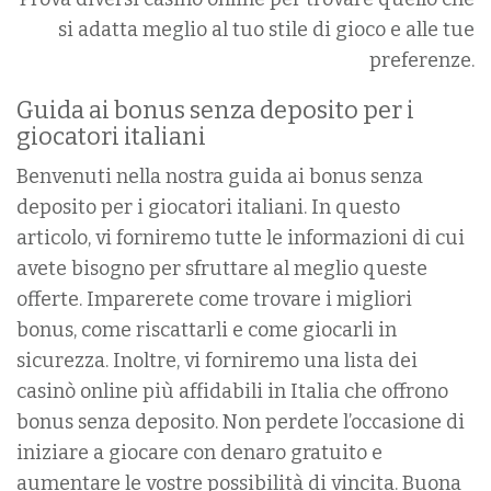
si adatta meglio al tuo stile di gioco e alle tue
preferenze.
Guida ai bonus senza deposito per i
giocatori italiani
Benvenuti nella nostra guida ai bonus senza
deposito per i giocatori italiani. In questo
articolo, vi forniremo tutte le informazioni di cui
avete bisogno per sfruttare al meglio queste
offerte. Imparerete come trovare i migliori
bonus, come riscattarli e come giocarli in
sicurezza. Inoltre, vi forniremo una lista dei
casinò online più affidabili in Italia che offrono
bonus senza deposito. Non perdete l’occasione di
iniziare a giocare con denaro gratuito e
aumentare le vostre possibilità di vincita. Buona