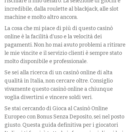
rischiare il mio denaro. La selezione di giochi è
incredibile, dalla roulette al blackjack, alle slot
machine e molto altro ancora.
La cosa che mi piace di più di questo casinò
online è la facilità d’uso e la velocità dei
pagamenti. Non ho mai avuto problemi a ritirare
le mie vincite e il servizio clienti è sempre stato
molto disponibile e professionale.
Se sei alla ricerca di un casinò online di alta
qualità in Italia, non cercare oltre. Consiglio
vivamente questo casinò online a chiunque
voglia divertirsi e vincere soldi veri.
Se stai cercando di Gioca al Casinò Online
Europeo con Bonus Senza Deposito, sei nel posto
giusto. Questa guida definitiva per i giocatori