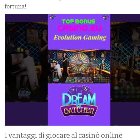
fortuna!
I vantaggi di giocare al casinò online