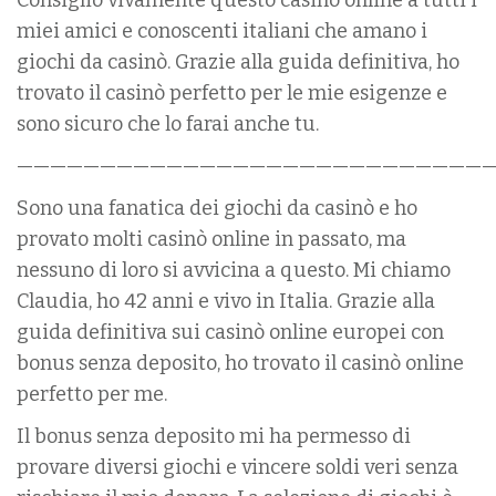
Consiglio vivamente questo casinò online a tutti i
miei amici e conoscenti italiani che amano i
giochi da casinò. Grazie alla guida definitiva, ho
trovato il casinò perfetto per le mie esigenze e
sono sicuro che lo farai anche tu.
————————————————————————————
Sono una fanatica dei giochi da casinò e ho
provato molti casinò online in passato, ma
nessuno di loro si avvicina a questo. Mi chiamo
Claudia, ho 42 anni e vivo in Italia. Grazie alla
guida definitiva sui casinò online europei con
bonus senza deposito, ho trovato il casinò online
perfetto per me.
Il bonus senza deposito mi ha permesso di
provare diversi giochi e vincere soldi veri senza