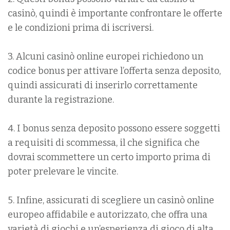
casinò, quindi è importante confrontare le offerte
e le condizioni prima di iscriversi.
3. Alcuni casinò online europei richiedono un
codice bonus per attivare l’offerta senza deposito,
quindi assicurati di inserirlo correttamente
durante la registrazione.
4. I bonus senza deposito possono essere soggetti
a requisiti di scommessa, il che significa che
dovrai scommettere un certo importo prima di
poter prelevare le vincite.
5. Infine, assicurati di scegliere un casinò online
europeo affidabile e autorizzato, che offra una
varietà di giochi e un’esperienza di gioco di alta