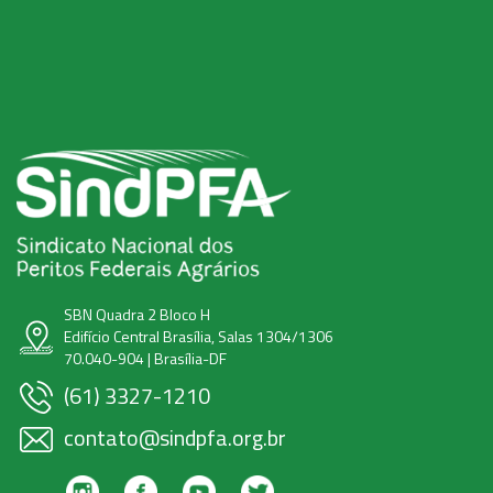
SBN Quadra 2 Bloco H
Edifício Central Brasília, Salas 1304/1306
70.040-904 | Brasília-DF
(61) 3327-1210
contato@sindpfa.org.br