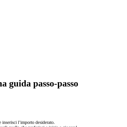
una guida passo-passo
 inserisci l’importo desiderato.