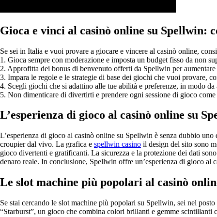
Gioca e vinci al casinò online su Spellwin: c
Se sei in Italia e vuoi provare a giocare e vincere al casinò online, consi
1. Gioca sempre con moderazione e imposta un budget fisso da non sup
2. Approfitta dei bonus di benvenuto offerti da Spellwin per aumentare le
3. Impara le regole e le strategie di base dei giochi che vuoi provare, co
4. Scegli giochi che si adattino alle tue abilità e preferenze, in modo da
5. Non dimenticare di divertirti e prendere ogni sessione di gioco come 
L’esperienza di gioco al casinò online su Sp
L’esperienza di gioco al casinò online su Spellwin è senza dubbio uno dei
croupier dal vivo. La grafica e
spellwin casino
il design del sito sono m
gioco divertenti e gratificanti. La sicurezza e la protezione dei dati son
denaro reale. In conclusione, Spellwin offre un’esperienza di gioco al cas
Le slot machine più popolari al casinò onli
Se stai cercando le slot machine più popolari su Spellwin, sei nel posto
“Starburst”, un gioco che combina colori brillanti e gemme scintillanti