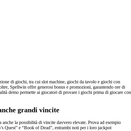
zione di giochi, tra cui slot machine, giochi da tavolo e giochi con
Inoltre, Spellwin offre generosi bonus e promozioni, garantendo ore di
odalità demo permette ai giocatori di provare i giochi prima di giocare con
anche grandi vincite
ma anche la possibilità di vincite davvero elevate. Prova ad esempio
o’s Quest” e “Book of Dead”, entrambi noti per i loro jackpot