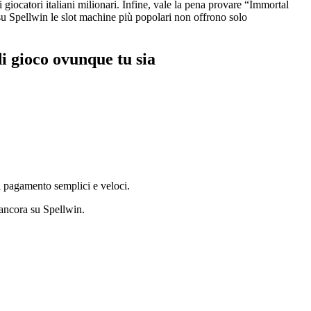
iocatori italiani milionari. Infine, vale la pena provare “Immortal
u Spellwin le slot machine più popolari non offrono solo
di gioco ovunque tu sia
di pagamento semplici e veloci.
o ancora su Spellwin.