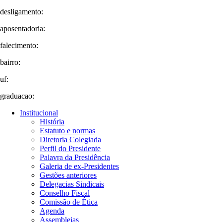
desligamento:
aposentadoria:
falecimento:
bairro:
uf:
graduacao:
Institucional
História
Estatuto e normas
Diretoria Colegiada
Perfil do Presidente
Palavra da Presidência
Galeria de ex-Presidentes
Gestões anteriores
Delegacias Sindicais
Conselho Fiscal
Comissão de Ética
Agenda
Assembleias