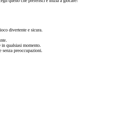
egli quello che preferisci e inizia a giocare!
ioco divertente e sicura.
nte.
 e in qualsiasi momento.
 e senza preoccupazioni.