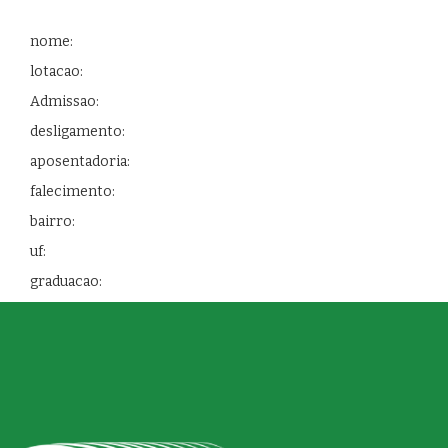
nome:
lotacao:
Admissao:
desligamento:
aposentadoria:
falecimento:
bairro:
uf:
graduacao: