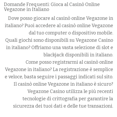
Domande Frequenti: Gioca al Casinò Online
Vegazone in Italiano
Dove posso giocare al casinò online Vegazone in
italiano? Puoi accedere al casinò online Vegazone
dal tuo computer o dispositivo mobile.
Quali giochi sono disponibili su Vegazone Casino
in italiano? Offriamo una vasta selezione di slot e
blackjack disponibili in italiano.
Come posso registrarmi al casinò online
Vegazone in italiano? La registrazione è semplice
e veloce, basta seguire i passaggi indicati sul sito.
Il casinò online Vegazone in italiano è sicuro?
Vegazone Casino utilizza le più recenti
tecnologie di crittografia per garantire la
sicurezza dei tuoi dati e delle tue transazioni.