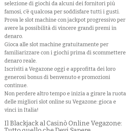
selezione di giochi da alcuni dei fornitori più
famosi, c’è qualcosa per soddisfare tutti i gusti.
Prova le slot machine con jackpot progressivo per
avere la possibilità di vincere grandi premi in
denaro.
Gioca alle slot machine gratuitamente per
familiarizzare con i giochi prima di scommettere
denaro reale.
Iscriviti a Vegazone oggi e approfitta dei loro
generosi bonus di benvenuto e promozioni
continue.
Non perdere altro tempo e inizia a girare la ruota
delle migliori slot online su Vegazone: gioca e
vinci in Italia!
Il Blackjack al Casinò Online Vegazone:
Tutto quello che Devi Sapere