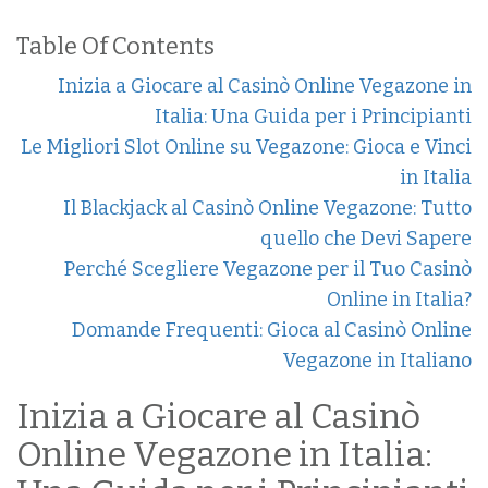
Table Of Contents
Inizia a Giocare al Casinò Online Vegazone in
Italia: Una Guida per i Principianti
Le Migliori Slot Online su Vegazone: Gioca e Vinci
in Italia
Il Blackjack al Casinò Online Vegazone: Tutto
quello che Devi Sapere
Perché Scegliere Vegazone per il Tuo Casinò
Online in Italia?
Domande Frequenti: Gioca al Casinò Online
Vegazone in Italiano
Inizia a Giocare al Casinò
Online Vegazone in Italia: