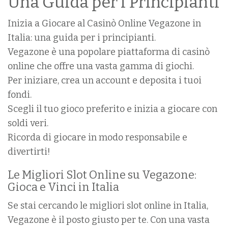
Una Guida per i Principianti
Inizia a Giocare al Casinò Online Vegazone in
Italia: una guida per i principianti.
Vegazone è una popolare piattaforma di casinò
online che offre una vasta gamma di giochi.
Per iniziare, crea un account e deposita i tuoi
fondi.
Scegli il tuo gioco preferito e inizia a giocare con
soldi veri.
Ricorda di giocare in modo responsabile e
divertirti!
Le Migliori Slot Online su Vegazone:
Gioca e Vinci in Italia
Se stai cercando le migliori slot online in Italia,
Vegazone è il posto giusto per te. Con una vasta