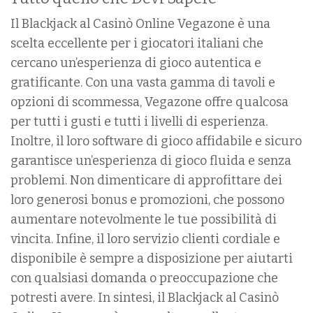
Il Blackjack al Casinò Online Vegazone è una
scelta eccellente per i giocatori italiani che
cercano un’esperienza di gioco autentica e
gratificante. Con una vasta gamma di tavoli e
opzioni di scommessa, Vegazone offre qualcosa
per tutti i gusti e tutti i livelli di esperienza.
Inoltre, il loro software di gioco affidabile e sicuro
garantisce un’esperienza di gioco fluida e senza
problemi. Non dimenticare di approfittare dei
loro generosi bonus e promozioni, che possono
aumentare notevolmente le tue possibilità di
vincita. Infine, il loro servizio clienti cordiale e
disponibile è sempre a disposizione per aiutarti
con qualsiasi domanda o preoccupazione che
potresti avere. In sintesi, il Blackjack al Casinò