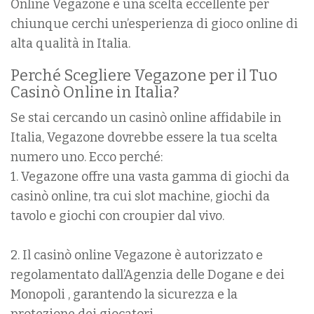
Online Vegazone è una scelta eccellente per
chiunque cerchi un’esperienza di gioco online di
alta qualità in Italia.
Perché Scegliere Vegazone per il Tuo
Casinò Online in Italia?
Se stai cercando un casinò online affidabile in
Italia, Vegazone dovrebbe essere la tua scelta
numero uno. Ecco perché:
1. Vegazone offre una vasta gamma di giochi da
casinò online, tra cui slot machine, giochi da
tavolo e giochi con croupier dal vivo.
2. Il casinò online Vegazone è autorizzato e
regolamentato dall’Agenzia delle Dogane e dei
Monopoli , garantendo la sicurezza e la
protezione dei giocatori.