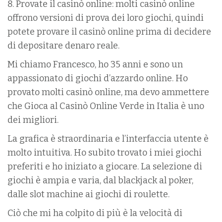
8. Provate il casinò online: molti casinò online
offrono versioni di prova dei loro giochi, quindi
potete provare il casinò online prima di decidere
di depositare denaro reale.
Mi chiamo Francesco, ho 35 anni e sono un
appassionato di giochi d’azzardo online. Ho
provato molti casinò online, ma devo ammettere
che Gioca al Casinò Online Verde in Italia è uno
dei migliori.
La grafica è straordinaria e l’interfaccia utente è
molto intuitiva. Ho subito trovato i miei giochi
preferiti e ho iniziato a giocare. La selezione di
giochi è ampia e varia, dal blackjack al poker,
dalle slot machine ai giochi di roulette.
Ciò che mi ha colpito di più è la velocità di