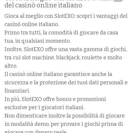
del casinò online italiano
Gioca al meglio con SlotEXO: scopri i vantaggi del
casinò online italiano.
Primo tra tutti, la comodità di giocare da casa
tua, in qualsiasi momento.
Inoltre, SlotEXO offre una vasta gamma di giochi,
tra cui slot machine, blackjack, roulette e molto
altro.
Il casinò online italiano garantisce anche la
sicurezza e la protezione dei tuoi dati personali e
finanziari.
In più, SlotEXO offre bonus e promozioni
esclusive per i giocatori italiani.
Non dimenticare inoltre la possibilità di giocare
in modalità demo, per provare i giochi prima di
giocare con denaro reale.