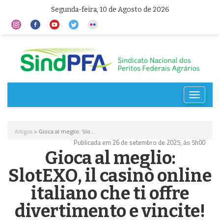
Segunda-feira, 10 de Agosto de 2026
Toggle
navigat
Artigos
> Gioca al meglio: Slo...
Publicada em 26 de setembro de 2025, às 5h00
Gioca al meglio:
SlotEXO, il casinò online
italiano che ti offre
divertimento e vincite!