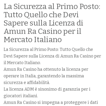
La Sicurezza al Primo Posto:
Tutto Quello che Devi
Sapere sulla Licenza di
Amun Ra Casino per il
Mercato Italiano
La Sicurezza al Primo Posto: Tutto Quello che
Devi Sapere sulla Licenza di Amun Ra Casino per
il Mercato Italiano.
Amun Ra Casino ha ottenuto la licenza per
operare in Italia, garantendo la massima
sicurezza e affidabilità.
La licenza ADM è sinonimo di garanzia per i
giocatori italiani.
Amun Ra Casino si impegna a proteggere i dati