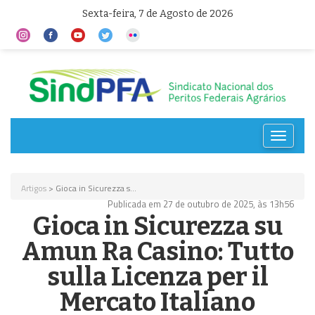
Sexta-feira, 7 de Agosto de 2026
Toggle
navigat
Artigos
> Gioca in Sicurezza s...
Publicada em 27 de outubro de 2025, às 13h56
Gioca in Sicurezza su
Amun Ra Casino: Tutto
sulla Licenza per il
Mercato Italiano