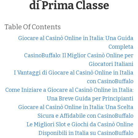
di Prima Classe
Table Of Contents
Giocare al Casinò Online in Italia: Una Guida
Completa
CasinoBuffalo: Il Miglior Casinò Online per
Giocatori Italiani
I Vantaggi di Giocare al Casinò Online in Italia
con CasinoBuffalo
Come Iniziare a Giocare al Casinò Online in Italia:
Una Breve Guida per Principianti
Giocare al Casinò Online in Italia: Una Scelta
Sicura e Affidabile con CasinoBuffalo
Le Migliori Slot e Giochi da Casinò Online
Disponibili in Italia su CasinoBuffalo