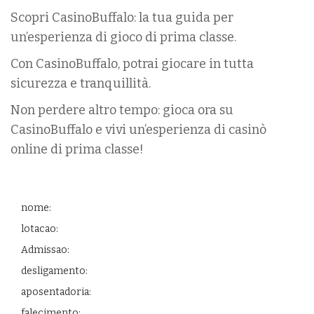
Scopri CasinoBuffalo: la tua guida per
un’esperienza di gioco di prima classe.
Con CasinoBuffalo, potrai giocare in tutta
sicurezza e tranquillità.
Non perdere altro tempo: gioca ora su
CasinoBuffalo e vivi un’esperienza di casinò
online di prima classe!
nome:
lotacao:
Admissao:
desligamento:
aposentadoria:
falecimento: