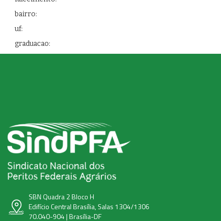
bairro:
uf:
graduacao:
SBN Quadra 2 Bloco H
Edifício Central Brasília, Salas 1304/1306
70.040-904 | Brasília-DF