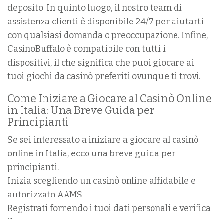
deposito. In quinto luogo, il nostro team di
assistenza clienti è disponibile 24/7 per aiutarti
con qualsiasi domanda o preoccupazione. Infine,
CasinoBuffalo è compatibile con tutti i
dispositivi, il che significa che puoi giocare ai
tuoi giochi da casinò preferiti ovunque ti trovi.
Come Iniziare a Giocare al Casinò Online
in Italia: Una Breve Guida per
Principianti
Se sei interessato a iniziare a giocare al casinò
online in Italia, ecco una breve guida per
principianti.
Inizia scegliendo un casinò online affidabile e
autorizzato AAMS.
Registrati fornendo i tuoi dati personali e verifica