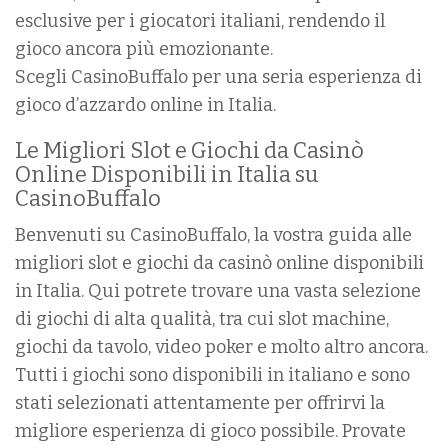
esclusive per i giocatori italiani, rendendo il
gioco ancora più emozionante.
Scegli CasinoBuffalo per una seria esperienza di
gioco d’azzardo online in Italia.
Le Migliori Slot e Giochi da Casinò
Online Disponibili in Italia su
CasinoBuffalo
Benvenuti su CasinoBuffalo, la vostra guida alle
migliori slot e giochi da casinò online disponibili
in Italia. Qui potrete trovare una vasta selezione
di giochi di alta qualità, tra cui slot machine,
giochi da tavolo, video poker e molto altro ancora.
Tutti i giochi sono disponibili in italiano e sono
stati selezionati attentamente per offrirvi la
migliore esperienza di gioco possibile. Provate