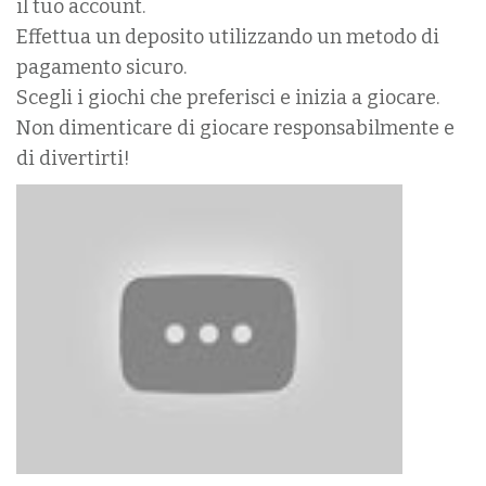
il tuo account.
Effettua un deposito utilizzando un metodo di
pagamento sicuro.
Scegli i giochi che preferisci e inizia a giocare.
Non dimenticare di giocare responsabilmente e
di divertirti!