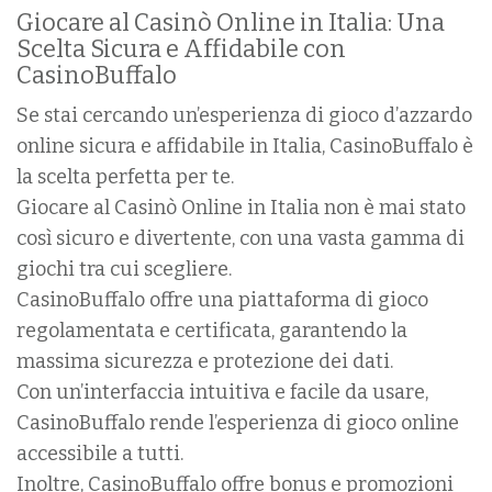
Giocare al Casinò Online in Italia: Una
Scelta Sicura e Affidabile con
CasinoBuffalo
Se stai cercando un’esperienza di gioco d’azzardo
online sicura e affidabile in Italia, CasinoBuffalo è
la scelta perfetta per te.
Giocare al Casinò Online in Italia non è mai stato
così sicuro e divertente, con una vasta gamma di
giochi tra cui scegliere.
CasinoBuffalo offre una piattaforma di gioco
regolamentata e certificata, garantendo la
massima sicurezza e protezione dei dati.
Con un’interfaccia intuitiva e facile da usare,
CasinoBuffalo rende l’esperienza di gioco online
accessibile a tutti.
Inoltre, CasinoBuffalo offre bonus e promozioni