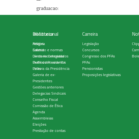
graduacao:
Institucional
Biblioteca
Carreira
Not
História
Artigos
Legislação
Clip
Estatuto e normas
Galeria
Concursos
Cam
Diretoria Colegiada
Livros recomendados
Congresso dos PFAs
Bole
Perfil do Presidente
Outros documentos
PFAs
Palavra da Presidência
Links
Pensionistas
Galeria de ex-
Proposições legislativas
Presidentes
Gestões anteriores
Delegacias Sindicais
Conselho Fiscal
Comissão de Ética
Agenda
Assembleias
Eleições
Prestação de contas