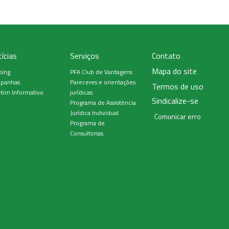
ícias
Serviços
Contato
Mapa do site
ping
PFA Club de Vantagens
panhas
Pareceres e orientações
Termos de uso
tim Informativo
jurídicas
Sindicalize-se
Programa de Assistência
Jurídica Individual
Comunicar erro
Programa de
Consultorias