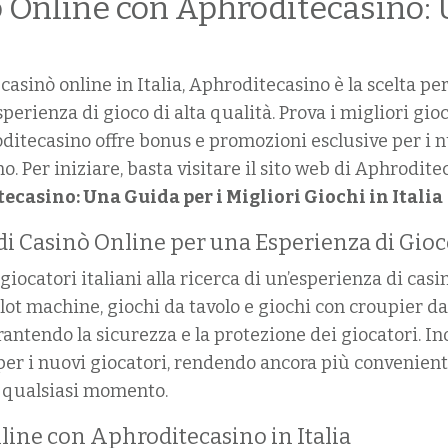
 Online con Aphroditecasino: U
 casinò online in Italia, Aphroditecasino è la scelta p
erienza di gioco di alta qualità. Prova i migliori gioc
roditecasino offre bonus e promozioni esclusive per i 
. Per iniziare, basta visitare il sito web di Aphroditec
casino: Una Guida per i Migliori Giochi in Italia
i Casinò Online per una Esperienza di Gioco 
i giocatori italiani alla ricerca di un’esperienza di cas
lot machine, giochi da tavolo e giochi con croupier dal 
rantendo la sicurezza e la protezione dei giocatori. In
er i nuovi giocatori, rendendo ancora più conveniente i
in qualsiasi momento.
nline con Aphroditecasino in Italia