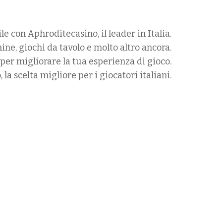
le con Aphroditecasino, il leader in Italia.
ne, giochi da tavolo e molto altro ancora.
per migliorare la tua esperienza di gioco.
la scelta migliore per i giocatori italiani.