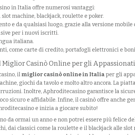
ino in Italia offre numerosi vantaggi:
i slot machine, blackjack, roulette e poker.
ento e da qualsiasi luogo, grazie alla versione mobile 
ve per i nuovi iscritti.
ingua italiana.
i, come carte di credito, portafogli elettronici e boni
 Miglior Casinò Online per gli Appassionati d
asino, il
miglior casinò online in Italia
per gli appa
chine, giochi da tavolo e molto altro ancora. La piatta
rruzioni. Inoltre, Aphroditecasino garantisce la sicur
co sicuro e affidabile. Infine, il casinò offre anche 
phroditecasino e inizia a giocare subito!
o da ormai un anno e non potrei essere più felice del 
, dai classici come la roulette e il blackjack alle slot