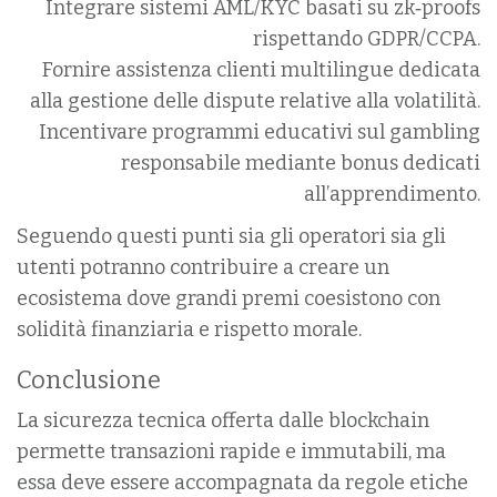
Integrare sistemi AML/KYC basati su zk‑proofs
rispettando GDPR/CCPA.
Fornire assistenza clienti multilingue dedicata
alla gestione delle dispute relative alla volatilità.
Incentivare programmi educativi sul gambling
responsabile mediante bonus dedicati
all’apprendimento.
Seguendo questi punti sia gli operatori sia gli
utenti potranno contribuire a creare un
ecosistema dove grandi premi coesistono con
solidità finanziaria e rispetto morale.
Conclusione
La sicurezza tecnica offerta dalle blockchain
permette transazioni rapide e immutabili, ma
essa deve essere accompagnata da regole etiche