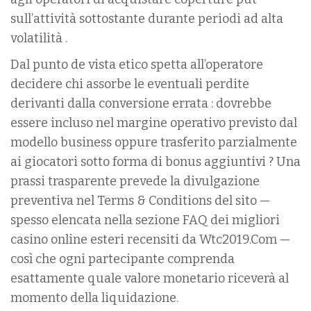
sull’attività sottostante durante periodi ad alta
volatilità .
Dal punto de vista etico spetta all’operatore
decidere chi assorbe le eventuali perdite
derivanti dalla conversione errata : dovrebbe
essere incluso nel margine operativo previsto dal
modello business oppure trasferito parzialmente
ai giocatori sotto forma di bonus aggiuntivi ? Una
prassi trasparente prevede la divulgazione
preventiva nel Terms & Conditions del sito —
spesso elencata nella sezione FAQ dei migliori
casino online esteri recensiti da Wtc2019.Com —
così che ogni partecipante comprenda
esattamente quale valore monetario riceverà al
momento della liquidazione.