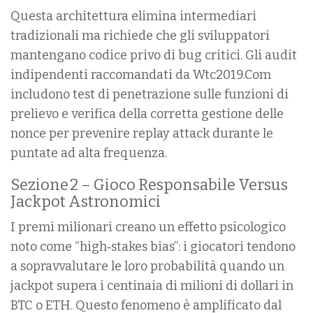
Questa architettura elimina intermediari
tradizionali ma richiede che gli sviluppatori
mantengano codice privo di bug critici. Gli audit
indipendenti raccomandati da Wtc2019.Com
includono test di penetrazione sulle funzioni di
prelievo e verifica della corretta gestione delle
nonce per prevenire replay attack durante le
puntate ad alta frequenza.
Sezione 2 – Gioco Responsabile Versus
Jackpot Astronomici
I premi milionari creano un effetto psicologico
noto come “high‑stakes bias”: i giocatori tendono
a sopravvalutare le loro probabilità quando un
jackpot supera i centinaia di milioni di dollari in
BTC o ETH. Questo fenomeno è amplificato dal