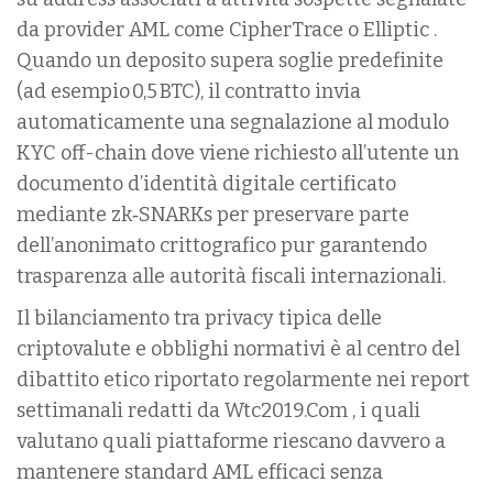
da provider AML come CipherTrace o Elliptic .
Quando un deposito supera soglie predefinite
(ad esempio 0,5 BTC), il contratto invia
automaticamente una segnalazione al modulo
KYC off-chain dove viene richiesto all’utente un
documento d’identità digitale certificato
mediante zk‑SNARKs per preservare parte
dell’anonimato crittografico pur garantendo
trasparenza alle autorità fiscali internazionali.​
Il bilanciamento tra privacy tipica delle
criptovalute e obblighi normativi è al centro del
dibattito etico riportato regolarmente nei report
settimanali redatti da Wtc2019.Com , i quali
valutano quali piattaforme riescano davvero a
mantenere standard AML efficaci senza