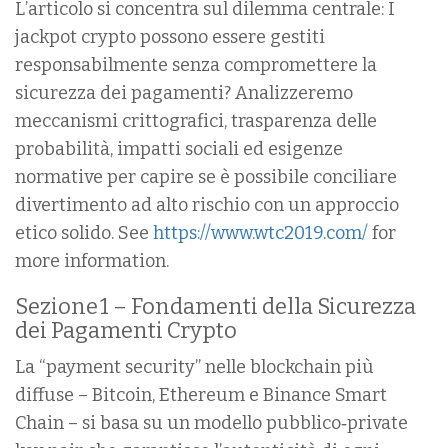
L’articolo si concentra sul dilemma centrale: I
jackpot crypto possono essere gestiti
responsabilmente senza compromettere la
sicurezza dei pagamenti? Analizzeremo
meccanismi crittografici, trasparenza delle
probabilità, impatti sociali ed esigenze
normative per capire se è possibile conciliare
divertimento ad alto rischio con un approccio
etico solido. See
https://www.wtc2019.com/
for
more information.
Sezione 1 – Fondamenti della Sicurezza
dei Pagamenti Crypto
La “payment security” nelle blockchain più
diffuse – Bitcoin, Ethereum e Binance Smart
Chain – si basa su un modello pubblico‑private