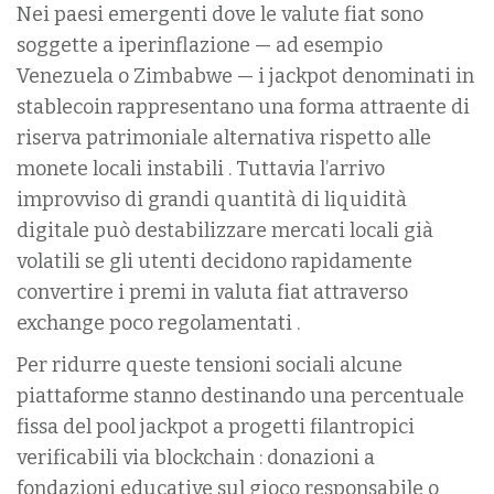
Nei paesi emergenti dove le valute fiat sono
soggette a iperinflazione — ad esempio
Venezuela o Zimbabwe — i jackpot denominati in
stablecoin rappresentano una forma attraente di
riserva patrimoniale alternativa rispetto alle
monete locali instabili . Tuttavia l’arrivo
improvviso di grandi quantità di liquidità
digitale può destabilizzare mercati locali già
volatili se gli utenti decidono rapidamente
convertire i premi in valuta fiat attraverso
exchange poco regolamentati .
Per ridurre queste tensioni sociali alcune
piattaforme stanno destinando una percentuale
fissa del pool jackpot a progetti filantropici
verificabili via blockchain : donazioni a
fondazioni educative sul gioco responsabile o