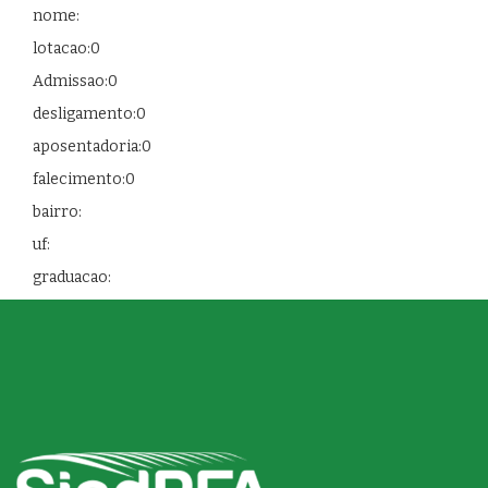
nome:
lotacao:0
Admissao:0
desligamento:0
aposentadoria:0
falecimento:0
bairro:
uf:
graduacao: