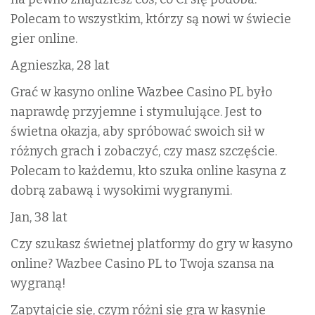
Polecam to wszystkim, którzy są nowi w świecie
gier online.
Agnieszka, 28 lat
Grać w kasyno online Wazbee Casino PL było
naprawdę przyjemne i stymulujące. Jest to
świetna okazja, aby spróbować swoich sił w
różnych grach i zobaczyć, czy masz szczęście.
Polecam to każdemu, kto szuka online kasyna z
dobrą zabawą i wysokimi wygranymi.
Jan, 38 lat
Czy szukasz świetnej platformy do gry w kasyno
online? Wazbee Casino PL to Twoja szansa na
wygraną!
Zapytajcie się, czym różni się gra w kasynie