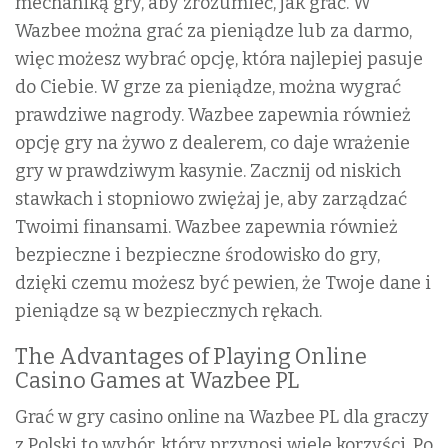
mechaniką gry, aby zrozumieć, jak grać. W
Wazbee można grać za pieniądze lub za darmo,
więc możesz wybrać opcję, która najlepiej pasuje
do Ciebie. W grze za pieniądze, można wygrać
prawdziwe nagrody. Wazbee zapewnia również
opcję gry na żywo z dealerem, co daje wrażenie
gry w prawdziwym kasynie. Zacznij od niskich
stawkach i stopniowo zwiężaj je, aby zarządzać
Twoimi finansami. Wazbee zapewnia również
bezpieczne i bezpieczne środowisko do gry,
dzięki czemu możesz być pewien, że Twoje dane i
pieniądze są w bezpiecznych rękach.
The Advantages of Playing Online
Casino Games at Wazbee PL
Grać w gry casino online na Wazbee PL dla graczy
z Polski to wybór, który przynosi wiele korzyści. Po