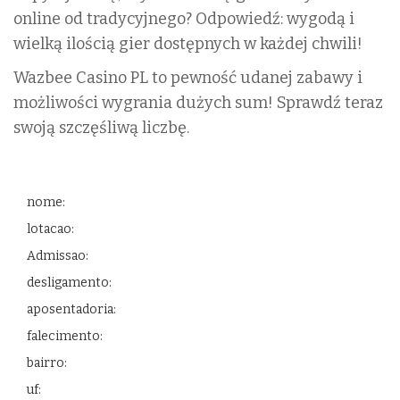
online od tradycyjnego? Odpowiedź: wygodą i
wielką ilością gier dostępnych w każdej chwili!
Wazbee Casino PL to pewność udanej zabawy i
możliwości wygrania dużych sum! Sprawdź teraz
swoją szczęśliwą liczbę.
nome:
lotacao:
Admissao:
desligamento:
aposentadoria:
falecimento:
bairro:
uf: