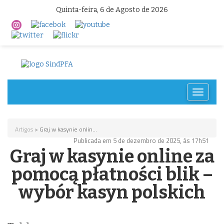
Quinta-feira, 6 de Agosto de 2026
Toggle
navigat
Artigos
> Graj w kasynie onlin...
Publicada em 5 de dezembro de 2025, às 17h51
Graj w kasynie online za
pomocą płatności blik –
wybór kasyn polskich