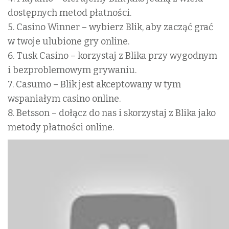
dostępnych metod płatności.
5. Casino Winner – wybierz Blik, aby zacząć grać
w twoje ulubione gry online.
6. Tusk Casino – korzystaj z Blika przy wygodnym
i bezproblemowym grywaniu.
7. Casumo – Blik jest akceptowany w tym
wspaniałym casino online.
8. Betsson – dołącz do nas i skorzystaj z Blika jako
metody płatności online.