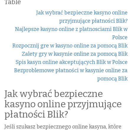
Table
Jak wybrać bezpieczne kasyno online
przyjmujące płatności Blik?
Najlepsze kasyno online z platnosciami Blik w
Polsce
Rozpocznij gre w kasyno online za pomocą Blik
Zalety gry w kasynie online za pomocą Blik
Spis kasyn online akceptujących Blik w Polsce
Bezproblemowe płatności w kasynie online za
pomocą Blik
Jak wybrać bezpieczne
kasyno online przyjmujące
płatności Blik?
Jeśli szukasz bezpiecznego online kasyna, które