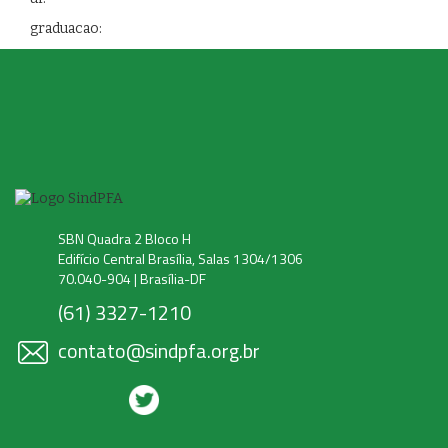
graduacao:
SBN Quadra 2 Bloco H
Edifício Central Brasília, Salas 1304/1306
70.040-904 | Brasília-DF
(61) 3327-1210
contato@sindpfa.org.br