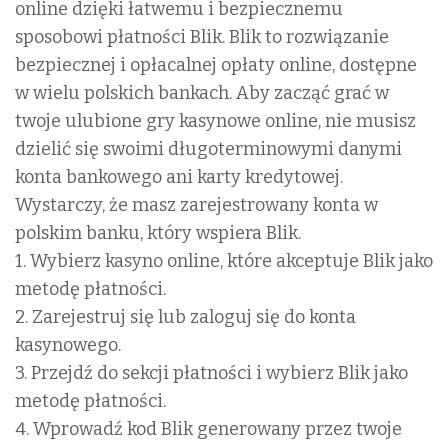
online dzięki łatwemu i bezpiecznemu
sposobowi płatności Blik. Blik to rozwiązanie
bezpiecznej i opłacalnej opłaty online, dostępne
w wielu polskich bankach. Aby zacząć grać w
twoje ulubione gry kasynowe online, nie musisz
dzielić się swoimi długoterminowymi danymi
konta bankowego ani karty kredytowej.
Wystarczy, że masz zarejestrowany konta w
polskim banku, który wspiera Blik.
1. Wybierz kasyno online, które akceptuje Blik jako
metodę płatności.
2. Zarejestruj się lub zaloguj się do konta
kasynowego.
3. Przejdź do sekcji płatności i wybierz Blik jako
metodę płatności.
4. Wprowadź kod Blik generowany przez twoje