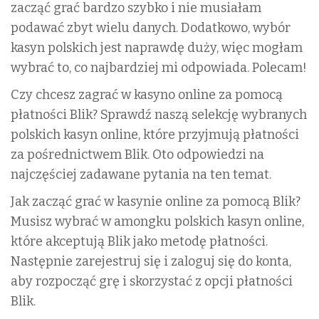
zacząć grać bardzo szybko i nie musiałam
podawać zbyt wielu danych. Dodatkowo, wybór
kasyn polskich jest naprawdę duży, więc mogłam
wybrać to, co najbardziej mi odpowiada. Polecam!
Czy chcesz zagrać w kasyno online za pomocą
płatności Blik? Sprawdź naszą selekcję wybranych
polskich kasyn online, które przyjmują płatności
za pośrednictwem Blik. Oto odpowiedzi na
najczęściej zadawane pytania na ten temat.
Jak zacząć grać w kasynie online za pomocą Blik?
Musisz wybrać w amongku polskich kasyn online,
które akceptują Blik jako metodę płatności.
Następnie zarejestruj się i zaloguj się do konta,
aby rozpocząć grę i skorzystać z opcji płatności
Blik.