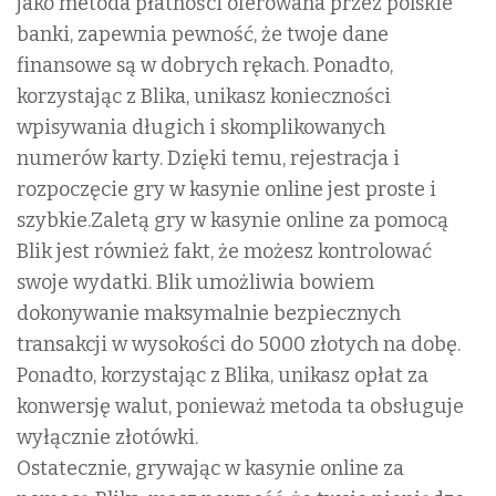
jako metoda płatności oferowana przez polskie
banki, zapewnia pewność, że twoje dane
finansowe są w dobrych rękach. Ponadto,
korzystając z Blika, unikasz konieczności
wpisywania długich i skomplikowanych
numerów karty. Dzięki temu, rejestracja i
rozpoczęcie gry w kasynie online jest proste i
szybkie.Zaletą gry w kasynie online za pomocą
Blik jest również fakt, że możesz kontrolować
swoje wydatki. Blik umożliwia bowiem
dokonywanie maksymalnie bezpiecznych
transakcji w wysokości do 5000 złotych na dobę.
Ponadto, korzystając z Blika, unikasz opłat za
konwersję walut, ponieważ metoda ta obsługuje
wyłącznie złotówki.
Ostatecznie, grywając w kasynie online za