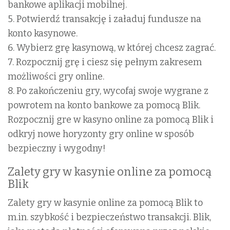
bankowe aplikacji mobilnej.
5. Potwierdź transakcję i załaduj fundusze na
konto kasynowe.
6. Wybierz grę kasynową, w której chcesz zagrać.
7. Rozpocznij grę i ciesz się pełnym zakresem
możliwości gry online.
8. Po zakończeniu gry, wycofaj swoje wygrane z
powrotem na konto bankowe za pomocą Blik.
Rozpocznij gre w kasyno online za pomocą Blik i
odkryj nowe horyzonty gry online w sposób
bezpieczny i wygodny!
Zalety gry w kasynie online za pomocą
Blik
Zalety gry w kasynie online za pomocą Blik to
m.in. szybkość i bezpieczeństwo transakcji. Blik,