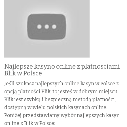
Najlepsze kasyno online z platnosciami
Blik w Polsce
Jeśli szukasz najlepszych online kasyn w Polsce z
opcją platności Blik, to jesteś w dobrym miejscu.
Blik jest szybką i bezpieczną metodą płatności,
dostępną w wielu polskich kasynach online.
Poniżej przedstawiamy wybór najlepszych kasyn
online z Blik w Polsce: