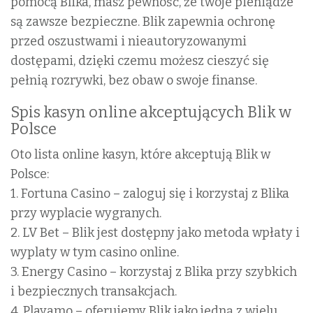
pomocą Blika, masz pewność, że twoje pieniądze
są zawsze bezpieczne. Blik zapewnia ochronę
przed oszustwami i nieautoryzowanymi
dostępami, dzięki czemu możesz cieszyć się
pełnią rozrywki, bez obaw o swoje finanse.
Spis kasyn online akceptujących Blik w
Polsce
Oto lista online kasyn, które akceptują Blik w
Polsce:
1. Fortuna Casino – zaloguj się i korzystaj z Blika
przy wyplacie wygranych.
2. LV Bet – Blik jest dostępny jako metoda wpłaty i
wyplaty w tym casino online.
3. Energy Casino – korzystaj z Blika przy szybkich
i bezpiecznych transakcjach.
4. Playamo – oferujemy Blik jako jedną z wielu