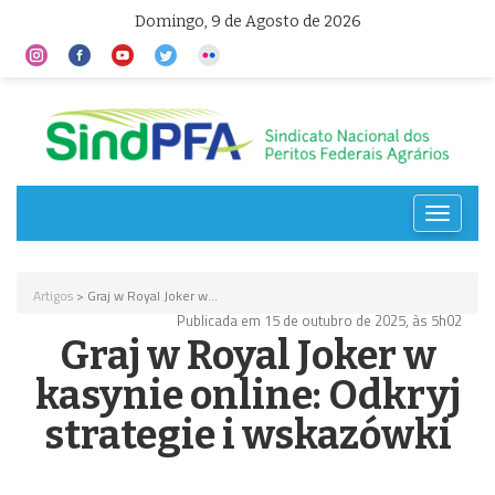
Domingo, 9 de Agosto de 2026
Toggle
navigat
Artigos
> Graj w Royal Joker w...
Publicada em 15 de outubro de 2025, às 5h02
Graj w Royal Joker w
kasynie online: Odkryj
strategie i wskazówki