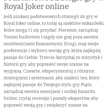
Royal Joker online
Jeśli szukasz podstawowych strategii do gry w
Royal Joker online, to tutaj są niektóre wskazówki,
które mogą Ci się przydać. Pierwsze, zarządzaj
Twoim budżetem i nigdy nie graj poza swoimi
możliwościami finansowymi. Drugi, znaj swoje
preferencje i wybierz wersję gry, która najlepiej
pasuje do Ciebie. Trzecie, korzystaj ze statystyk i
historii gry, aby poprawić swoje szanse na
wygraną. Czwarte, eksperymentuj z różnymi
strategiami i systemami, aby znaleźć ten, który
najlepiej pasuje do Twojego stylu gry. Piąte,
zarządzaj swoimi emocjami i unikaj hazardu.
Szóste, czytaj recenzje i porady ekspertów, aby
poprawić swoją grę i zwiększyć szanse na