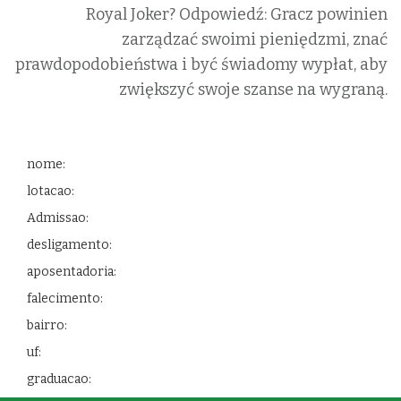
Royal Joker? Odpowiedź: Gracz powinien
zarządzać swoimi pieniędzmi, znać
prawdopodobieństwa i być świadomy wypłat, aby
zwiększyć swoje szanse na wygraną.
nome:
lotacao:
Admissao:
desligamento:
aposentadoria:
falecimento:
bairro:
uf:
graduacao: