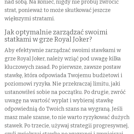
nad sobą. Na koniec, nigdy nie próbuj zwrócić
strat, ponieważ to może skutkować jeszcze
większymi stratami.
Jak optymalnie zarządzać swoimi
statkami w grze Royal Joker?
Aby efektywnie zarządzać swoimi stawkami w
grze Royal Joker, należy wziąć pod uwagę kilka
kluczowych zasad. Po pierwsze, zawsze postaw
stawkę, która odpowiada Twojemu budżetowi i
poziomowi ryzyka. Nie przekraczaj limitu, jaki
ustanowiłeś sobie na początku. Po drugie, zwróć
uwagę na wartość wyplat i wybieraj stawkę
odpowiednią do Twoich szans na wygraną. Jeśli
masz małe szanse, to nie warto ryzykować dużych
stawek. Po trzecie, używaj strategii progresywnej,