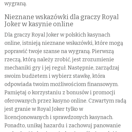
wygraną.
Nieznane wskazówki dla graczy Royal
Joker w kasynie online
Dla graczy Royal Joker w polskich kasynach
online, istnieją nieznane wskazówki, które mogą
poprawić twoje szanse na wygraną. Pierwszą
rzeczą, którą należy zrobić, jest zrozumienie
mechaniki gry i jej reguł. Następnie, zarządzaj
swoim budżetem i wybierz stawkę, która
odpowiada twoim możliwościom finansowym.
Pamiętaj o korzystaniu z bonusów i promocji
oferowanych przez kasyno online. Czwartym radą
jest granie w Royal Joker tylko w
licencjonowanych i sprawdzonych kasynach.
Ponadto, unikaj hazardu i zachowuj panowanie