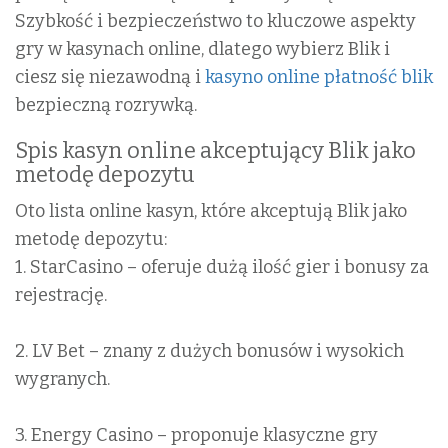
Szybkość i bezpieczeństwo to kluczowe aspekty
gry w kasynach online, dlatego wybierz Blik i
ciesz się niezawodną i
kasyno online płatność blik
bezpieczną rozrywką.
Spis kasyn online akceptujący Blik jako
metodę depozytu
Oto lista online kasyn, które akceptują Blik jako
metodę depozytu:
1. StarCasino – oferuje dużą ilość gier i bonusy za
rejestrację.
2. LV Bet – znany z dużych bonusów i wysokich
wygranych.
3. Energy Casino – proponuje klasyczne gry