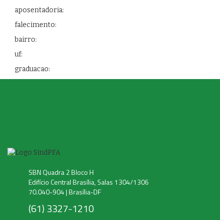
aposentadoria:
falecimento:
bairro:
uf:
graduacao:
SBN Quadra 2 Bloco H
Edifício Central Brasília, Salas 1304/1306
70.040-904 | Brasília-DF
(61) 3327-1210