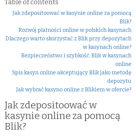
Table of contents
Jak zdepositoować w kasynie online za pomocą
Blik?
Rozwój platności online w polskich kasynach
Dlaczego warto skorzystać z Blik przy depozytach
w kasynach online?
Bezpieczeństwo i szybkość: Blik w kasynach
online
Spis kasyn online akceptujący Blik jako metodę
depozytu
Jak wybrać kasyno online z Blikiem w ofercie?
Jak zdepositoować w
kasynie online za pomocą
Blik?