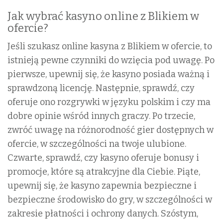
Jak wybrać kasyno online z Blikiem w
ofercie?
Jeśli szukasz online kasyna z Blikiem w ofercie, to
istnieją pewne czynniki do wzięcia pod uwagę. Po
pierwsze, upewnij się, że kasyno posiada ważną i
sprawdzoną licencję. Następnie, sprawdź, czy
oferuje ono rozgrywki w języku polskim i czy ma
dobre opinie wśród innych graczy. Po trzecie,
zwróć uwagę na różnorodność gier dostępnych w
ofercie, w szczególności na twoje ulubione.
Czwarte, sprawdź, czy kasyno oferuje bonusy i
promocje, które są atrakcyjne dla Ciebie. Piąte,
upewnij się, że kasyno zapewnia bezpieczne i
bezpieczne środowisko do gry, w szczególności w
zakresie płatności i ochrony danych. Szóstym,