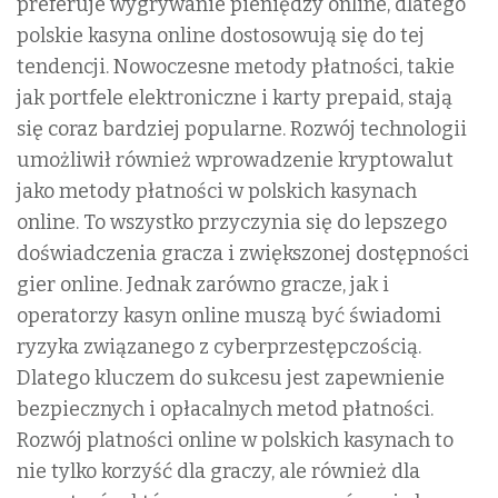
preferuje wygrywanie pieniędzy online, dlatego
polskie kasyna online dostosowują się do tej
tendencji. Nowoczesne metody płatności, takie
jak portfele elektroniczne i karty prepaid, stają
się coraz bardziej popularne. Rozwój technologii
umożliwił również wprowadzenie kryptowalut
jako metody płatności w polskich kasynach
online. To wszystko przyczynia się do lepszego
doświadczenia gracza i zwiększonej dostępności
gier online. Jednak zarówno gracze, jak i
operatorzy kasyn online muszą być świadomi
ryzyka związanego z cyberprzestępczością.
Dlatego kluczem do sukcesu jest zapewnienie
bezpiecznych i opłacalnych metod płatności.
Rozwój platności online w polskich kasynach to
nie tylko korzyść dla graczy, ale również dla