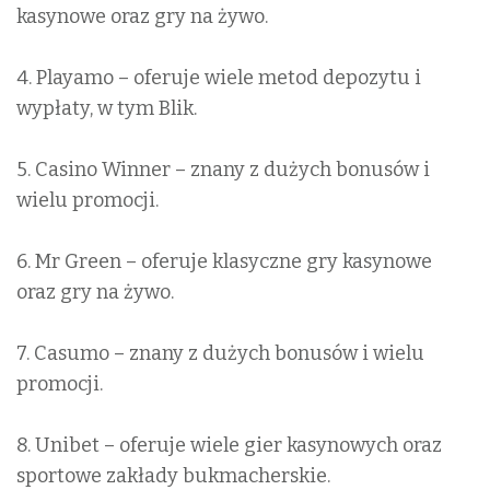
kasynowe oraz gry na żywo.
4. Playamo – oferuje wiele metod depozytu i
wypłaty, w tym Blik.
5. Casino Winner – znany z dużych bonusów i
wielu promocji.
6. Mr Green – oferuje klasyczne gry kasynowe
oraz gry na żywo.
7. Casumo – znany z dużych bonusów i wielu
promocji.
8. Unibet – oferuje wiele gier kasynowych oraz
sportowe zakłady bukmacherskie.