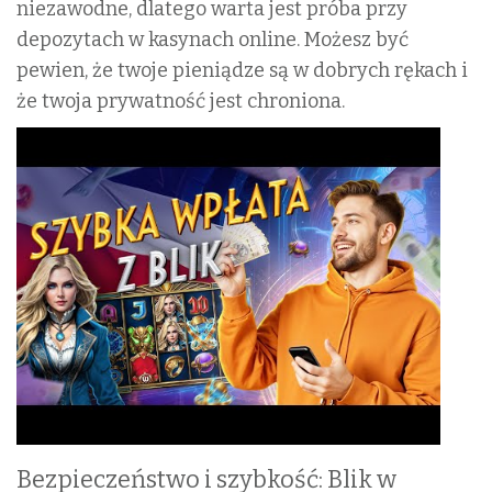
niezawodne, dlatego warta jest próba przy
depozytach w kasynach online. Możesz być
pewien, że twoje pieniądze są w dobrych rękach i
że twoja prywatność jest chroniona.
Bezpieczeństwo i szybkość: Blik w