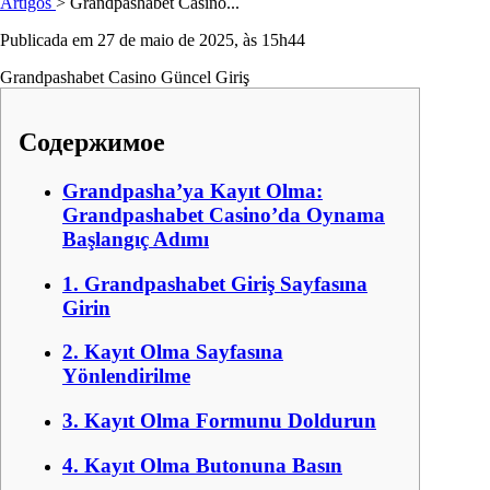
Artigos
> Grandpashabet Casino...
Publicada em 27 de maio de 2025, às 15h44
Grandpashabet Casino Güncel Giriş
Содержимое
Grandpasha’ya Kayıt Olma:
Grandpashabet Casino’da Oynama
Başlangıç Adımı
1. Grandpashabet Giriş Sayfasına
Girin
2. Kayıt Olma Sayfasına
Yönlendirilme
3. Kayıt Olma Formunu Doldurun
4. Kayıt Olma Butonuna Basın