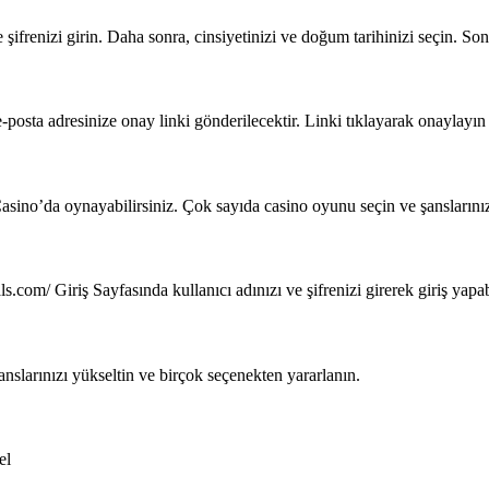
ifrenizi girin. Daha sonra, cinsiyetinizi ve doğum tarihinizi seçin. Son 
posta adresinize onay linki gönderilecektir. Linki tıklayarak onaylayın 
sino’da oynayabilirsiniz. Çok sayıda casino oyunu seçin ve şanslarınız
com/ Giriş Sayfasında kullanıcı adınızı ve şifrenizi girerek giriş yapabi
larınızı yükseltin ve birçok seçenekten yararlanın.
el