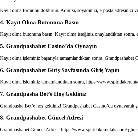
Kayıt olma formunu doldurun. Adınızı, soyadınızı, e-posta adresinizi ve ş
4. Kayıt Olma Butonuna Basın
Kayıt olma butonuna basın. Kayıt olma isteğiniz onaylandıktan sonra, e-
5. Grandpashabet Casino’da Oynayın
Kayıt olma işleminiz başarıyla tamamlandıktan sonra, Grandpashabet Ca
6. Grandpashabet Giriş Sayfasında Giriş Yapın
Kayıt olma işleminiz tamamlandıktan sonra, https://www.spiritlakerentals.
7. Grandpasha Bet’e Hoş Geldiniz
Grandpasha Bet’e hoş geldiniz! Grandpashabet Casino’da oynayarak şans
8. Grandpashabet Güncel Adresi
Grandpashabet Güncel Adresi: https://www.spiritlakerentals.com/ günc