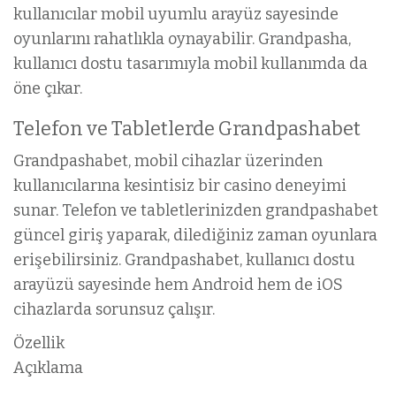
kullanıcılar mobil uyumlu arayüz sayesinde
oyunlarını rahatlıkla oynayabilir. Grandpasha,
kullanıcı dostu tasarımıyla mobil kullanımda da
öne çıkar.
Telefon ve Tabletlerde Grandpashabet
Grandpashabet, mobil cihazlar üzerinden
kullanıcılarına kesintisiz bir casino deneyimi
sunar. Telefon ve tabletlerinizden grandpashabet
güncel giriş yaparak, dilediğiniz zaman oyunlara
erişebilirsiniz. Grandpashabet, kullanıcı dostu
arayüzü sayesinde hem Android hem de iOS
cihazlarda sorunsuz çalışır.
Özellik
Açıklama