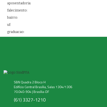
aposentadoria:
falecimento:
bairro:
uf:
graduacao:
SBN Quadra 2 Bloco H
Edifício Central Brasília, Salas 1304/1306
70.040-904 | Brasília-DF
(61) 3327-1210