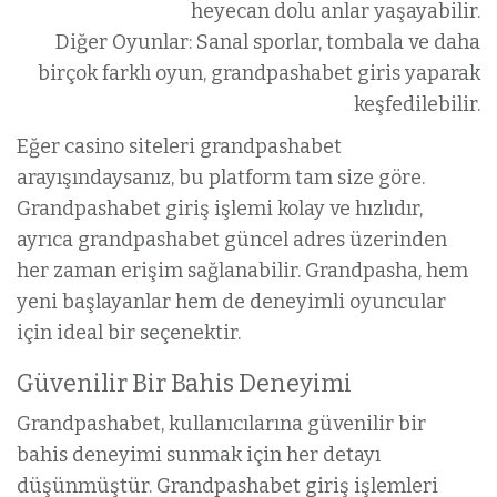
heyecan dolu anlar yaşayabilir.
Diğer Oyunlar: Sanal sporlar, tombala ve daha
birçok farklı oyun, grandpashabet giris yaparak
keşfedilebilir.
Eğer casino siteleri grandpashabet
arayışındaysanız, bu platform tam size göre.
Grandpashabet giriş işlemi kolay ve hızlıdır,
ayrıca grandpashabet güncel adres üzerinden
her zaman erişim sağlanabilir. Grandpasha, hem
yeni başlayanlar hem de deneyimli oyuncular
için ideal bir seçenektir.
Güvenilir Bir Bahis Deneyimi
Grandpashabet, kullanıcılarına güvenilir bir
bahis deneyimi sunmak için her detayı
düşünmüştür. Grandpashabet giriş işlemleri