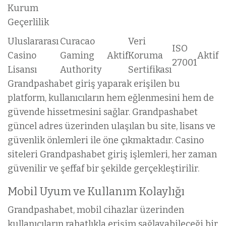
Kurum
Geçerlilik
Uluslararası
Curacao
Veri
ISO
Casino
Gaming
Aktif
Koruma
Aktif
27001
Lisansı
Authority
Sertifikası
Grandpashabet giriş yaparak erişilen bu
platform, kullanıcıların hem eğlenmesini hem de
güvende hissetmesini sağlar. Grandpashabet
güncel adres üzerinden ulaşılan bu site, lisans ve
güvenlik önlemleri ile öne çıkmaktadır. Casino
siteleri Grandpashabet giriş işlemleri, her zaman
güvenilir ve şeffaf bir şekilde gerçekleştirilir.
Mobil Uyum ve Kullanım Kolaylığı
Grandpashabet, mobil cihazlar üzerinden
kullanıcıların rahatlıkla erişim sağlayabileceği bir