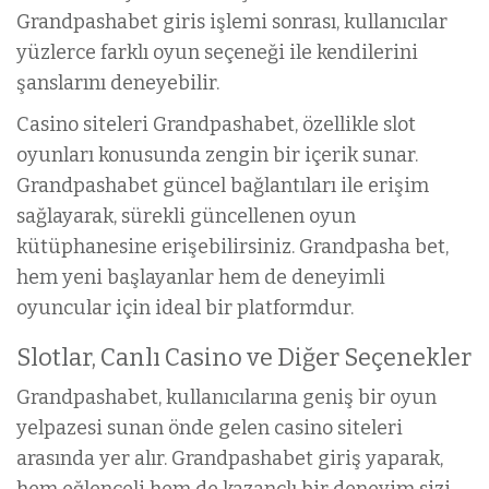
Grandpashabet giris işlemi sonrası, kullanıcılar
yüzlerce farklı oyun seçeneği ile kendilerini
şanslarını deneyebilir.
Casino siteleri Grandpashabet, özellikle slot
oyunları konusunda zengin bir içerik sunar.
Grandpashabet güncel bağlantıları ile erişim
sağlayarak, sürekli güncellenen oyun
kütüphanesine erişebilirsiniz. Grandpasha bet,
hem yeni başlayanlar hem de deneyimli
oyuncular için ideal bir platformdur.
Slotlar, Canlı Casino ve Diğer Seçenekler
Grandpashabet, kullanıcılarına geniş bir oyun
yelpazesi sunan önde gelen casino siteleri
arasında yer alır. Grandpashabet giriş yaparak,