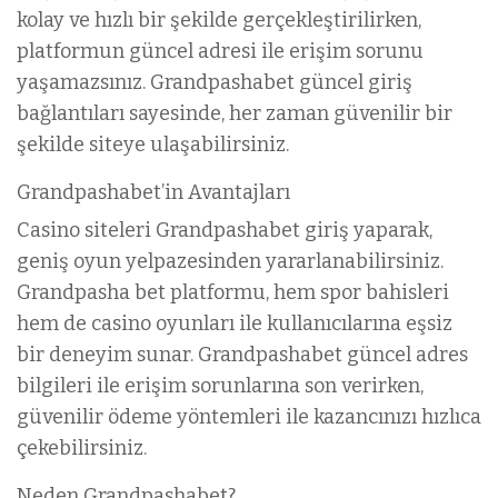
kolay ve hızlı bir şekilde gerçekleştirilirken,
platformun güncel adresi ile erişim sorunu
yaşamazsınız. Grandpashabet güncel giriş
bağlantıları sayesinde, her zaman güvenilir bir
şekilde siteye ulaşabilirsiniz.
Grandpashabet’in Avantajları
Casino siteleri Grandpashabet giriş yaparak,
geniş oyun yelpazesinden yararlanabilirsiniz.
Grandpasha bet platformu, hem spor bahisleri
hem de casino oyunları ile kullanıcılarına eşsiz
bir deneyim sunar. Grandpashabet güncel adres
bilgileri ile erişim sorunlarına son verirken,
güvenilir ödeme yöntemleri ile kazancınızı hızlıca
çekebilirsiniz.
Neden Grandpashabet?