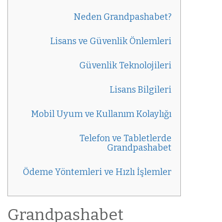
Neden Grandpashabet?
Lisans ve Güvenlik Önlemleri
Güvenlik Teknolojileri
Lisans Bilgileri
Mobil Uyum ve Kullanım Kolaylığı
Telefon ve Tabletlerde
Grandpashabet
Ödeme Yöntemleri ve Hızlı İşlemler
Grandpashabet