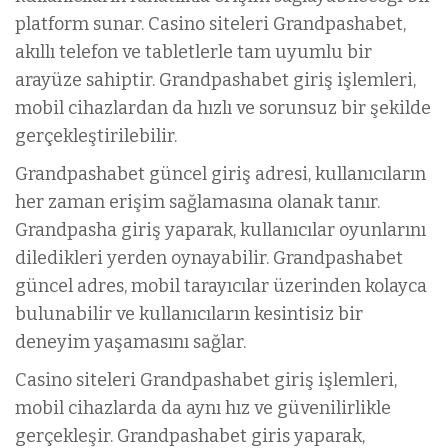
platform sunar. Casino siteleri Grandpashabet,
akıllı telefon ve tabletlerle tam uyumlu bir
arayüze sahiptir. Grandpashabet giriş işlemleri,
mobil cihazlardan da hızlı ve sorunsuz bir şekilde
gerçekleştirilebilir.
Grandpashabet güncel giriş adresi, kullanıcıların
her zaman erişim sağlamasına olanak tanır.
Grandpasha giriş yaparak, kullanıcılar oyunlarını
diledikleri yerden oynayabilir. Grandpashabet
güncel adres, mobil tarayıcılar üzerinden kolayca
bulunabilir ve kullanıcıların kesintisiz bir
deneyim yaşamasını sağlar.
Casino siteleri Grandpashabet giriş işlemleri,
mobil cihazlarda da aynı hız ve güvenilirlikle
gerçekleşir. Grandpashabet giris yaparak,