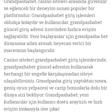
Grandpashabet, casino siteleri arasında güvenilir
ve eğlenceli bir deneyim sunan popüler bir
platformdur. Grandpashabet giriş işlemleri
oldukça kolaydır ve kullanıcılar, grandpashabet
güncel giriş adresi üzerinden hızlıca erişim
sağlayabilir. Yeni başlayanlar için grandpasha bet
dünyasına adım atmak, heyecan verici bir
maceranın başlangıcıdır.
Casino siteleri grandpashabet giriş işlemlerinde,
grandpashabet güncel adresini kullanarak
herhangi bir engelle karşılaşmadan siteye
ulaşabilirsiniz. Grandpasha giriş yaptıktan sonra,
geniş oyun yelpazesi ve cazip bonuslarla dolu bir
dünya sizi bekliyor. Grandpashabet, yeni
kullanıcılar için kullanıcı dostu arayüzü ve hızlı
erişim imkanıyla öne çıkar.