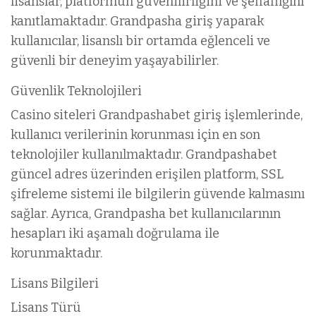
lisanslar, platformun güvenilirliğini ve şeffaflığını
kanıtlamaktadır. Grandpasha giriş yaparak
kullanıcılar, lisanslı bir ortamda eğlenceli ve
güvenli bir deneyim yaşayabilirler.
Güvenlik Teknolojileri
Casino siteleri Grandpashabet giriş işlemlerinde,
kullanıcı verilerinin korunması için en son
teknolojiler kullanılmaktadır. Grandpashabet
güncel adres üzerinden erişilen platform, SSL
şifreleme sistemi ile bilgilerin güvende kalmasını
sağlar. Ayrıca, Grandpasha bet kullanıcılarının
hesapları iki aşamalı doğrulama ile
korunmaktadır.
Lisans Bilgileri
Lisans Türü