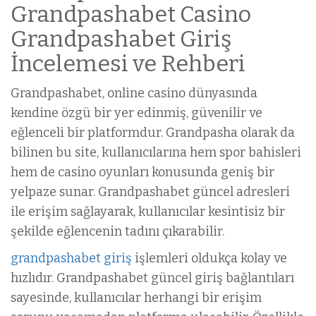
Grandpashabet Casino
Grandpashabet Giriş
İncelemesi ve Rehberi
Grandpashabet, online casino dünyasında
kendine özgü bir yer edinmiş, güvenilir ve
eğlenceli bir platformdur. Grandpasha olarak da
bilinen bu site, kullanıcılarına hem spor bahisleri
hem de casino oyunları konusunda geniş bir
yelpaze sunar. Grandpashabet güncel adresleri
ile erişim sağlayarak, kullanıcılar kesintisiz bir
şekilde eğlencenin tadını çıkarabilir.
grandpashabet giriş
işlemleri oldukça kolay ve
hızlıdır. Grandpashabet güncel giriş bağlantıları
sayesinde, kullanıcılar herhangi bir erişim