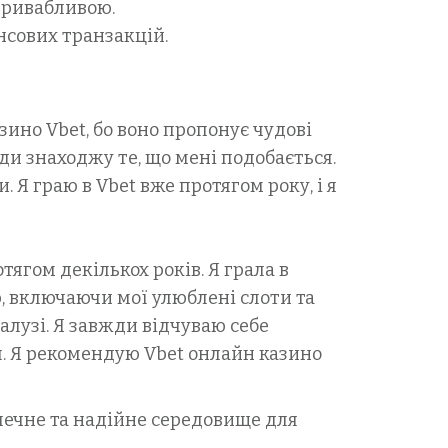
 привабливою.
нсових транзакцій.
азино Vbet, бо воно пропонує чудові
вжди знаходжу те, що мені подобається.
 Я граю в Vbet вже протягом року, і я
тягом декількох років. Я грала в
р, включаючи мої улюблені слоти та
алузі. Я завжди відчуваю себе
я. Я рекомендую Vbet онлайн казино
зпечне та надійне середовище для