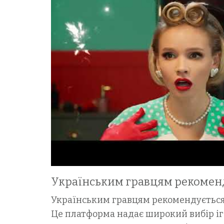
Українським гравцям рекоменд
Українським гравцям рекомендується 
Це платформа надає широкий вибір ігор,