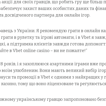
 акції для своїх гравців, що робить гру ще більш
забезпечує захист ваших особистих даних та фіна
та досвідченого партнера для онлайн ігор.
 гравець з України. Я рекомендую грати в онлайн к
грати в рулетку та ігрові автомати, і в Vbet я за
кі, а підтримка клієнтів завжди готова допомогти.
те в Vbet online casino – ви не пожалте!”
28 років, і я захоплююся азартними іграми вже про
ло моїм улюбленим. Вони мають великий вибір іго
нуси та промоції в Vbet є одними з найкращих у г
 казино, тому що воно ліцензоване та регулюєтьс
е кожному українському гравцю запропоновано бе