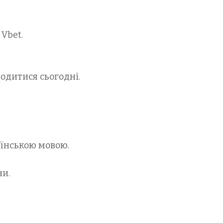
Vbet.
лодитися сьогодні.
аїнською мовою.
ни.