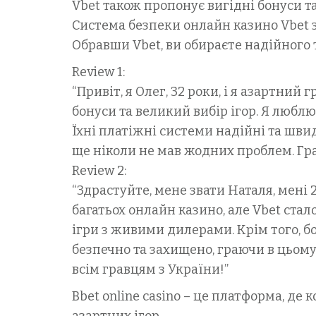
Vbet також пропонує вигідні бонуси та
Система безпеки онлайн казино Vbet 
Обравши Vbet, ви обираєте надійного 
Review 1:
“Привіт, я Олег, 32 роки, і я азартний
бонуси та великий вибір ігор. Я люблю 
Їхні платіжні системи надійні та швид
ще ніколи не мав жодних проблем. Грай
Review 2:
“Здрастуйте, мене звати Наталя, мені 
багатьох онлайн казино, але Vbet ста
ігри з живими дилерами. Крім того, бо
безпечно та захищено, граючи в цьому
всім гравцям з України!”
Вbet online casino – це платформа, д
азартних ігор.