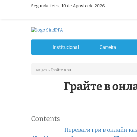
Segunda-feira, 10 de Agosto de 2026
Institucional
Carreira
Artigos
> Грайте в он...
Грайте в онл
Contents
Переваги гри в онлайн ка