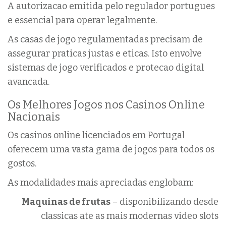
A autorizacao emitida pelo regulador portugues
e essencial para operar legalmente.
As casas de jogo regulamentadas precisam de
assegurar praticas justas e eticas. Isto envolve
sistemas de jogo verificados e protecao digital
avancada.
Os Melhores Jogos nos Casinos Online
Nacionais
Os casinos online licenciados em Portugal
oferecem uma vasta gama de jogos para todos os
gostos.
As modalidades mais apreciadas englobam:
Maquinas de frutas
– disponibilizando desde
classicas ate as mais modernas video slots