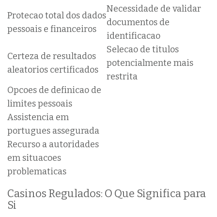
Necessidade de validar
Protecao total dos dados
documentos de
pessoais e financeiros
identificacao
Selecao de titulos
Certeza de resultados
potencialmente mais
aleatorios certificados
restrita
Opcoes de definicao de
limites pessoais
Assistencia em
portugues assegurada
Recurso a autoridades
em situacoes
problematicas
Casinos Regulados: O Que Significa para
Si