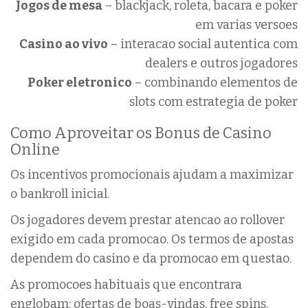
Jogos de mesa
– blackjack, roleta, bacara e poker
em varias versoes
Casino ao vivo
– interacao social autentica com
dealers e outros jogadores
Poker eletronico
– combinando elementos de
slots com estrategia de poker
Como Aproveitar os Bonus de Casino
Online
Os incentivos promocionais ajudam a maximizar
o bankroll inicial.
Os jogadores devem prestar atencao ao rollover
exigido em cada promocao. Os termos de apostas
dependem do casino e da promocao em questao.
As promocoes habituais que encontrara
englobam: ofertas de boas-vindas, free spins,