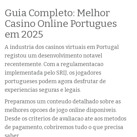
Guia Completo: Melhor
Casino Online Portugues
em 2025
A industria dos casinos virtuais em Portugal
registou um desenvolvimento notavel
recentemente. Com a regulamentacao
implementada pelo SRIJ, os jogadores
portugueses podem agora desfrutar de
experiencias seguras e legais.
Preparamos um conteudo detalhado sobre as
melhores opcoes de jogo online disponiveis.
Desde os criterios de avaliacao ate aos metodos
de pagamento, cobriremos tudo o que precisa
saber.