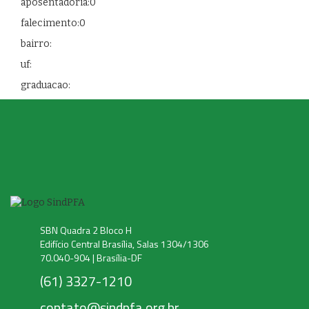
aposentadoria:0
falecimento:0
bairro:
uf:
graduacao:
SBN Quadra 2 Bloco H
Edifício Central Brasília, Salas 1304/1306
70.040-904 | Brasília-DF
(61) 3327-1210
contato@sindpfa.org.br