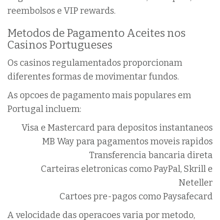
reembolsos e VIP rewards.
Metodos de Pagamento Aceites nos
Casinos Portugueses
Os casinos regulamentados proporcionam
diferentes formas de movimentar fundos.
As opcoes de pagamento mais populares em
Portugal incluem:
Visa e Mastercard para depositos instantaneos
MB Way para pagamentos moveis rapidos
Transferencia bancaria direta
Carteiras eletronicas como PayPal, Skrill e
Neteller
Cartoes pre-pagos como Paysafecard
A velocidade das operacoes varia por metodo,