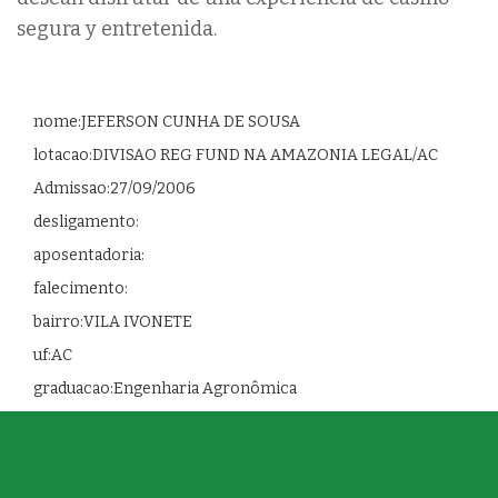
segura y entretenida.
nome:JEFERSON CUNHA DE SOUSA
lotacao:DIVISAO REG FUND NA AMAZONIA LEGAL/AC
Admissao:27/09/2006
desligamento:
aposentadoria:
falecimento:
bairro:VILA IVONETE
uf:AC
graduacao:Engenharia Agronômica