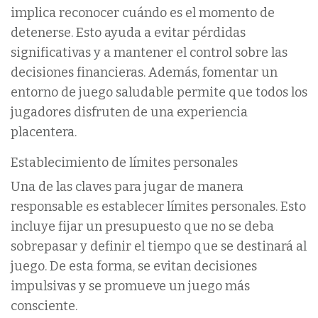
implica reconocer cuándo es el momento de
detenerse. Esto ayuda a evitar pérdidas
significativas y a mantener el control sobre las
decisiones financieras. Además, fomentar un
entorno de juego saludable permite que todos los
jugadores disfruten de una experiencia
placentera.
Establecimiento de límites personales
Una de las claves para jugar de manera
responsable es establecer límites personales. Esto
incluye fijar un presupuesto que no se deba
sobrepasar y definir el tiempo que se destinará al
juego. De esta forma, se evitan decisiones
impulsivas y se promueve un juego más
consciente.