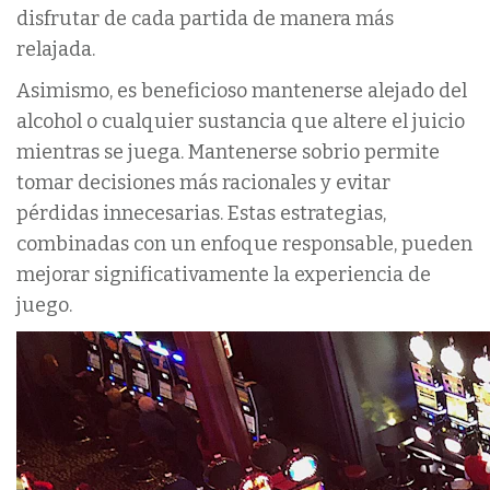
disfrutar de cada partida de manera más
relajada.
Asimismo, es beneficioso mantenerse alejado del
alcohol o cualquier sustancia que altere el juicio
mientras se juega. Mantenerse sobrio permite
tomar decisiones más racionales y evitar
pérdidas innecesarias. Estas estrategias,
combinadas con un enfoque responsable, pueden
mejorar significativamente la experiencia de
juego.