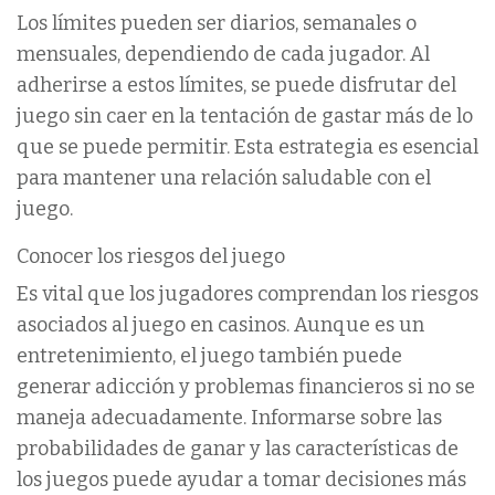
Los límites pueden ser diarios, semanales o
mensuales, dependiendo de cada jugador. Al
adherirse a estos límites, se puede disfrutar del
juego sin caer en la tentación de gastar más de lo
que se puede permitir. Esta estrategia es esencial
para mantener una relación saludable con el
juego.
Conocer los riesgos del juego
Es vital que los jugadores comprendan los riesgos
asociados al juego en casinos. Aunque es un
entretenimiento, el juego también puede
generar adicción y problemas financieros si no se
maneja adecuadamente. Informarse sobre las
probabilidades de ganar y las características de
los juegos puede ayudar a tomar decisiones más