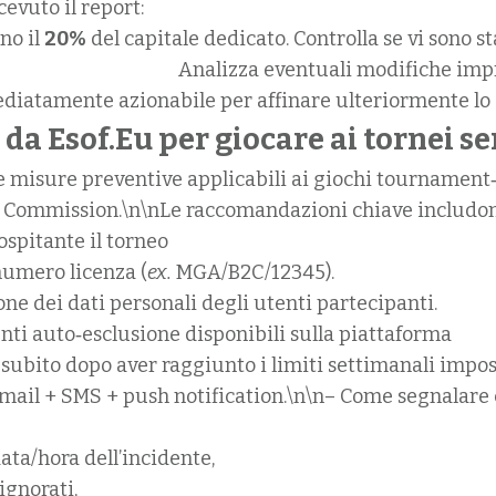
evuto il report:
no il
20%
del capitale dedicato.
Controlla se vi sono 
Analizza eventuali modifiche impr
iatamente azionabile per affinare ulteriormente lo sc
 da Esof.Eu per giocare ai tornei se
 misure preventive applicabili ai giochi tournament‑
 Commission.\n\nLe raccomandazioni chiave includon
ospitante il torneo
numero licenza (
ex.
MGA/B2C/12345).
ione dei dati personali degli utenti partecipanti.
nti auto‑esclusione disponibili sulla piattaforma
) subito dopo aver raggiunto i limiti settimanali im
ail + SMS + push notification.\n\n– Come segnalare 
ata/hora dell’incidente,
ignorati,