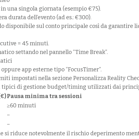
rneo
in una singola giornata (esempio €75).
a durata dell’evento (ad es.: €300).
do disponibile sul conto principale così da garantire l
ecutive = 45 minuti.
atico settando nel pannello “Time Break”.
atici
le oppure app esterne tipo “FocusTimer”.
imiti impostati nella sezione Personalizza Reality Chec
 tipici di gestione budget/timing utilizzati dai princi
(€)
Pausa minima tra sessioni
≥60 minuti
–
–
le si riduce notevolmente il rischio deperimento men