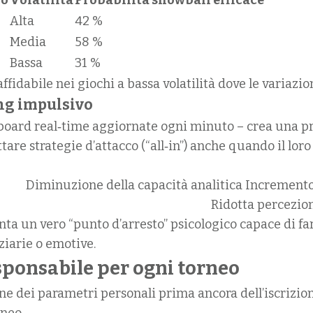
io
Volatilità
Probabilità snowball efficace
Alta
42 %
Media
58 %
Bassa
31 %
ffidabile nei giochi a bassa volatilità dove le variazi
ing impulsivo
erboard real‑time aggiornate ogni minuto – crea una pr
ttare strategie d’attacco (“all‑in”) anche quando il lo
Diminuzione della capacità analitica
Incremento 
Ridotta percezion
enta un vero “punto d’arresto” psicologico capace di f
iarie o emotive.
esponsabile per ogni torneo
one dei parametri personali prima ancora dell’iscrizion