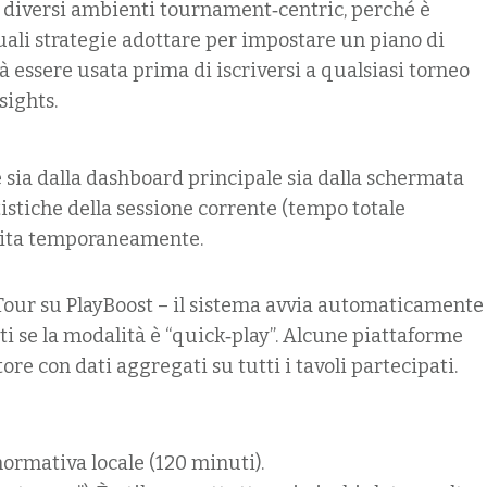
i diversi ambienti tournament‑centric, perché è
ali strategie adottare per impostare un piano di
 essere usata prima di iscriversi a qualsiasi torneo
sights.
e sia dalla dashboard principale sia dalla schermata
tistiche della sessione corrente (tempo totale
artita temporaneamente.
our su PlayBoost – il sistema avvia automaticamente
ti se la modalità è “quick‑play”. Alcune piattaforme
ore con dati aggregati su tutti i tavoli partecipati.
normativa locale (120 minuti).