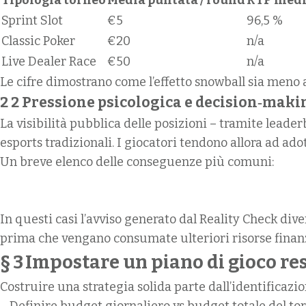
Tipologia torneo
Media puntata / round
RTP med
Sprint Slot
€5
96,5 %
Classic Poker
€20
n/a
Live Dealer Race
€50
n/a
Le cifre dimostrano come l’effetto snowball sia meno a
2 2 Pressione psicologica e decision‑mak
La visibilità pubblica delle posizioni – tramite lead
esports tradizionali. I giocatori tendono allora ad ado
Un breve elenco delle conseguenze più comuni:
In questi casi l’avviso generato dal Reality Check div
prima che vengano consumate ulteriori risorse finanz
§ 3 Impostare un piano di gioco r
Costruire una strategia solida parte dall’identificazi