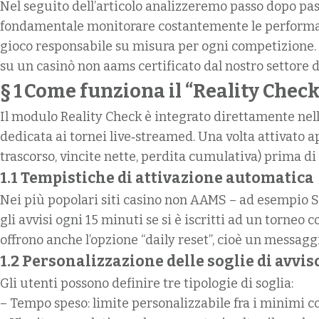
Nel seguito dell’articolo analizzeremo passo dopo pas
fondamentale monitorare costantemente le performanc
gioco responsabile su misura per ogni competizione. A
su un casinò non aams certificato dal nostro settore 
§ 1 Come funziona il “Reality Check
Il modulo Reality Check è integrato direttamente nell’
dedicata ai tornei live‑streamed. Una volta attivato a
trascorso, vincite nette, perdita cumulativa) prima d
1.1 Tempistiche di attivazione automatica
Nei più popolari siti casino non AAMS – ad esempio
gli avvisi ogni 15 minuti se si è iscritti ad un torne
offrono anche l’opzione “daily reset”, cioè un messaggio
1.2 Personalizzazione delle soglie di avvis
Gli utenti possono definire tre tipologie di soglia:
– Tempo speso: limite personalizzabile fra i minimi co