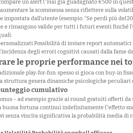
compare un alert (“Hai già guadagnato €500 in questo t
aumentare la scommessa senza riflettere sulla volatil
e impostata dall’utente (esempio: “Se perdi più del 20 
 e rimangono valide per tutti i futuri eventi finché l
uali:
personalizzati
Possibilità di inviare report automatici
incidenza degli errori cognitivi causati dalla fame da 
are le proprie performance nei to
adizionale play‑for‑fun: spesso si gioca con buy‑in f
esta struttura genera dinamiche psicologiche peculiari
a punteggio cumulativo
 – ad esempio grazie ai round gratuiti offerti da un
buona fortuna continui indefinitamente (“effetto snowb
senza vincita significativa la probabilità media di re