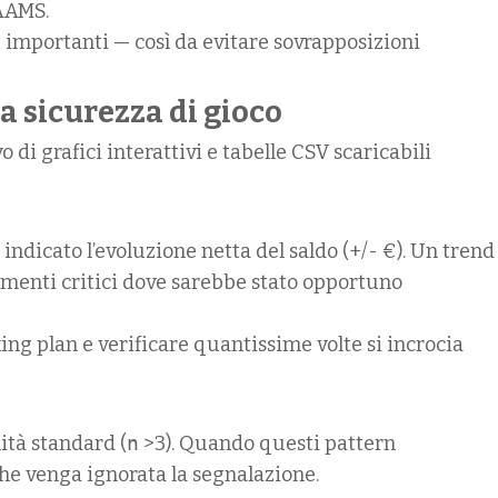
 AAMS.
ù importanti — così da evitare sovrapposizioni
a sicurezza di gioco
 di grafici interattivi e tabelle CSV scaricabili
indicato l’evoluzione netta del saldo (+/- €). Un trend
omenti critici dove sarebbe stato opportuno
ing plan e verificare quantissime volte si incrocia
ità standard (
n
>3). Quando questi pattern
he venga ignorata la segnalazione.