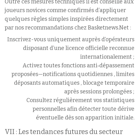
Outre ces mesures techniques il est conseillé aux
joueurs novices comme confirmés d’appliquer
quelques règles simples inspirées directement
par nos recommandations chez Basketnews.Net :
Inscrivez-vous uniquement auprès d’opérateurs
disposant d’une licence officielle reconnue
internationalement ;
Activez toutes fonctions anti‑dépassement
proposées—notifications quotidiennes , limites
déposants automatiques , blocage temporaire
après sessions prolongées ;
Consultez régulièrement vos statistiques
personnelles afin détecter toute dérive
éventuelle dès son apparition initiale.
VII : Les tendances futures du secteur