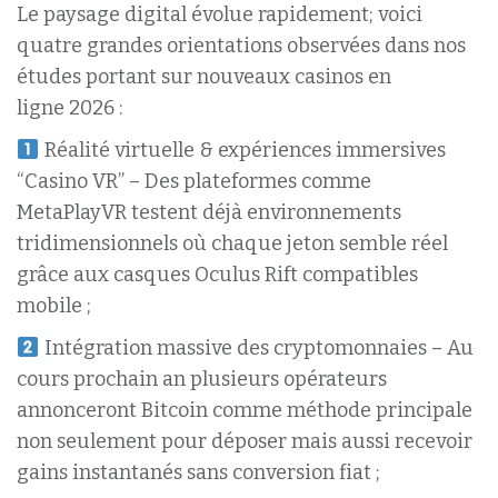
Le paysage digital évolue rapidement; voici
quatre grandes orientations observées dans nos
études portant sur nouveaux casinos en
ligne 2026 :
Réalité virtuelle & expériences immersives
“Casino VR” – Des plateformes comme
MetaPlayVR testent déjà environnements
tridimensionnels où chaque jeton semble réel
grâce aux casques Oculus Rift compatibles
mobile ;
Intégration massive des cryptomonnaies – Au
cours prochain an plusieurs opérateurs
annonceront Bitcoin comme méthode principale
non seulement pour déposer mais aussi recevoir
gains instantanés sans conversion fiat ;