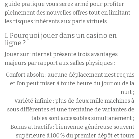
guide pratique vous serez armé pour profiter
pleinement des nouvelles offres tout en limitant
les risques inhérents aux paris virtuels.
I. Pourquoi jouer dans un casino en
ligne ?
Jouer sur internet présente trois avantages
majeurs par rapport aux salles physiques :
Confort absolu : aucune déplacement n’est requis
et l’on peut miser à toute heure du jour ou de la
nuit ;
Variété infinie : plus de deux mille machines à
sous différentes et une trentaine de variantes de
tables sont accessibles simultanément ;
Bonus attractifs : bienvenue généreuse souvent
supérieure à 100 % du premier dépôt et tours