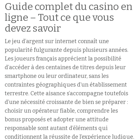
Guide complet du casino en
ligne – Tout ce que vous
devez savoir
Le jeu d’argent sur internet connaît une
popularité fulgurante depuis plusieurs années.
Les joueurs français apprécient la possibilité
d’accéder à des centaines de titres depuis leur
smartphone ou leur ordinateur, sans les
contraintes géographiques d’un établissement
terrestre. Cette aisance s’accompagne toutefois
d’une nécessité croissante de bien se préparer :
choisir un opérateur fiable, comprendre les
bonus proposés et adopter une attitude
responsable sont autant d’éléments qui
conditionnent la réussite de l’expérience ludique.