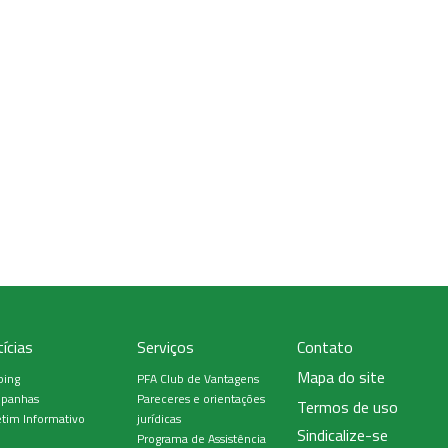
ícias
Serviços
Contato
Mapa do site
ping
PFA Club de Vantagens
panhas
Pareceres e orientações
Termos de uso
tim Informativo
jurídicas
Sindicalize-se
Programa de Assistência