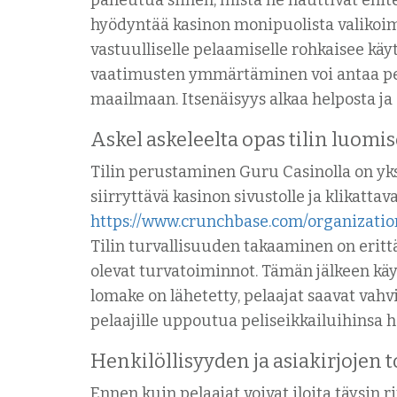
paneutua siihen, mistä he nauttivat enite
hyödyntää kasinon monipuolista valikoim
vastuulliselle pelaamiselle rohkaisee käy
vaatimusten ymmärtäminen voi antaa pel
maailmaan. Itsenäisyys alkaa helposta ja 
Askel askeleelta opas tilin luomi
Tilin perustaminen Guru Casinolla on yks
siirryttävä kasinon sivustolle ja klikatta
https://www.crunchbase.com/organizatio
Tilin turvallisuuden takaaminen on erittäi
olevat turvatoiminnot. Tämän jälkeen kä
lomake on lähetetty, pelaajat saavat vah
pelaajille uppoutua peliseikkailuihinsa he
Henkilöllisyyden ja asiakirjojen
Ennen kuin pelaajat voivat iloita täysin