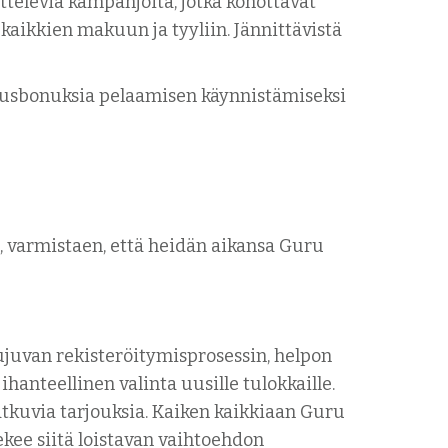
elevia kampanjoita, jotka kohottavat
 kaikkien makuun ja tyyliin. Jännittävistä
itusbonuksia pelaamisen käynnistämiseksi
aa, varmistaen, että heidän aikansa Guru
juvan rekisteröitymisprosessin, helpon
anteellinen valinta uusille tulokkaille.
jatkuvia tarjouksia. Kaiken kaikkiaan Guru
kee siitä loistavan vaihtoehdon