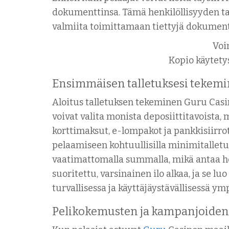
dokumenttinsa. Tämä henkilöllisyyden ta
valmiita toimittamaan tiettyjä dokumentt
Voi
Kopio käytety
Ensimmäisen talletuksesi tekem
Aloitus talletuksen tekeminen Guru Casino
voivat valita monista deposiittitavoista
korttimaksut, e-lompakot ja pankkisiirrot
pelaamiseen kohtuullisilla minimitalletuks
vaatimattomalla summalla, mikä antaa hei
suoritettu, varsinainen ilo alkaa, ja se lu
turvallisessa ja käyttäjäystävällisessä ym
Pelikokemusten ja kampanjoiden 