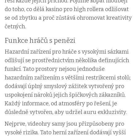
řeší každé jejich příchod. Pojďme kopat hlouběji
do toho, co dělá kasino pro high rollera odlišovat
se od zbytku a proč zůstává ohromovat kreativity
četných.
Funkce hráčů s penězi
Hazardní zařízení pro hráče s vysokými sázkami
odlišují se prostřednictvím několika definujících
funkcí. Tato prostory nejsou jednoduše
hazardním zařízením s většími restrikcemi stolů;
dodávají úplný smyslový zážitek vytvořený pro
uspokojení nároků jejich špičkových zákazníků.
Každý informace, od atmosféry po řešení, je
důsledně vytvořen, aby udržel auru exkluzivity.
Nejprve, videohry samy jsou přizpůsobeny pro
vysoké rizika. Tato herní zařízení dodávají vyšší