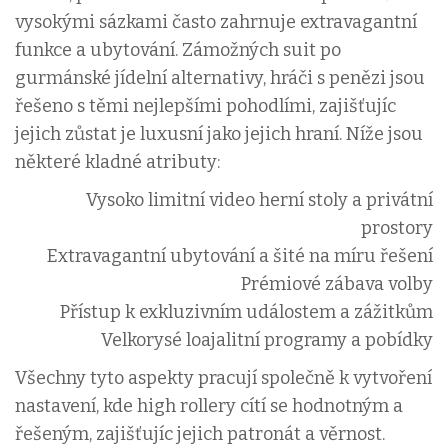
vysokými sázkami často zahrnuje extravagantní
funkce a ubytování. Zámožných suit po
gurmánské jídelní alternativy, hráči s penězi jsou
řešeno s těmi nejlepšími pohodlími, zajišťujíc
jejich zůstat je luxusní jako jejich hraní. Níže jsou
některé kladné atributy:
Vysoko limitní video herní stoly a privátní
prostory
Extravagantní ubytování a šité na míru řešení
Prémiové zábava volby
Přístup k exkluzivním událostem a zážitkům
Velkorysé loajalitní programy a pobídky
Všechny tyto aspekty pracují společně k vytvoření
nastavení, kde high rollery cítí se hodnotným a
řešeným, zajišťujíc jejich patronát a věrnost.