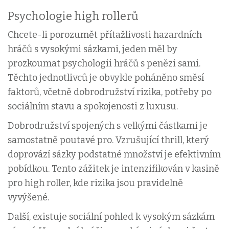
Psychologie high rollerů
Chcete-li porozumět přítažlivosti hazardních
hráčů s vysokými sázkami, jeden měl by
prozkoumat psychologii hráčů s penězi sami.
Těchto jednotlivců je obvykle poháněno směsí
faktorů, včetně dobrodružství rizika, potřeby po
sociálním stavu a spokojenosti z luxusu.
Dobrodružství spojených s velkými částkami je
samostatně poutavé pro. Vzrušující thrill, který
doprovází sázky podstatné množství je efektivním
pobídkou. Tento zážitek je intenzifikován v kasině
pro high roller, kde rizika jsou pravidelně
vyvýšené.
Další, existuje sociální pohled k vysokým sázkám