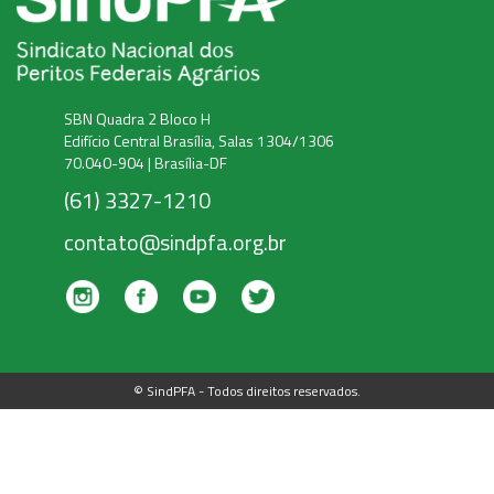
SBN Quadra 2 Bloco H
Edifício Central Brasília, Salas 1304/1306
70.040-904 | Brasília-DF
(61) 3327-1210
contato@sindpfa.org.br
© SindPFA - Todos direitos reservados.