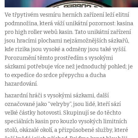
Ve třpytivém vesmíru herních zařízení leží elitní
podmnožina, která váží unikátní pozornost: kasina
pro high roller webů kasin. Tato unikátní zařízení
jsou hracími plochami nejzámožnějších sázkařů,
kde rizika jsou vysoké a odměny jsou také vyšší.
Porozumění těmto prostředím s vysokými
sázkami potřebuje více než jednoduchý pohled; je
to expedice do srdce přepychu a ducha
hazardování.
hazardní hráči s vysokými sázkami, další
označované jako “velryby”, jsou lidé, kteří sází
velké částky hotovosti. Skupinují se do těchto
speciálních kasin pro kouzlo vysokých limitních
stolů, okázalé okolí, a přizpůsobené služby, které