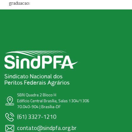
graduacao:
SBN Quadra 2 Bloco H
Edifício Central Brasília, Salas 1304/1306
70.040-904 | Brasília-DF
(61) 3327-1210
contato@sindpfa.org.br