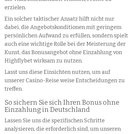
erzielen.
Ein solcher taktischer Ansatz hilft nicht nur
dabei, die Angebotskonditionen mit geringem
persönlichen Aufwand zu erfüllen, sondern spielt
auch eine wichtige Rolle bei der Meisterung der
Kunst, das Bonusangebot ohne Einzahlung von
Highflybet wirksam zu nutzen.
Lasst uns diese Einsichten nutzen, um auf
unserer Casino-Reise weise Entscheidungen zu
treffen.
So sichern Sie sich Ihren Bonus ohne
Einzahlung in Deutschland
Lassen Sie uns die spezifischen Schritte
analysieren, die erforderlich sind, um unseren