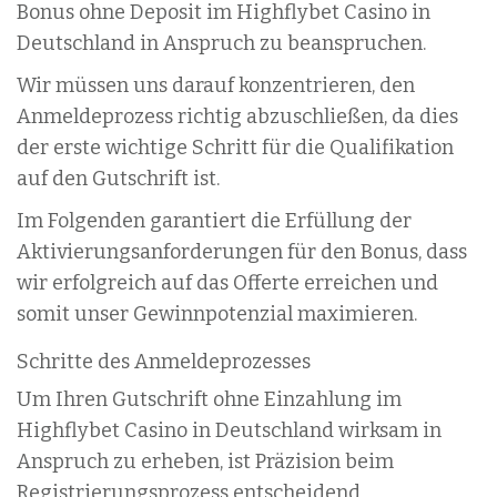
Bonus ohne Deposit im Highflybet Casino in
Deutschland in Anspruch zu beanspruchen.
Wir müssen uns darauf konzentrieren, den
Anmeldeprozess richtig abzuschließen, da dies
der erste wichtige Schritt für die Qualifikation
auf den Gutschrift ist.
Im Folgenden garantiert die Erfüllung der
Aktivierungsanforderungen für den Bonus, dass
wir erfolgreich auf das Offerte erreichen und
somit unser Gewinnpotenzial maximieren.
Schritte des Anmeldeprozesses
Um Ihren Gutschrift ohne Einzahlung im
Highflybet Casino in Deutschland wirksam in
Anspruch zu erheben, ist Präzision beim
Registrierungsprozess entscheidend.