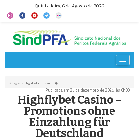
Quinta-feira, 6 de Agosto de 2026
Toggle
navigat
Artigos
> Highflybet Casino �...
Publicada em 25 de dezembro de 2025, às 0h00
Highflybet Casino –
Promotions ohne
Einzahlung für
Deutschland