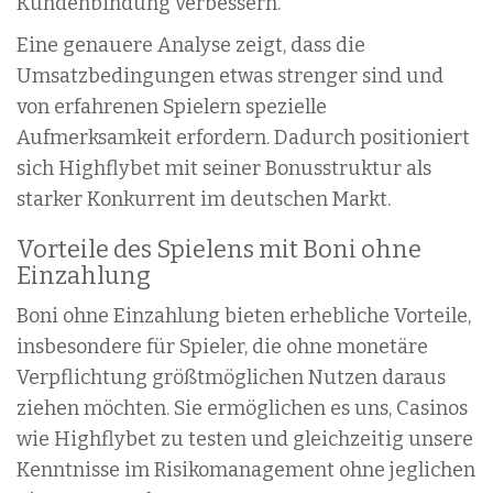
Kundenbindung verbessern.
Eine genauere Analyse zeigt, dass die
Umsatzbedingungen etwas strenger sind und
von erfahrenen Spielern spezielle
Aufmerksamkeit erfordern. Dadurch positioniert
sich Highflybet mit seiner Bonusstruktur als
starker Konkurrent im deutschen Markt.
Vorteile des Spielens mit Boni ohne
Einzahlung
Boni ohne Einzahlung bieten erhebliche Vorteile,
insbesondere für Spieler, die ohne monetäre
Verpflichtung größtmöglichen Nutzen daraus
ziehen möchten. Sie ermöglichen es uns, Casinos
wie Highflybet zu testen und gleichzeitig unsere
Kenntnisse im Risikomanagement ohne jeglichen