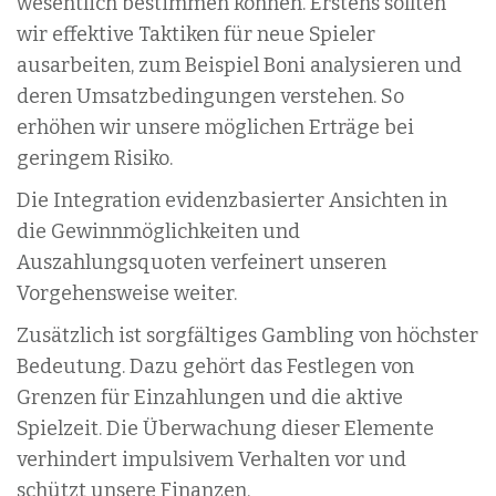
wesentlich bestimmen können. Erstens sollten
wir effektive Taktiken für neue Spieler
ausarbeiten, zum Beispiel Boni analysieren und
deren Umsatzbedingungen verstehen. So
erhöhen wir unsere möglichen Erträge bei
geringem Risiko.
Die Integration evidenzbasierter Ansichten in
die Gewinnmöglichkeiten und
Auszahlungsquoten verfeinert unseren
Vorgehensweise weiter.
Zusätzlich ist sorgfältiges Gambling von höchster
Bedeutung. Dazu gehört das Festlegen von
Grenzen für Einzahlungen und die aktive
Spielzeit. Die Überwachung dieser Elemente
verhindert impulsivem Verhalten vor und
schützt unsere Finanzen.