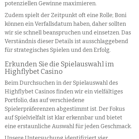
potenziellen Gewinne maximieren.
Zudem spielt der Zeitpunkt oft eine Rolle; Boni
können ein Verfallsdatum haben, daher sollten
wir sie schnell beanspruchen und einsetzen. Das
Verständnis dieser Details ist ausschlaggebend
für strategisches Spielen und den Erfolg.
Erkunden Sie die Spielauswahl im
Highflybet Casino
Beim Durchsuchen in der Spielauswahl des
Highflybet Casinos finden wir ein vielfältiges
Portfolio, das auf verschiedene
Spielerpräferenzen abgestimmt ist. Der Fokus
auf Spielvielfalt ist klar erkennbar und bietet
eine erstaunliche Auswahl für jeden Geschmack.
Unsere Untersuchung identifiziert vier