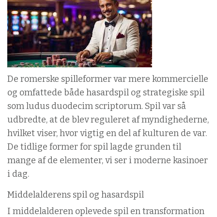
De romerske spilleformer var mere kommercielle
og omfattede både hasardspil og strategiske spil
som ludus duodecim scriptorum. Spil var så
udbredte, at de blev reguleret af myndighederne,
hvilket viser, hvor vigtig en del af kulturen de var.
De tidlige former for spil lagde grunden til
mange af de elementer, vi ser i moderne kasinoer
i dag.
Middelalderens spil og hasardspil
I middelalderen oplevede spil en transformation