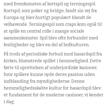
med fremkomsten af kortspil og terningespil.
Kortspil, som poker og bridge, fandt sin vej fra
Europa og blev hurtigt populært blandt de
velhavende. Terningespil som craps kom også til
at spille en central rolle i mange sociale
sammenkomster. Spil blev ofte forbundet med
festligheder og blev en del af hofkulturen.
På trods af periodiske forbud mod hasardspil fra
kirken, blomstrede spillet i hemmelighed. Dette
førte til oprettelsen af underjordiske kasinoer,
hvor spillere kunne nyde deres passion uden
indblanding fra myndighederne. Denne
hemmelighedsskabte kultur for hasardspil blev
et fundament for de moderne casinoer, vi kender
i dag.