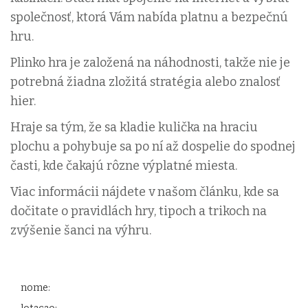
společnosť, ktorá Vám nabída platnu a bezpečnú
hru.
Plinko hra je založená na náhodnosti, takže nie je
potrebná žiadna zložitá stratégia alebo znalosť
hier.
Hraje sa tým, že sa kladie kulička na hraciu
plochu a pohybuje sa po ní až dospelie do spodnej
časti, kde čakajú rôzne výplatné miesta.
Viac informácii nájdete v našom článku, kde sa
dočitate o pravidlách hry, tipoch a trikoch na
zvýšenie šanci na výhru.
nome: