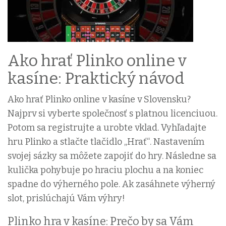
Ako hrať Plinko online v
kasíne: Praktický návod
Ako hrať Plinko online v kasíne v Slovensku?
Najprv si vyberte společnosť s platnou licenciuou.
Potom sa registrujte a urobte vklad. Vyhľadajte
hru Plinko a stlačte tlačidlo „Hrať“. Nastavením
svojej sázky sa môžete zapojiť do hry. Následne sa
kulička pohybuje po hraciu plochu a na koniec
spadne do výherného pole. Ak zasáhnete výherný
slot, prislúchajú Vám výhry!
Plinko hra v kasíne: Prečo by sa Vám