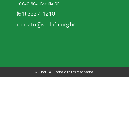
70.040-904 | Brasília-DF
(61) 3327-1210
contato@sindpfa.org.br
© SindPFA - Todos direitos reservados.