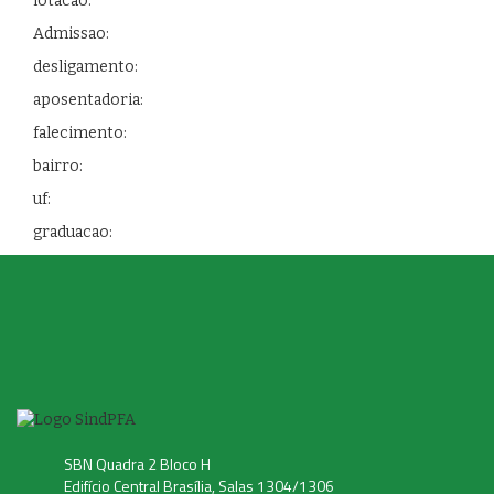
lotacao:
Admissao:
desligamento:
aposentadoria:
falecimento:
bairro:
uf:
graduacao:
SBN Quadra 2 Bloco H
Edifício Central Brasília, Salas 1304/1306