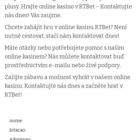
plusy. Hrajte online kasino v RTBet – Kontaktujte
nás dnes! Vás zaujme.
Chcete zahájit hru v online kasinu RTBet? Není
nutné cestovat, stačí nám kontaktovat dnes!
Máte otázky nebo potřebujete pomoc s naším
online kasinem? Nás můžete kontaktovat buď
prostřednictvím e-mailu nebo živé podpory.
Zažijte zábavu a možnost vyhrát v našem online
kasinu. Kontaktujte nás dnes a začněte hrat v
RTBet!
nome:
lotacao:
Admissao: