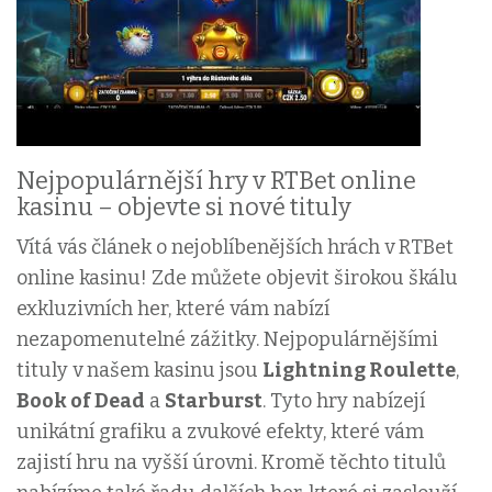
Nejpopulárnější hry v RTBet online
kasinu – objevte si nové tituly
Vítá vás článek o nejoblíbenějších hrách v RTBet
online kasinu! Zde můžete objevit širokou škálu
exkluzivních her, které vám nabízí
nezapomenutelné zážitky. Nejpopulárnějšími
tituly v našem kasinu jsou
Lightning Roulette
,
Book of Dead
a
Starburst
. Tyto hry nabízejí
unikátní grafiku a zvukové efekty, které vám
zajistí hru na vyšší úrovni. Kromě těchto titulů