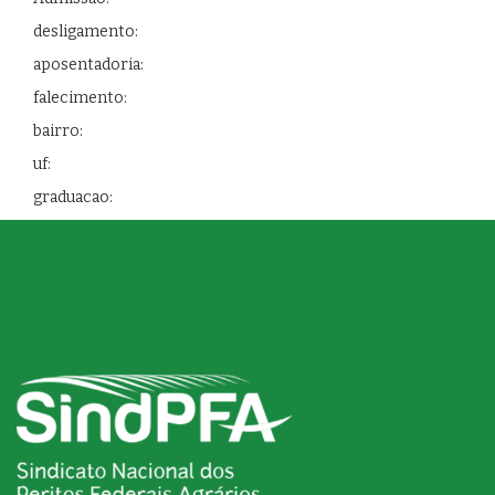
desligamento:
aposentadoria:
falecimento:
bairro:
uf:
graduacao: