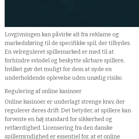
Lovgivningen kan påvirke alt fra reklame og
markedsføring til de specifikke spil, der tilbydes.
En velreguleret spillemarked er med til at
forhindre svindel og beskytte sårbare spillere,
hvilket gør det muligt for dem at nyde en
underholdende oplevelse uden unødig risiko.
Regulering af online kasinoer
Online kasinoer er underlagt strenge krav, der
regulerer deres drift. Det betyder, at spillere kan
forvente en høj standard for sikkerhed og
retfærdighed. Licensering fra den danske
spillemyndighed er essentiel for, at et online