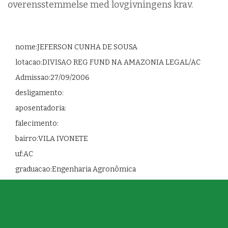
overensstemmelse med lovgivningens krav.
nome:JEFERSON CUNHA DE SOUSA
lotacao:DIVISAO REG FUND NA AMAZONIA LEGAL/AC
Admissao:27/09/2006
desligamento:
aposentadoria:
falecimento:
bairro:VILA IVONETE
uf:AC
graduacao:Engenharia Agronômica