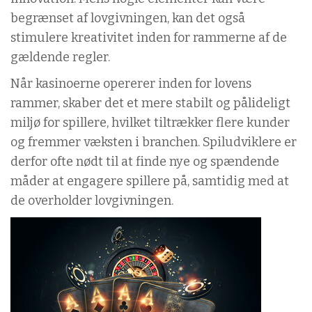
begrænset af lovgivningen, kan det også
stimulere kreativitet inden for rammerne af de
gældende regler.
Når kasinoerne opererer inden for lovens
rammer, skaber det et mere stabilt og pålideligt
miljø for spillere, hvilket tiltrækker flere kunder
og fremmer væksten i branchen. Spiludviklere er
derfor ofte nødt til at finde nye og spændende
måder at engagere spillere på, samtidig med at
de overholder lovgivningen.