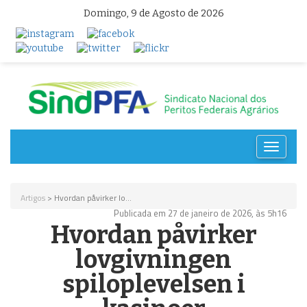
Domingo, 9 de Agosto de 2026
Toggle
navigat
Artigos
> Hvordan påvirker lo...
Publicada em 27 de janeiro de 2026, às 5h16
Hvordan påvirker
lovgivningen
spiloplevelsen i