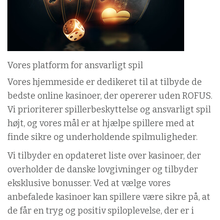
Vores platform for ansvarligt spil
Vores hjemmeside er dedikeret til at tilbyde de
bedste online kasinoer, der opererer uden ROFUS.
Vi prioriterer spillerbeskyttelse og ansvarligt spil
højt, og vores mål er at hjælpe spillere med at
finde sikre og underholdende spilmuligheder.
Vi tilbyder en opdateret liste over kasinoer, der
overholder de danske lovgivninger og tilbyder
eksklusive bonusser. Ved at vælge vores
anbefalede kasinoer kan spillere være sikre på, at
de får en tryg og positiv spiloplevelse, der er i