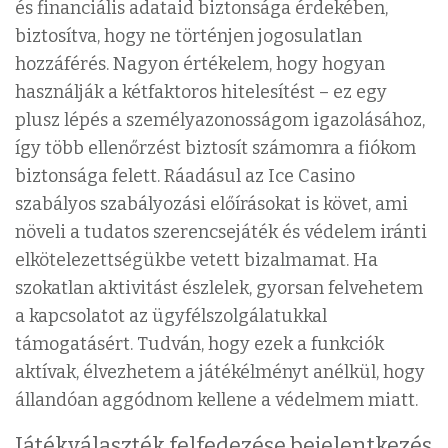
és financiális adataid biztonsága érdekében,
biztosítva, hogy ne történjen jogosulatlan
hozzáférés. Nagyon értékelem, hogy hogyan
használják a kétfaktoros hitelesítést – ez egy
plusz lépés a személyazonosságom igazolásához,
így több ellenőrzést biztosít számomra a fiókom
biztonsága felett. Ráadásul az Ice Casino
szabályos szabályozási előírásokat is követ, ami
növeli a tudatos szerencsejáték és védelem iránti
elkötelezettségükbe vetett bizalmamat. Ha
szokatlan aktivitást észlelek, gyorsan felvehetem
a kapcsolatot az ügyfélszolgálatukkal
támogatásért. Tudván, hogy ezek a funkciók
aktívak, élvezhetem a játékélményt anélkül, hogy
állandóan aggódnom kellene a védelmem miatt.
Játékválaszték felfedezése bejelentkezés