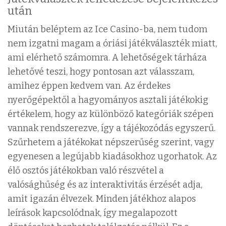
után
Miután beléptem az Ice Casino-ba, nem tudom
nem izgatni magam a óriási játékválaszték miatt,
ami elérhető számomra. A lehetőségek tárháza
lehetővé teszi, hogy pontosan azt válasszam,
amihez éppen kedvem van. Az érdekes
nyerőgépektől a hagyományos asztali játékokig
értékelem, hogy az különböző kategóriák szépen
vannak rendszerezve, így a tájékozódás egyszerű.
Szűrhetem a játékokat népszerűség szerint, vagy
egyenesen a legújabb kiadásokhoz ugorhatok. Az
élő osztós játékokban való részvétel a
valósághűség és az interaktivitás érzését adja,
amit igazán élvezek. Minden játékhoz alapos
leírások kapcsolódnak, így megalapozott