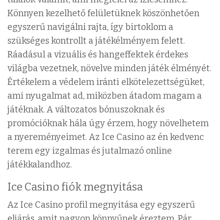
Könnyen kezelhető felületüknek köszönhetően
egyszerű navigálni rajta, így birtoklom a
szükséges kontrollt a játékélményem felett.
Ráadásul a vizuális és hangeffektek érdekes
világba vezetnek, növelve minden játék élményét.
Értékelem a védelem iránti elkötelezettségüket,
ami nyugalmat ad, miközben átadom magam a
játéknak. A változatos bónuszoknak és
promócióknak hála úgy érzem, hogy növelhetem
a nyereményeimet. Az Ice Casino az én kedvenc
terem egy izgalmas és jutalmazó online
játékkalandhoz.
Ice Casino fiók megnyitása
Az Ice Casino profil megnyitása egy egyszerű
eljárás, amit nagyon könnyűnek éreztem. Pár