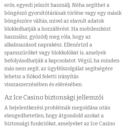
erős, egyedi jelszót használj. Néha segíthet a
böngésző gyorsítótárának törlése vagy egy másik
böngészőre váltás, mivel az elavult adatok
blokkolhatják a hozzáférést. Ha mobileszközt
használsz, győződj meg róla, hogy az
alkalmazásod naprakész. Ellenőrizd a
spamszűrőket vagy blokkolókat is, amelyek
befolyásolhatják a kapcsolatot. Végül, ha minden
más nem segít, az ügyfélszolgálat segítségére
lehetsz a fiókod feletti irányítás
visszaszerzésében és elérésében.
Az Ice Casino biztonsági jellemzői
A bejelentkezési problémák megoldása után
elengedhetetlen, hogy átgondold azokat a
biztonsági funkciókat, amelyeket az Ice Casino