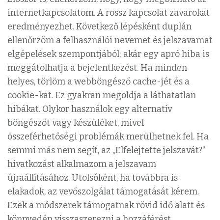
internetkapcsolatom. A rossz kapcsolat zavarokat
eredményezhet. Következő lépésként duplán
ellenőrzöm a felhasználói nevemet és jelszavamat
elgépelések szempontjából; akár egy apró hiba is
meggátolhatja a bejelentkezést. Ha minden
helyes, törlöm a webböngésző cache-jét és a
cookie-kat. Ez gyakran megoldja a láthatatlan
hibákat. Olykor használok egy alternatív
böngészőt vagy készüléket, mivel
összeférhetőségi problémák merülhetnek fel. Ha
semmi más nem segít, az „Elfelejtette jelszavát?”
hivatkozást alkalmazom a jelszavam
újraállításához. Utolsóként, ha továbbra is
elakadok, az vevőszolgálat támogatását kérem.
Ezek a módszerek támogatnak rövid idő alatt és
könnyedén visszaszerezni a hozzáférést.