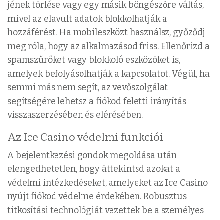
jének törlése vagy egy másik böngészőre váltás,
mivel az elavult adatok blokkolhatják a
hozzáférést. Ha mobileszközt használsz, győződj
meg róla, hogy az alkalmazásod friss. Ellenőrizd a
spamszűrőket vagy blokkoló eszközöket is,
amelyek befolyásolhatják a kapcsolatot. Végül, ha
semmi más nem segít, az vevőszolgálat
segítségére lehetsz a fiókod feletti irányítás
visszaszerzésében és elérésében.
Az Ice Casino védelmi funkciói
A bejelentkezési gondok megoldása után
elengedhetetlen, hogy áttekintsd azokat a
védelmi intézkedéseket, amelyeket az Ice Casino
nyújt fiókod védelme érdekében. Robusztus
titkosítási technológiát vezettek be a személyes