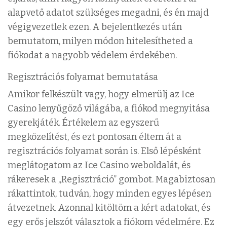
alapvető adatot szükséges megadni, és én majd
végigvezetlek ezen. A bejelentkezés után
bemutatom, milyen módon hitelesítheted a
fiókodat a nagyobb védelem érdekében.
Regisztrációs folyamat bemutatása
Amikor felkészült vagy, hogy elmerülj az Ice
Casino lenyűgöző világába, a fiókod megnyitása
gyerekjáték. Értékelem az egyszerű
megközelítést, és ezt pontosan éltem át a
regisztrációs folyamat során is. Első lépésként
meglátogatom az Ice Casino weboldalát, és
rákeresek a „Regisztráció” gombot. Magabiztosan
rákattintok, tudván, hogy minden egyes lépésen
átvezetnek. Azonnal kitöltöm a kért adatokat, és
egy erős jelszót választok a fiókom védelmére. Ez