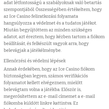
adat létfontosságú a szabályoknak való betartás
szempontjából. Összességében értékeltem, hogy
az Ice Casino feliratkozási folyamata
hangsúlyozza a védelmet és a tudatos játékot.
Miután begyűjtöttem az minden szükséges
adatot, azt éreztem, hogy kézben tartom a fiókom
beállítását, és felkészült vagyok arra, hogy
belevágjak a játékélménybe.
Ellenőrzési és védelmi lépések
Annak érdekében, hogy az Ice Casino fiókom
biztonságban legyen, számos verifikációs
folyamatot kellett elvégeznem, mielőtt
belevágtam volna a játékba. Először is,
megerősítettem az e-mail címemet a e-mail
fiókomba küldött linkre kattintva. Ez