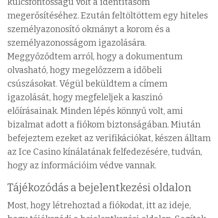
kulcsfontosságú volt a identitásom
megerősítéséhez. Ezután feltöltöttem egy hiteles
személyazonosító okmányt a korom és a
személyazonosságom igazolására.
Meggyőződtem arról, hogy a dokumentum
olvasható, hogy megelőzzem a időbeli
csúszásokat. Végül beküldtem a címem
igazolását, hogy megfeleljek a kaszinó
előírásainak. Minden lépés könnyű volt, ami
bizalmat adott a fiókom biztonságában. Miután
befejeztem ezeket az verifikációkat, készen álltam
az Ice Casino kínálatának felfedezésére, tudván,
hogy az információim védve vannak.
Tájékozódás a bejelentkezési oldalon
Most, hogy létrehoztad a fiókodat, itt az ideje,