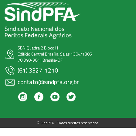
SBN Quadra 2 Bloco H
Edifício Central Brasília, Salas 1304/1306
70.040-904 | Brasília-DF
(61) 3327-1210
contato@sindpfa.org.br
© SindPFA - Todos direitos reservados.