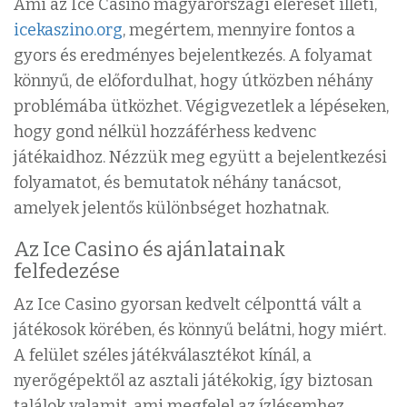
Ami az Ice Casino magyarországi elérését illeti,
icekaszino.org
, megértem, mennyire fontos a
gyors és eredményes bejelentkezés. A folyamat
könnyű, de előfordulhat, hogy útközben néhány
problémába ütközhet. Végigvezetlek a lépéseken,
hogy gond nélkül hozzáférhess kedvenc
játékaidhoz. Nézzük meg együtt a bejelentkezési
folyamatot, és bemutatok néhány tanácsot,
amelyek jelentős különbséget hozhatnak.
Az Ice Casino és ajánlatainak
felfedezése
Az Ice Casino gyorsan kedvelt célponttá vált a
játékosok körében, és könnyű belátni, hogy miért.
A felület széles játékválasztékot kínál, a
nyerőgépektől az asztali játékokig, így biztosan
találok valamit, ami megfelel az ízlésemhez.