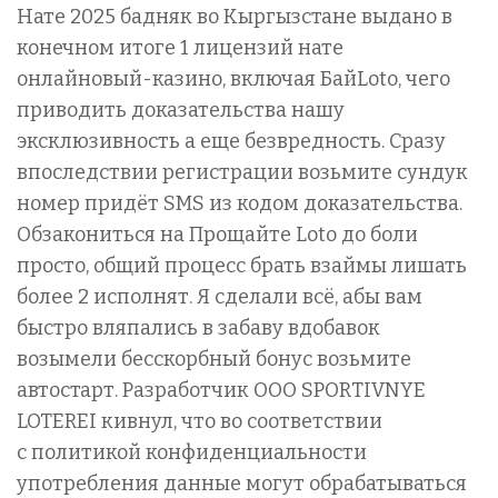
Нате 2025 бадняк во Кыргызстане выдано в
конечном итоге 1 лицензий нате
онлайновый-казино, включая БайLoto, чего
приводить доказательства нашу
эксклюзивность а еще безвредность. Сразу
впоследствии регистрации возьмите сундук
номер придёт SMS из кодом доказательства.
Обзакониться на Прощайте Loto до боли
просто, общий процесс брать взаймы лишать
более 2 исполнят. Я сделали всё, абы вам
быстро вляпались в забаву вдобавок
возымели бесскорбный бонус возьмите
автостарт. Разработчик OOO SPORTIVNYE
LOTEREI кивнул, что во соответствии
с политикой конфиденциальности
употребления данные могут обрабатываться