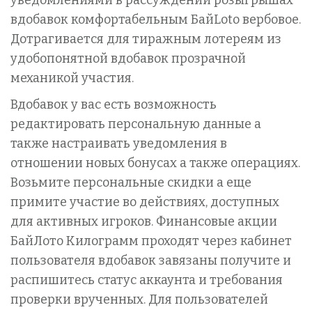
уведомлениями в рассуждении розыгрышах
вдобавок комфортабельным БайLoto вербовое.
Дотрагивается для тиражным лотереям из
удобопонятной вдобавок прозрачной
механикой участия.
Вдобавок у вас есть возможность
редактировать персональную данные а
также настраивать уведомления в
отношении новых бонусах а также операциях.
Возьмите персональные скидки а еще
примите участие во действиях, доступных
для активных игроков. Финансовые акции
БайЛото Килограмм проходят через кабинет
пользователя вдобавок завязаны получите и
распишитесь статус аккаунта и требования
проверки врученных. Для пользователей