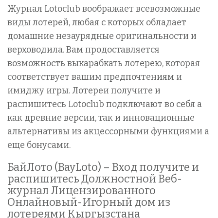
Журнал Lotoclub воображает всевозможные
виды лотерей, любая с которых обладает
домашние незаурядные оригинальности и
верховодила. Вам продоставляется
возможность выкарабкать лотерею, которая
соответствует вашим предпочтениям и
имиджу игры.
Лотереи получите и
распишитесь Lotoclub подключают во себя а
как древние версии, так и инновационные
альтернативы из акцессорными функциями а
еще бонусами.
БайЛото (BayLoto) – Вход получите и
распишитесь Должностной Веб-
журнал Лицензированного
Онлайновый-Игорный дом из
лотереями Кыргызстана