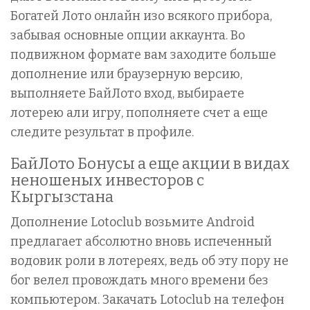
Богатей Лото онлайн изо всякого прибора,
забывая основные опции аккаунта. Во
подвижном формате вам заходите больше
дополнение или браузерную версию,
выполняете БайЛото вход, выбираете
лотерею али игру, пополняете счет а еще
следите результат в профиле.
БайЛото Бонусы а еще акции в видах
неношеных инвесторов с
Кыргызстана
Дополнение Lotoclub возьмите Android
предлагает абсолютно вновь испеченный
водовик роли в лотереях, ведь об эту пору не
бог велел провождать много времени без
компьютером. Закачать Lotoclub на телефон