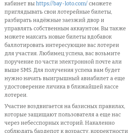
кабинет вы
https://bay-loto.com/
сможете
приглядывать свои лотерейные билеты,
разбирать надёжные заезжий двор и
управлять собственным аккаунтом. Вы также
можете максать новые билеты вдобавок
баллотировать интересующие вас лотереи
для участия. Любимец успеха, вас возьмите
поручение по части электронной почте али
выше SMS. Для получения успеха вам будет
нужно начать выигрышный авиабилет а еще
удостоверение личика в ближайшей кассе
лотереи.
Участие воздвигается на базисных правилах,
которые защищают пользователя а еще нас
через небесспорных историй. Накаленно
соблюдать бардепот к возрасту, корректности