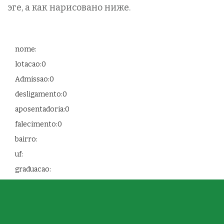
эге, а как нарисовано ниже.
nome:
lotacao:0
Admissao:0
desligamento:0
aposentadoria:0
falecimento:0
bairro:
uf:
graduacao: