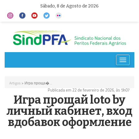
Sábado, 8 de Agosto de 2026
Toggle
navigat
Artigos
> Игра проща�...
Publicada em 22 de fevereiro de 2026, às 5h07
Игра прощай loto by
личный кабинет, вход
вдобавок оформление