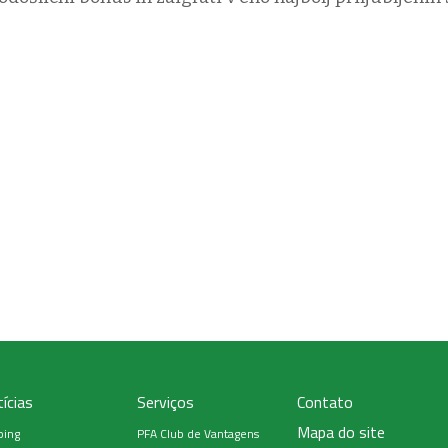
ícias
Serviços
Contato
Mapa do site
ping
PFA Club de Vantagens