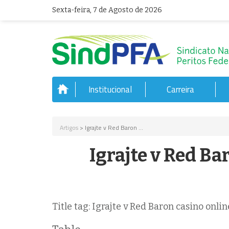
Sexta-feira, 7 de Agosto de 2026
Institucional
Carreira
Artigos
> Igrajte v Red Baron ...
Igrajte v Red Ba
Title tag: Igrajte v Red Baron casino onlin