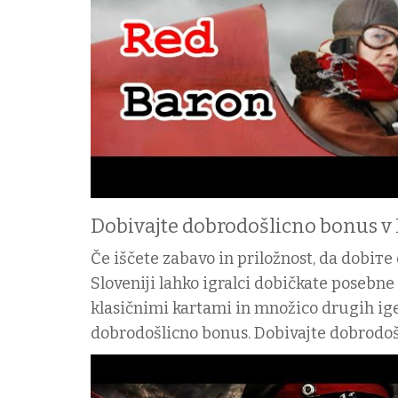
Dobivajte dobrodošlicno bonus v 
Če iščete zabavo in priložnost, da dobiте
Sloveniji lahko igralci dobičkate posebn
klasičnimi kartami in množico drugih ige
dobrodošlicno bonus. Dobivajte dobrodošli