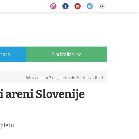
tato
Sindicalize-se
Publicada em 7 de janeiro de 2026, às 11h20
i areni Slovenije
spletu