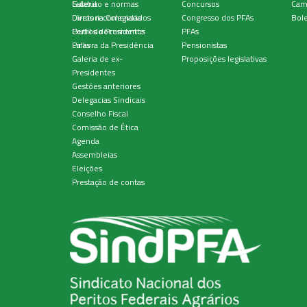
Estatuto e normas
Galeria
Concursos
Cam
Diretoria Colegiada
Livros recomendados
Congresso dos PFAs
Bole
Perfil do Presidente
Outros documentos
PFAs
Palavra da Presidência
Links
Pensionistas
Galeria de ex-
Proposições legislativas
Presidentes
Gestões anteriores
Delegacias Sindicais
Conselho Fiscal
Comissão de Ética
Agenda
Assembleias
Eleições
Prestação de contas