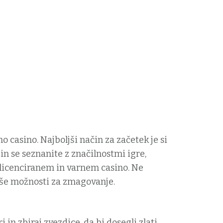
o casino. Najboljši način za začetek je si
 in se seznanite z značilnostmi igre,
v licenciranem in varnem casino. Ne
aše možnosti za zmagovanje.
 in zbiraj zvezdice, da bi dosegli zlati