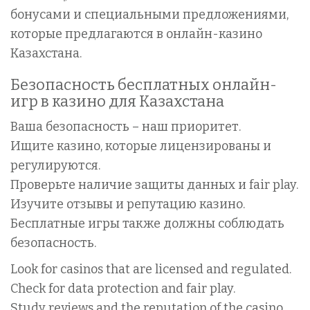
бонусами и специальными предложениями,
которые предлагаются в онлайн-казино
Казахстана.
Безопасность бесплатных онлайн-
игр в казино для Казахстана
Ваша безопасность – наш приоритет.
Ищите казино, которые лицензированы и
регулируются.
Проверьте наличие защиты данных и fair play.
Изучите отзывы и репутацию казино.
Бесплатные игры также должны соблюдать
безопасность.
Look for casinos that are licensed and regulated.
Check for data protection and fair play.
Study reviews and the reputation of the casino.