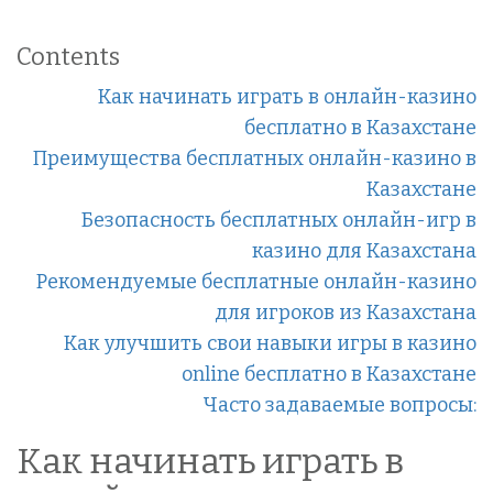
Contents
Как начинать играть в онлайн-казино
бесплатно в Казахстане
Преимущества бесплатных онлайн-казино в
Казахстане
Безопасность бесплатных онлайн-игр в
казино для Казахстана
Рекомендуемые бесплатные онлайн-казино
для игроков из Казахстана
Как улучшить свои навыки игры в казино
online бесплатно в Казахстане
Часто задаваемые вопросы:
Как начинать играть в