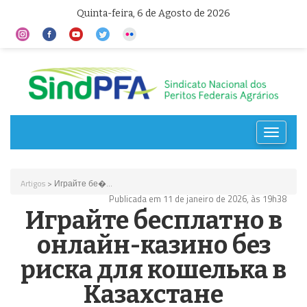
Quinta-feira, 6 de Agosto de 2026
Toggle
navigat
Artigos
> Играйте бе�...
Publicada em 11 de janeiro de 2026, às 19h38
Играйте бесплатно в
онлайн-казино без
риска для кошелька в
Казахстане