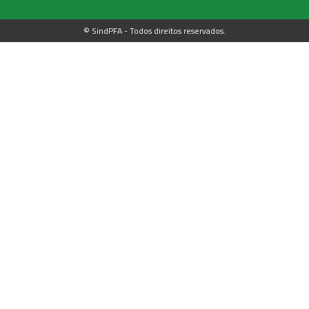
© SindPFA - Todos direitos reservados.