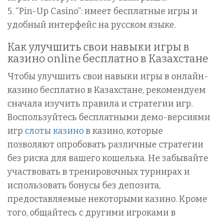
5. “Pin-Up Casino”: имеет бесплатные игры и
удобный интерфейс на русском языке.
Как улучшить свои навыки игры в
казино online бесплатно в Казахстане
Чтобы улучшить свои навыки игры в онлайн-
казино бесплатно в Казахстане, рекомендуем
сначала изучить правила и стратегии игр.
Воспользуйтесь бесплатными демо-версиями
игр
слоты казино
в казино, которые
позволяют опробовать различные стратегии
без риска для вашего кошелька. Не забывайте
участвовать в тренировочных турнирах и
использовать бонусы без депозита,
предоставляемые некоторыми казино. Кроме
того, общайтесь с другими игроками в