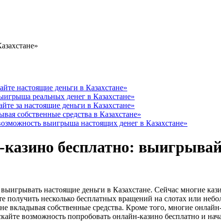
Казахстане»
айте настоящие деньги в Казахстане»
ыигрыша реальных денег в Казахстане»
йте за настоящие деньги в Казахстане»
ывая собственные средства в Казахстане»
 возможность выигрыша настоящих денег в Казахстане»
-казино бесплатно: выигрывай
 выигрывать настоящие деньги в Казахстане. Сейчас многие каз
те получить несколько бесплатных вращений на слотах или небо
 не вкладывая собственные средства. Кроме того, многие онлай
кайте возможность попробовать онлайн-казино бесплатно и нача