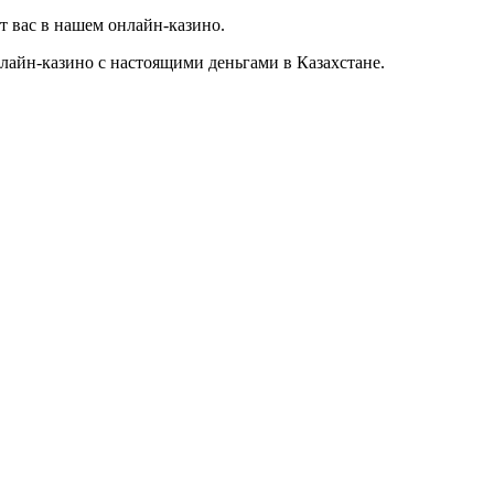
 вас в нашем онлайн-казино.
нлайн-казино с настоящими деньгами в Казахстане.