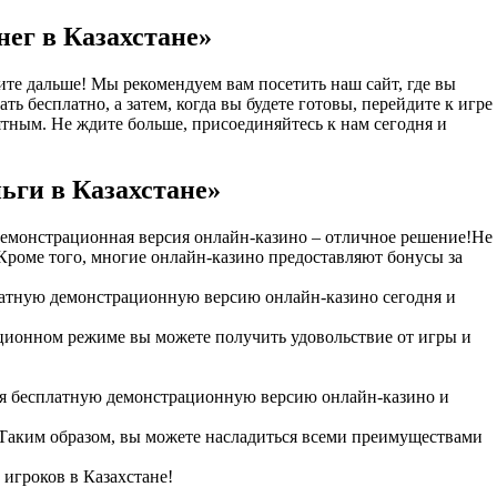
ег в Казахстане»
ите дальше! Мы рекомендуем вам посетить наш сайт, где вы
ь бесплатно, а затем, когда вы будете готовы, перейдите к игре
ятным. Не ждите больше, присоединяйтесь к нам сегодня и
ьги в Казахстане»
 демонстрационная версия онлайн-казино – отличное решение!Не
Кроме того, многие онлайн-казино предоставляют бонусы за
сплатную демонстрационную версию онлайн-казино сегодня и
трационном режиме вы можете получить удовольствие от игры и
ня бесплатную демонстрационную версию онлайн-казино и
. Таким образом, вы можете насладиться всеми преимуществами
 игроков в Казахстане!