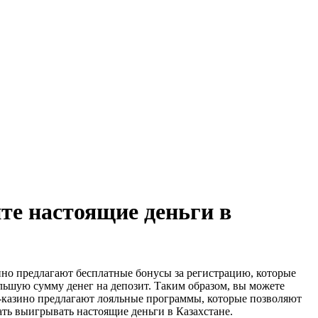
те настоящие деньги в
ино предлагают бесплатные бонусы за регистрацию, которые
льшую сумму денег на депозит. Таким образом, вы можете
н-казино предлагают лояльные программы, которые позволяют
ть выигрывать настоящие деньги в Казахстане.