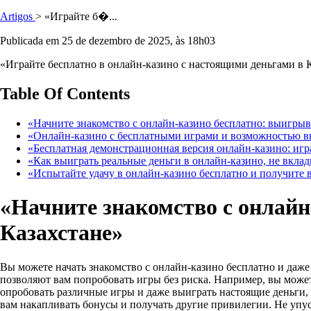
Artigos
> «Играйте б�...
Publicada em 25 de dezembro de 2025, às 18h03
«Играйте бесплатно в онлайн-казино с настоящими деньгами в 
Table Of Contents
«Начните знакомство с онлайн-казино бесплатно: выигрыв
«Онлайн-казино с бесплатными играми и возможностью в
«Бесплатная демонстрационная версия онлайн-казино: игра
«Как выиграть реальные деньги в онлайн-казино, не вклад
«Испытайте удачу в онлайн-казино бесплатно и получите
«Начните знакомство с онлайн
Казахстане»
Вы можете начать знакомство с онлайн-казино бесплатно и даже
позволяют вам попробовать игры без риска. Например, вы може
опробовать различные игры и даже выиграть настоящие деньги,
вам накапливать бонусы и получать другие привилегии. Не упус