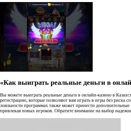
«Как выиграть реальные деньги в онлай
Вы можете выиграть реальные деньги в онлайн-казино в Казахст
регистрацию, которые позволяют вам играть в игры без риска собс
лояльности программах также может принести дополнительные 
привлекая новых игроков. Обратите внимание на выбор надежн