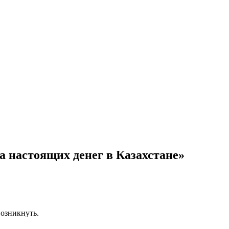
 настоящих денег в Казахстане»
возникнуть.