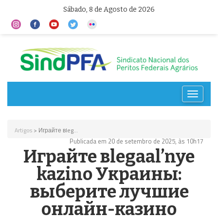
Sábado, 8 de Agosto de 2026
Toggle
navigat
Artigos
> Играйте вleg...
Publicada em 20 de setembro de 2025, às 10h17
Играйте вlegaal’nye
kazino Украины:
выберите лучшие
онлайн-казино