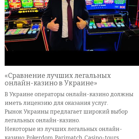
«Сравнение лучших легальных
онлайн-казино в Украине»
В Украине операторы онлайн-казино должны
иметь лицензию для оказания услуг.
Рынок Украины предлагает широкий выбор
легальных онлайн-казино.
Некоторые из лучших легальных онлайн-
казино: Pokerdom, Parimatch, Casino-tours.