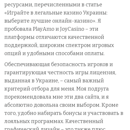
ресурсами, перечисленными в статье
«Играйте в легальные казино Украины:
выберите лучшие онлайн-казино». Я
пробовала PlayAmo и JoyCasino – эти
платформы отличаются качественной
поддержкой, широким спектром игровых
опций и удобными способами оплаты.
Обеспечивающая безопасность игроков и
гарантирующая честность игры лицензия,
выданная в Украине, – самый важный
критерий отбора для меня. Моя подруга
порекомендовала мне эти два сайта, и я
абсолютно довольна своим выбором. Кроме
того, удобно набирать бонусы и участвовать в
лояльных программах. Качественный
графический дизайн – это также плюс.