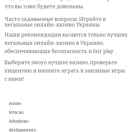
что вы тоже будете довольны.
Часто задаваемые вопросы: Играйте в
легальные онлайн-казино Украины
Наши рекомендации касаются только лучших
легальных онлайн-казино в Украине,
обеспечивающих безопасность и fair play.
Выберите swoyo лучшее казино, проверьте
лицензию и начните играть в законные игры
с нами!
nome:
lotacao:
Admissao:
desligamento: