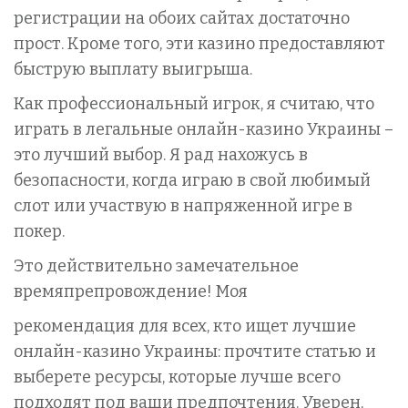
регистрации на обоих сайтах достаточно
прост. Кроме того, эти казино предоставляют
быструю выплату выигрыша.
Как профессиональный игрок, я считаю, что
играть в легальные онлайн-казино Украины –
это лучший выбор. Я рад нахожусь в
безопасности, когда играю в свой любимый
слот или участвую в напряженной игре в
покер.
Это действительно замечательное
времяпрепровождение! Моя
рекомендация для всех, кто ищет лучшие
онлайн-казино Украины: прочтите статью и
выберете ресурсы, которые лучше всего
подходят под ваши предпочтения. Уверен,