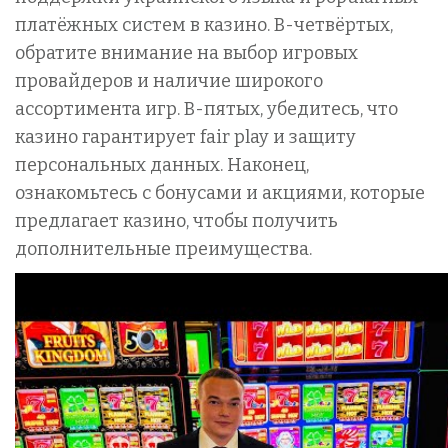
платёжных систем в казино. В-четвёртых,
обратите внимание на выбор игровых
провайдеров и наличие широкого
ассортимента игр. В-пятых, убедитесь, что
казино гарантирует fair play и защиту
персональных данных. Наконец,
ознакомьтесь с бонусами и акциями, которые
предлагает казино, чтобы получить
дополнительные преимущества.