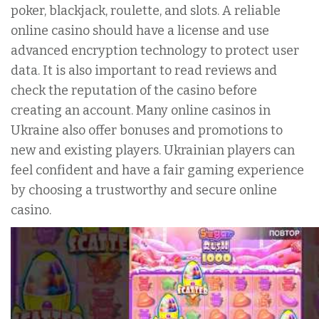
poker, blackjack, roulette, and slots. A reliable
online casino should have a license and use
advanced encryption technology to protect user
data. It is also important to read reviews and
check the reputation of the casino before
creating an account. Many online casinos in
Ukraine also offer bonuses and promotions to
new and existing players. Ukrainian players can
feel confident and have a fair gaming experience
by choosing a trustworthy and secure online
casino.