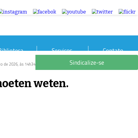
Biblioteca
Serviços
Contato
Sindicalize-se
ro de 2026, às 14h34
moeten weten.