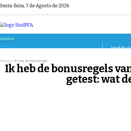
Sexta-feira, 7 de Agosto de 2026
Toggle
Instituc
navigation
Artigos
> Ik heb de bonusregel...
Ik heb de bonusregels va
getest: wat 