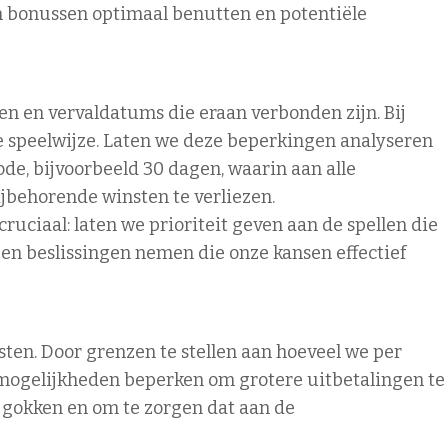
en bonussen optimaal benutten en potentiële
ten en vervaldatums die eraan verbonden zijn. Bij
e speelwijze. Laten we deze beperkingen analyseren
, bijvoorbeeld 30 dagen, waarin aan alle
jbehorende winsten te verliezen.
ciaal: laten we prioriteit geven aan de spellen die
en beslissingen nemen die onze kansen effectief
ten. Door grenzen te stellen aan hoeveel we per
mogelijkheden beperken om grotere uitbetalingen te
ch gokken en om te zorgen dat aan de