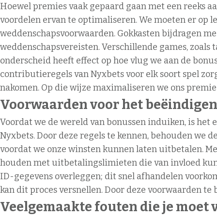
Hoewel premies vaak gepaard gaan met een reeks aan
voordelen ervan te optimaliseren. We moeten er op le
weddenschapsvoorwaarden. Gokkasten bijdragen meest
weddenschapsvereisten. Verschillende games, zoals tafe
onderscheid heeft effect op hoe vlug we aan de bonu
contributieregels van Nyxbets voor elk soort spel zo
nakomen. Op die wijze maximaliseren we ons premiege
Voorwaarden voor het beëindigen
Voordat we de wereld van bonussen induiken, is het e
Nyxbets. Door deze regels te kennen, behouden we de
voordat we onze winsten kunnen laten uitbetalen. Me
houden met uitbetalingslimieten die van invloed kun
ID-gegevens overleggen; dit snel afhandelen voorkomt
kan dit proces versnellen. Door deze voorwaarden te 
Veelgemaakte fouten die je moet 