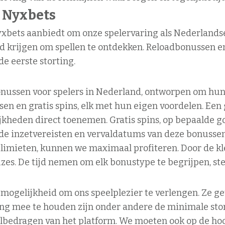
 Nyxbets
yxbets aanbiedt om onze spelervaring als Nederlands
d krijgen om spellen te ontdekken. Reloadbonussen en
e eerste storting.
nussen voor spelers in Nederland, ontworpen om hun 
en en gratis spins, elk met hun eigen voordelen. Een 
kheden direct toenemen. Gratis spins, op bepaalde go
m de inzetvereisten en vervaldatums van deze bonusse
tlimieten, kunnen we maximaal profiteren. Door de kl
s. De tijd nemen om elk bonustype te begrijpen, stelt
ogelijkheid om ons speelplezier te verlengen. Ze gev
ng mee te houden zijn onder andere de minimale stort
edragen van het platform. We moeten ook op de hoogt