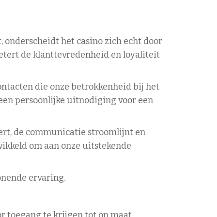
, onderscheidt het casino zich echt door
tert de klanttevredenheid en loyaliteit
ontacten die onze betrokkenheid bij het
een persoonlijke uitnodiging voor een
rt, de communicatie stroomlijnt en
twikkeld om aan onze uitstekende
onende ervaring.
r toegang te krijgen tot op maat