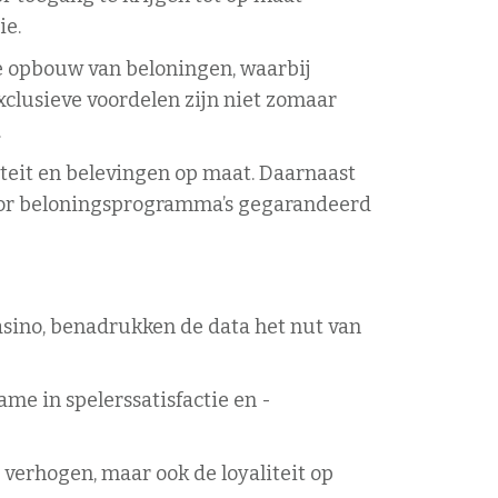
ie.
re opbouw van beloningen, waarbij
clusieve voordelen zijn niet zomaar
.
iteit en belevingen op maat. Daarnaast
door beloningsprogramma’s gegarandeerd
asino, benadrukken de data het nut van
me in spelerssatisfactie en -
verhogen, maar ook de loyaliteit op