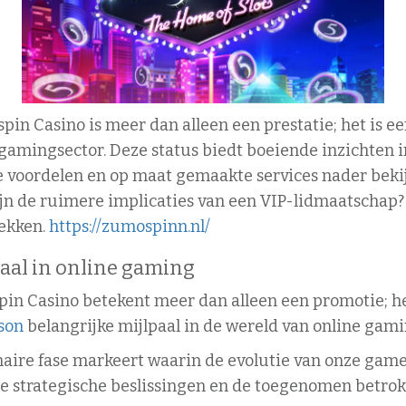
pin Casino is meer dan alleen een prestatie; het is 
gamingsector. Deze status biedt boeiende inzichten i
 voordelen en op maat gemaakte services nader bekij
ijn de ruimere implicaties van een VIP-lidmaatschap?
ekken.
https://zumospinn.nl/
paal in online gaming
pin Casino betekent meer dan alleen een promotie; he
rson
belangrijke mijlpaal in de wereld van online gami
aire fase markeert waarin de evolutie van onze gamep
ze strategische beslissingen en de toegenomen betrok