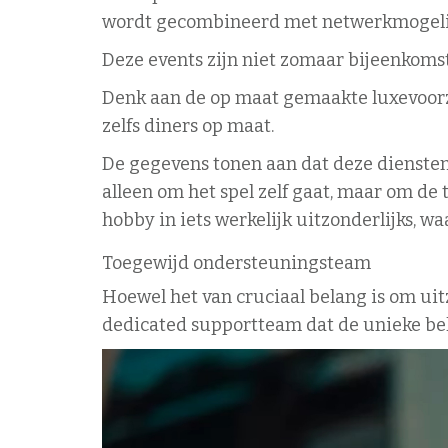
wordt gecombineerd met netwerkmogelij
Deze events zijn niet zomaar bijeenkomst
Denk aan de op maat gemaakte luxevoorzi
zelfs diners op maat.
De gegevens tonen aan dat deze diensten 
alleen om het spel zelf gaat, maar om de
hobby in iets werkelijk uitzonderlijks,
Toegewijd ondersteuningsteam
Hoewel het van cruciaal belang is om uit
dedicated supportteam dat de unieke be