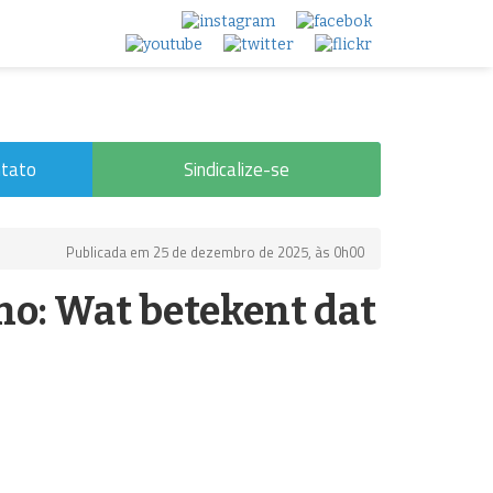
tato
Sindicalize-se
Publicada em 25 de dezembro de 2025, às 0h00
no: Wat betekent dat