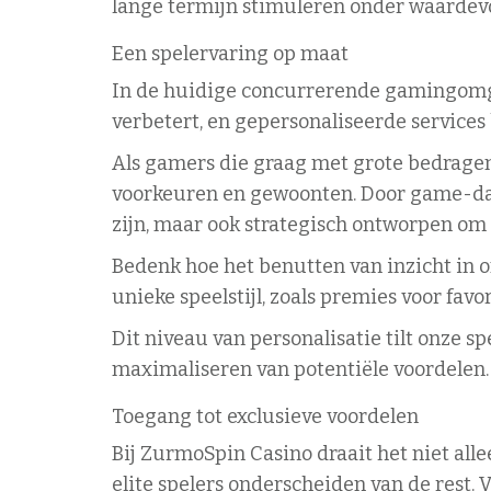
lange termijn stimuleren onder waardevol
Een spelervaring op maat
In de huidige concurrerende gamingomg
verbetert, en gepersonaliseerde services
Als gamers die graag met grote bedragen
voorkeuren en gewoonten. Door game-data
zijn, maar ook strategisch ontworpen om
Bedenk hoe het benutten van inzicht in o
unieke speelstijl, zoals premies voor favor
Dit niveau van personalisatie tilt onze s
maximaliseren van potentiële voordelen. 
Toegang tot exclusieve voordelen
Bij ZurmoSpin Casino draait het niet all
elite spelers onderscheiden van de rest. 