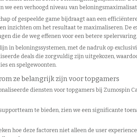
en we een verhoogd niveau van beloningsmaximalisat
chap of gespeelde game bijdraagt aan een efficiënte
 inzichten om het resultaat te maximaliseren. De ex
ngen die de weg effenen voor een betere spelervaring
ijn in beloningssystemen, met de nadruk op exclusiv
liseerde deals die zorgvuldig zijn uitgekozen, waar
ties en spelgewoonten.
rom ze belangrijk zijn voor topgamers
sonaliseerde diensten voor topgamers bij Zumospin C
upportteam te bieden, zien we een significante toena
en hoe deze factoren niet alleen de user experience 