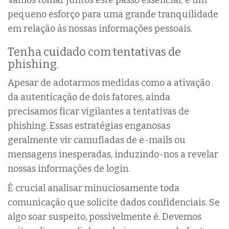
Vamos tomar juntos este passo essencial; é um
pequeno esforço para uma grande tranquilidade
em relação às nossas informações pessoais.
Tenha cuidado com tentativas de
phishing.
Apesar de adotarmos medidas como a ativação
da autenticação de dois fatores, ainda
precisamos ficar vigilantes a tentativas de
phishing. Essas estratégias enganosas
geralmente vir camufladas de e-mails ou
mensagens inesperadas, induzindo-nos a revelar
nossas informações de login.
É crucial analisar minuciosamente toda
comunicação que solicite dados confidenciais. Se
algo soar suspeito, possivelmente é. Devemos