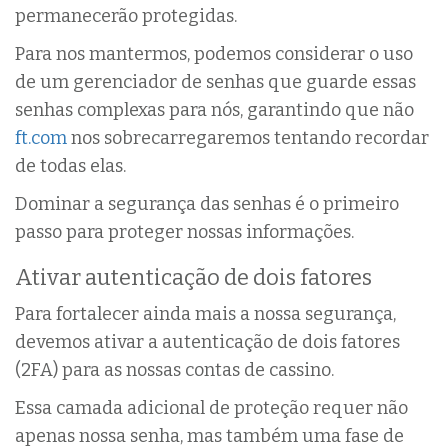
permanecerão protegidas.
Para nos mantermos, podemos considerar o uso
de um gerenciador de senhas que guarde essas
senhas complexas para nós, garantindo que não
ft.com
nos sobrecarregaremos tentando recordar
de todas elas.
Dominar a segurança das senhas é o primeiro
passo para proteger nossas informações.
Ativar autenticação de dois fatores
Para fortalecer ainda mais a nossa segurança,
devemos ativar a autenticação de dois fatores
(2FA) para as nossas contas de cassino.
Essa camada adicional de proteção requer não
apenas nossa senha, mas também uma fase de