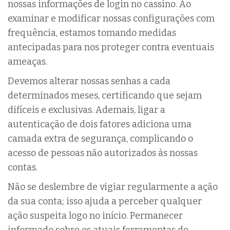
nossas informações de login no cassino. Ao
examinar e modificar nossas configurações com
frequência, estamos tomando medidas
antecipadas para nos proteger contra eventuais
ameaças.
Devemos alterar nossas senhas a cada
determinados meses, certificando que sejam
difíceis e exclusivas. Ademais, ligar a
autenticação de dois fatores adiciona uma
camada extra de segurança, complicando o
acesso de pessoas não autorizados às nossas
contas.
Não se deslembre de vigiar regularmente a ação
da sua conta; isso ajuda a perceber qualquer
ação suspeita logo no início. Permanecer