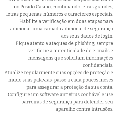
no Posido Casino, combinando letras grandes,
letras pequenas, números e caracteres especiais.
Habilite a verificação em duas etapas para
adicionar uma camada adicional de segurança
aos seus dados de login.
Fique atento a ataques de phishing; sempre
verifique a autenticidade de e-mails e
mensagens que solicitam informações
confidenciais.
Atualize regularmente suas opções de proteção e
mude suas palavras-passe a cada poucos meses
para assegurar a proteção da sua conta.
Configure um software antivírus confiável e use
barreiras de segurança para defender seu
aparelho contra intrusões.