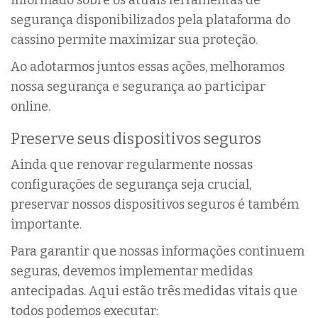
informado sobre os atuais ferramentas de
segurança disponibilizados pela plataforma do
cassino permite maximizar sua proteção.
Ao adotarmos juntos essas ações, melhoramos
nossa segurança e segurança ao participar
online.
Preserve seus dispositivos seguros
Ainda que renovar regularmente nossas
configurações de segurança seja crucial,
preservar nossos dispositivos seguros é também
importante.
Para garantir que nossas informações continuem
seguras, devemos implementar medidas
antecipadas. Aqui estão três medidas vitais que
todos podemos executar: