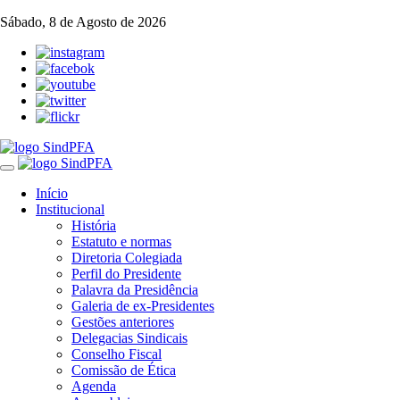
Sábado, 8 de Agosto de 2026
Toggle
navigation
Início
Institucional
História
Estatuto e normas
Diretoria Colegiada
Perfil do Presidente
Palavra da Presidência
Galeria de ex-Presidentes
Gestões anteriores
Delegacias Sindicais
Conselho Fiscal
Comissão de Ética
Agenda