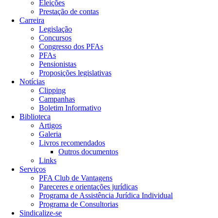
Eleições
Prestação de contas
Carreira
Legislação
Concursos
Congresso dos PFAs
PFAs
Pensionistas
Proposições legislativas
Notícias
Clipping
Campanhas
Boletim Informativo
Biblioteca
Artigos
Galeria
Livros recomendados
Outros documentos
Links
Serviços
PFA Club de Vantagens
Pareceres e orientações jurídicas
Programa de Assistência Jurídica Individual
Programa de Consultorias
Sindicalize-se