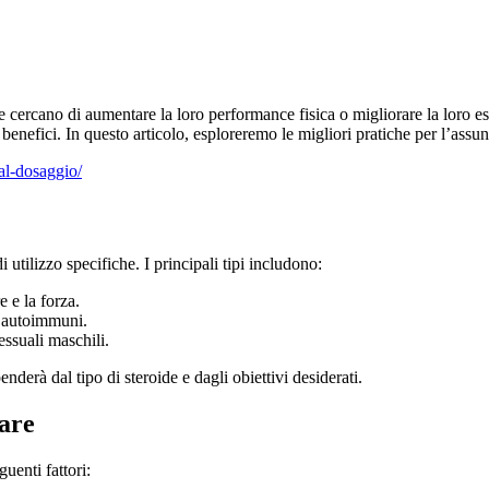
che cercano di aumentare la loro performance fisica o migliorare la lor
 i benefici. In questo articolo, esploreremo le migliori pratiche per l’as
-al-dosaggio/
i utilizzo specifiche. I principali tipi includono:
 e la forza.
e autoimmuni.
essuali maschili.
nderà dal tipo di steroide e dagli obiettivi desiderati.
iare
uenti fattori: