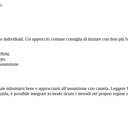
o.
enze individuali. Un approccio comune consiglia di iniziare con dosi più
fetti.
rpo.
’assunzione.
iale informarsi bene e approcciarsi all’assunzione con cautela. Leggere fo
uida, è possibile integrare in modo sicuro i steroidi nel proprio regime 