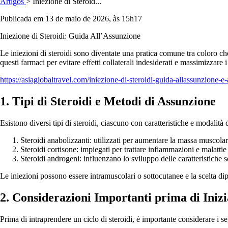
Artigos
> Iniezione di Steroid...
Publicada em 13 de maio de 2026, às 15h17
Iniezione di Steroidi: Guida All’Assunzione
Le iniezioni di steroidi sono diventate una pratica comune tra coloro 
questi farmaci per evitare effetti collaterali indesiderati e massimizzare
https://asiaglobaltravel.com/iniezione-di-steroidi-guida-allassunzione-e
1. Tipi di Steroidi e Metodi di Assunzione
Esistono diversi tipi di steroidi, ciascuno con caratteristiche e modalità d
Steroidi anabolizzanti: utilizzati per aumentare la massa muscolare
Steroidi cortisone: impiegati per trattare infiammazioni e malatti
Steroidi androgeni: influenzano lo sviluppo delle caratteristiche s
Le iniezioni possono essere intramuscolari o sottocutanee e la scelta dipe
2. Considerazioni Importanti prima di Iniz
Prima di intraprendere un ciclo di steroidi, è importante considerare i seg