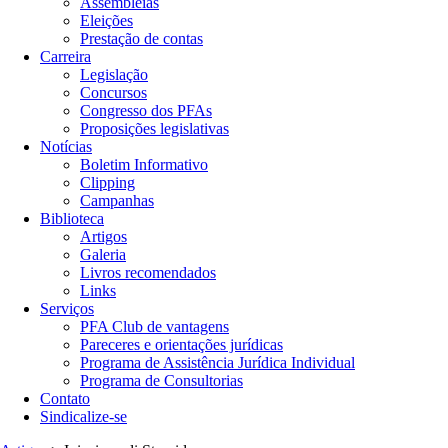
Assembleias
Eleições
Prestação de contas
Carreira
Legislação
Concursos
Congresso dos PFAs
Proposições legislativas
Notícias
Boletim Informativo
Clipping
Campanhas
Biblioteca
Artigos
Galeria
Livros recomendados
Links
Serviços
PFA Club de vantagens
Pareceres e orientações jurídicas
Programa de Assistência Jurídica Individual
Programa de Consultorias
Contato
Sindicalize-se