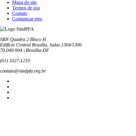
Mapa do site
Termos de uso
Contato
Comunicar erro
SBN Quadra 2 Bloco H
Edifício Central Brasília, Salas 1304/1306
70.040-904 | Brasília-DF
(61) 3327-1210
contato@sindpfa.org.br