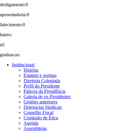
desligamento:0
aposentadoria:0
falecimento:0
bairro:
uf:
graduacao:
Institucional
História
Estatuto e normas
Diretoria Colegiada
Perfil do Presidente
Palavra da Presidência
Galeria de ex-Presidentes
Gestões anteriores
Delegacias Sindicais
Conselho Fiscal
Comissão de Ética
Agenda
Assembleias