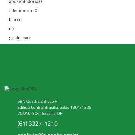
aposentadoria:0
falecimento:0
bairro:
uf:
graduacao:
SBN Quadra 2 Bloco H
Edifício Central Brasília, Salas 1304/1306
70.040-904 | Brasília-DF
(61) 3327-1210
contato@sindpfa.org.br