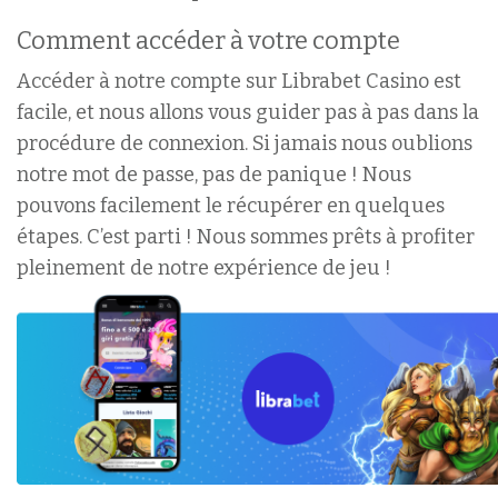
Comment accéder à votre compte
Accéder à notre compte sur Librabet Casino est
facile, et nous allons vous guider pas à pas dans la
procédure de connexion. Si jamais nous oublions
notre mot de passe, pas de panique ! Nous
pouvons facilement le récupérer en quelques
étapes. C’est parti ! Nous sommes prêts à profiter
pleinement de notre expérience de jeu !