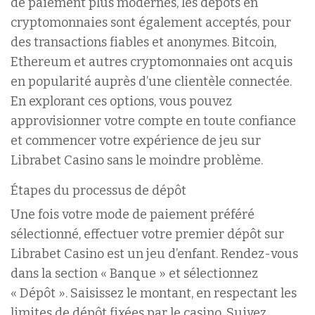
de paiement plus modernes, les dépôts en
cryptomonnaies sont également acceptés, pour
des transactions fiables et anonymes. Bitcoin,
Ethereum et autres cryptomonnaies ont acquis
en popularité auprès d’une clientèle connectée.
En explorant ces options, vous pouvez
approvisionner votre compte en toute confiance
et commencer votre expérience de jeu sur
Librabet Casino sans le moindre problème.
Étapes du processus de dépôt
Une fois votre mode de paiement préféré
sélectionné, effectuer votre premier dépôt sur
Librabet Casino est un jeu d’enfant. Rendez-vous
dans la section « Banque » et sélectionnez
« Dépôt ». Saisissez le montant, en respectant les
limites de dépôt fixées par le casino. Suivez