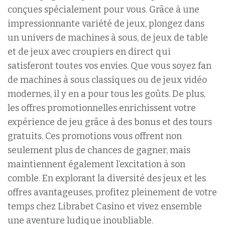
conçues spécialement pour vous. Grâce à une
impressionnante variété de jeux, plongez dans
un univers de machines à sous, de jeux de table
et de jeux avec croupiers en direct qui
satisferont toutes vos envies. Que vous soyez fan
de machines à sous classiques ou de jeux vidéo
modernes, il y en a pour tous les goûts. De plus,
les offres promotionnelles enrichissent votre
expérience de jeu grâce à des bonus et des tours
gratuits. Ces promotions vous offrent non
seulement plus de chances de gagner, mais
maintiennent également l’excitation à son
comble. En explorant la diversité des jeux et les
offres avantageuses, profitez pleinement de votre
temps chez Librabet Casino et vivez ensemble
une aventure ludique inoubliable.