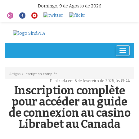
Domingo, 9 de Agosto de 2026
Toggle
navigat
Artigos
> Inscription complèt...
Publicada em 6 de fevereiro de 2026, às 8h44
Inscription complète
pour accéder au guide
de connexion au casino
Librabet au Canada