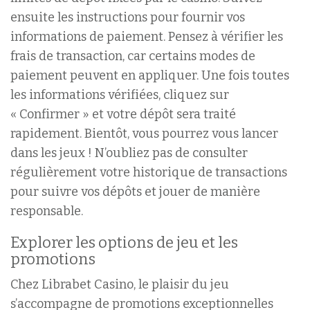
ensuite les instructions pour fournir vos
informations de paiement. Pensez à vérifier les
frais de transaction, car certains modes de
paiement peuvent en appliquer. Une fois toutes
les informations vérifiées, cliquez sur
« Confirmer » et votre dépôt sera traité
rapidement. Bientôt, vous pourrez vous lancer
dans les jeux ! N’oubliez pas de consulter
régulièrement votre historique de transactions
pour suivre vos dépôts et jouer de manière
responsable.
Explorer les options de jeu et les
promotions
Chez Librabet Casino, le plaisir du jeu
s’accompagne de promotions exceptionnelles