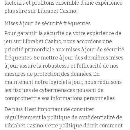
facteurs et profitons ensemble d’une expérience
plus sûre sur Librabet Casino !
Mises à jour de sécurité fréquentes
Pour garantir la sécurité de votre expérience de
jeu sur Librabet Casino, nous accordons une
priorité primordiale aux mises à jour de sécurité
fréquentes. Se mettre à jour des dernières mises
à jour assure la robustesse et l’efficacité de nos
mesures de protection des données. En
maintenant notre logiciel à jour, nous réduisons
les risques de cybermenaces pouvant de
compromettre vos informations personnelles.
De plus, il est important de consulter
régulièrement la politique de confidentialité de
Librabet Casino. Cette politique décrit comment