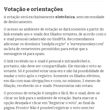
Votação e orientações
A votação será exclusivamente
eletrônica
, sem necessidade
de deslocamento.
O acesso ao ambiente de votação se dará somente a partir do
link enviado aos e-mails dos filiados votantes, de acordo com o
e-mail pessoal cadastrado no SindPFA. Recomendamos
adicionar os domínios “sindpfa.org.br” e “surveymonkey.com”
na lista de remetentes permitidos para evitar que a
mensagem vá para spam.
O link recebido no e-mail é pessoal e intransferível e,
portanto, não deve ser compartilhado. Ele vincula o voto ao
votante. Só é possível votar uma vez e não há possibilidade de
mudar o voto após o registro. Somente os filiados efetivos,
em dia com suas obrigações e com, no mínimo, 2 meses de
filiação, receberão os e-mails. Pensionistas não votam.
O processo de votação é simples e fácil. No e-mail, deve-se
clicar no link para o ambiente de votação. Basta marcar a
opção desejada e clicar em “Registrar o voto”, ao final da
página. Pronto! Não é possível registrar o voto sem ter