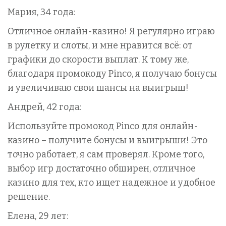
Мария, 34 года:
Отличное онлайн-казино! Я регулярно играю
в рулетку и слоты, и мне нравится всё: от
графики до скорости выплат. К тому же,
благодаря промокоду Pinco, я получаю бонусы
и увеличиваю свои шансы на выигрыш!
Андрей, 42 года:
Используйте промокод Pinco для онлайн-
казино – получите бонусы и выигрыши! Это
точно работает, я сам проверял. Кроме того,
выбор игр достаточно обширен, отличное
казино для тех, кто ищет надежное и удобное
решение.
Елена, 29 лет: