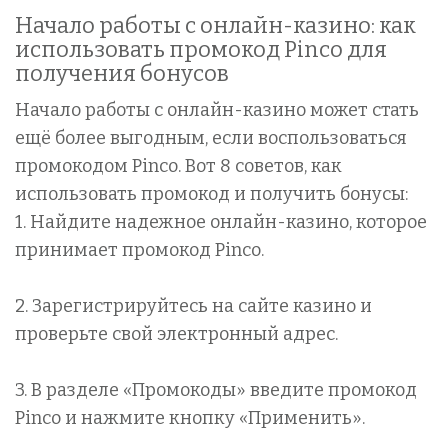
Начало работы с онлайн-казино: как
использовать промокод Pinco для
получения бонусов
Начало работы с онлайн-казино может стать
ещё более выгодным, если воспользоваться
промокодом Pinco. Вот 8 советов, как
использовать промокод и получить бонусы:
1. Найдите надежное онлайн-казино, которое
принимает промокод Pinco.
2. Зарегистрируйтесь на сайте казино и
проверьте свой электронный адрес.
3. В разделе «Промокоды» введите промокод
Pinco и нажмите кнопку «Применить».