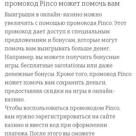
промокод Pinco может помочь вам
Выигрыши в онлайн-казино можно
увеличить с помощью промокода Pinco. Этот
промокод дает доступ к специальным
предложениям и бонусам, которые могут
помочь вам выигрывать больше денег.
Например, вы можете получить бонусные
игры, бесплатные заrotationы или даже
денежные бонусы. Кроме того, промокод Pinco
может помочь вам сохранить деньги,
предоставляя скидки на игры в онлайн-
казино.
Чтобы воспользоваться промокодом Pinco,
вам нужно зарегистрироваться на сайте
казино и ввести код при оформлении
платежа. После этого вы сможете