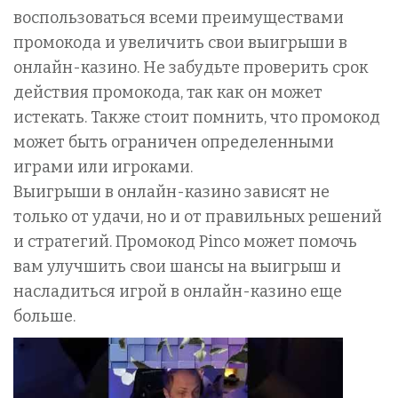
воспользоваться всеми преимуществами
промокода и увеличить свои выигрыши в
онлайн-казино. Не забудьте проверить срок
действия промокода, так как он может
истекать. Также стоит помнить, что промокод
может быть ограничен определенными
играми или игроками.
Выигрыши в онлайн-казино зависят не
только от удачи, но и от правильных решений
и стратегий. Промокод Pinco может помочь
вам улучшить свои шансы на выигрыш и
насладиться игрой в онлайн-казино еще
больше.