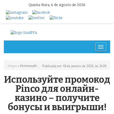
Quinta-feira, 6 de Agosto de 2026
Toggle
navigat
Artigos
> Используйт...
Publicada em 18 de janeiro de 2026, às 2h26
Используйте промокод
Pinco для онлайн-
казино – получите
бонусы и выигрыши!