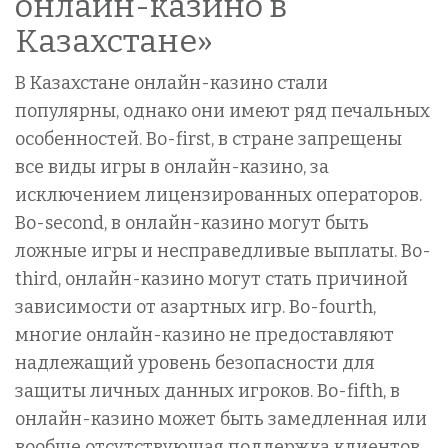
онлайн-казино в
Казахстане»
В Казахстане онлайн-казино стали
популярны, однако они имеют ряд печальных
особенностей. Во-first, в стране запрещены
все виды игры в онлайн-казино, за
исключением лицензированных операторов.
Во-second, в онлайн-казино могут быть
ложные игры и несправедливые выплаты. Во-
third, онлайн-казино могут стать причиной
зависимости от азартных игр. Во-fourth,
многие онлайн-казино не предоставляют
надлежащий уровень безопасности для
защиты личных данных игроков. Во-fifth, в
онлайн-казино может быть замедленная или
вообще отсутствующая поддержка клиентов.