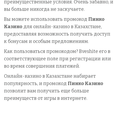
преимущественные условия. Очень забавно, и
вы больше никогда не заскучаете.
Вы можете использовать промокод
Пинко
Казино
для онлайн-казино в Казахстане,
предоставляя возможность получить доступ
к бонусам и особым предложениям.
Как пользоваться промокодом? Вveshite его в
соответствующее поле при регистрации или
во время совершения платежей.
Онлайн-казино в Казахстане набирает
популярность, и промокод
Пинко Казино
позволит вам получить еще больше
преимуществ от игры в интернете.