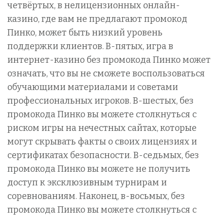
четвёртых, в нелицензионных онлайн-
казино, где вам не предлагают промокод
Пинко, может быть низкий уровень
поддержки клиентов. В-пятых, игра в
интернет-казино без промокода Пинко может
означать, что вы не сможете воспользоваться
обучающими материалами и советами
профессиональных игроков. В-шестых, без
промокода Пинко вы можете столкнуться с
риском игры на нечестных сайтах, которые
могут скрывать факты о своих лицензиях и
сертификатах безопасности. В-седьмых, без
промокода Пинко вы можете не получить
доступ к эксклюзивным турнирам и
соревнованиям. Наконец, в-восьмых, без
промокода Пинко вы можете столкнуться с