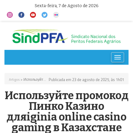
Sexta-feira, 7 de Agosto de 2026
Toggle
navigat
Artigos
> Используйт...
Publicada em 23 de agosto de 2025, às 1h01
Используйте промокод
Пинко Казино
дляiginia online casino
gaming в Казахстане