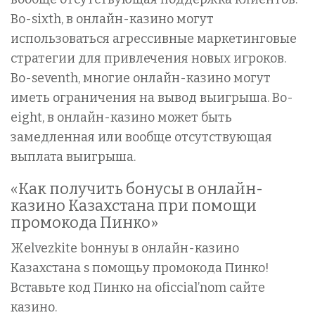
Во-sixth, в онлайн-казино могут
использоваться агрессивные маркетинговые
стратегии для привлечения новых игроков.
Во-seventh, многие онлайн-казино могут
иметь ограничения на вывод выигрыша. Во-
eight, в онлайн-казино может быть
замедленная или вообще отсутствующая
выплата выигрыша.
«Как получить бонусы в онлайн-
казино Казахстана при помощи
промокода Пинко»
Жelvezkite boннуы в онлайн-казино
Казахстана s помощьy промокода Пинко!
Вставьте код Пинко на oficcial’nom сайте
казино.