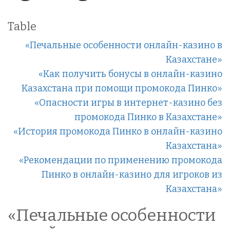
Table
«Печальные особенности онлайн-казино в
Казахстане»
«Как получить бонусы в онлайн-казино
Казахстана при помощи промокода Пинко»
«Опасности игры в интернет-казино без
промокода Пинко в Казахстане»
«История промокода Пинко в онлайн-казино
Казахстана»
«Рекомендации по применению промокода
Пинко в онлайн-казино для игроков из
Казахстана»
«Печальные особенности