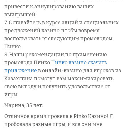
привести к аннулированию ваших
выигрышей.
7. Оставайтесь в курсе акций и специальных
предложений казино, чтобы вовремя
воспользоваться следующим промокодом
Пинко.
8. Наши рекомендации по применению
промокода Пинко
Пинко казино скачать
приложение
в онлайн-казино для игроков из
Казахстана помогут вам максимизировать
свою выгоду и получить удовольствие от
игры.
Марина, 35 лет:
Отличное время провела в Pinko Казино! Я
пробовала разные игры, и все они мне