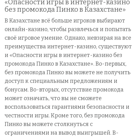
«Опасности игры в интернет-казино
без промокода Пинко в Казахстане»
В Казахстане всё больше игроков выбирают
онлайн-казино, чтобы развлечься и попытать
своё игровое умение. Однако, невзирая на все
преимущества интернет-казино, существуют
и «Опасности игры в интернет-казино без
промокода Пинко в Казахстане». Во-первых,
без промокода Пинко вы можете не получить
доступ к специальным предложениям и
бонусам. Во-вторых, отсутствие промокода
может означать, что вы не сможете
воспользоваться гарантиями безопасности и
честности игры. Кроме того, без промокода
Пинко вы можете столкнуться с
ограничениями на вывод выигрышей. В-