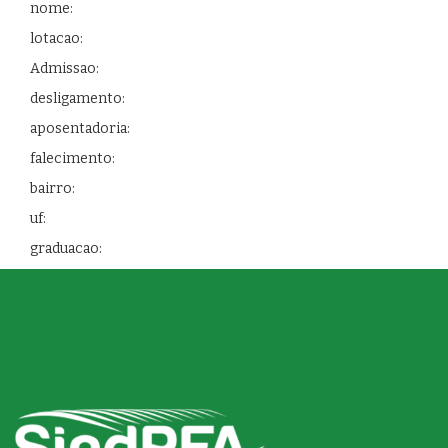
nome:
lotacao:
Admissao:
desligamento:
aposentadoria:
falecimento:
bairro:
uf:
graduacao: