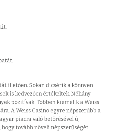
it.
patát.
át illetően. Sokan dicsérik a könnyen
etések is kedvezően értékeltek. Néhány
nyek pozitívak. Többen kiemelik a Weiss
ására. A Weiss Casino egyre népszerűbb a
agyar piacra való betörésével új
ó, hogy tovább növeli népszerűségét