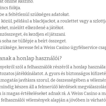
t online kaszinó.
ncs fiókja.
be a feltétlenül szükséges adatokat.
közül, például a blackjackot, a roulettet vagy a szlottja
ket, mielőtt elkezdené a játékot.
összeget, és kezdjen el játszani.
 soha ne túllépje a beírt összeget.
züksége, keresse fel a Weiss Casino ügyfélservice csa
danak a honlap használói?
yekről szól a felhasználók részéről a honlap használat
változatos játékkínálatot. A gyors és biztonságos kifiz
 támogatás javításra szorul, de összességében a vélemé
y mindig készen áll a felmerülő kérdések megválaszol
 is magas értékeléseket adnak rá. A Weiss Casino a m
a felhasználói vélemények alapján a jövőben is várhat