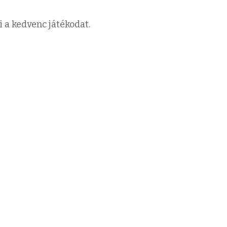
i a kedvenc játékodat.