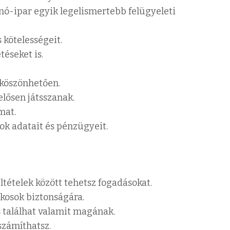
nó-ipar egyik legelismertebb felügyeleti
 kötelességeit.
téseket is.
 köszönhetően.
lelősen játsszanak.
mat.
sok adatait és pénzügyeit.
eltételek között tehetsz fogadásokat.
ékosok biztonságára.
 találhat valamit magának.
számíthatsz.