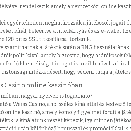
élyével rendelkezik, amely a nemzetközi online kaszi
elei egyértelműen meghatározzák a játékosok jogait és
eket kínál, beleértve a hitelkártyás és az e-wallet fize
 128 bites SSL titkosítással történik.
re számíthatnak a játékok során a RNG használatának
áték politikával, amely biztosítja, hogy a játékosok fe
emelkedő klienteliség-támogatás tovább növeli a bizal
a biztonsági intézkedéseit, hogy védeni tudja a játéko
s Casino online kaszinóban
zinóban magyar nyelven is fogadható?
ető a Weiss Casino, ahol széles kínálattal és kedvező f
 online kaszinó, amely komoly figyelmet fordít a ját
kok is kínálatunk részét képezik, így minden játékos
ztráció után különböző bonusszal és promóciókkal is 