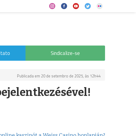
tato
Sindicalize-se
Publicada em 20 de setembro de 2025, às 12h44
bejelentkezésével!
online kaszinót a Weiss Casino honlapján?