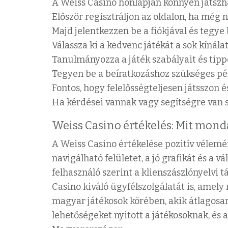
A Weiss Casino honlapján könnyen játszha
Először regisztráljon az oldalon, ha még ni
Majd jelentkezzen be a fiókjával és tegye 
Válassza ki a kedvenc játékát a sok kínálat 
Tanulmányozza a játék szabályait és tippe
Tegyen be a beíratkozáshoz szükséges pénz
Fontos, hogy felelősségteljesen játsszon és
Ha kérdései vannak vagy segítségre van s
Weiss Casino értékelés: Mit mon
A Weiss Casino értékelése pozitív vélemén
navigálható felületet, a jó grafikát és a 
felhasználó szerint a klienszászlónyelvi
Casino kiváló ügyfélszolgálatát is, amel
magyar játékosok körében, akik átlagosan
lehetőségeket nyitott a játékosoknak, és 