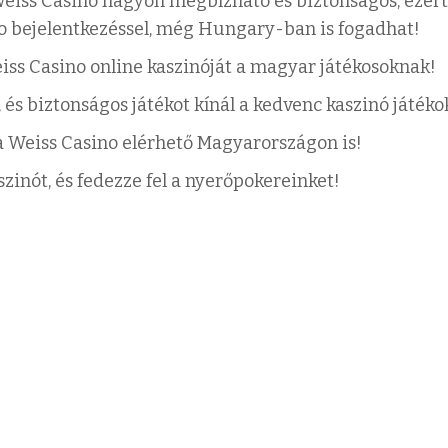
 Weiss Casino nagyon megbízható és biztonságos, ezér
no bejelentkezéssel, még Hungary-ban is fogadhat!
ss Casino online kaszinóját a magyar játékosoknak!
 és biztonságos játékot kínál a kedvenc kaszinó játék
 a Weiss Casino elérhető Magyarországon is!
szinót, és fedezze fel a nyerőpokereinket!