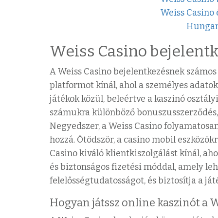
Weiss Casino 
Hungary
Weiss Casino bejelentk
A Weiss Casino bejelentkezésnek számos
platformot kínál, ahol a személyes adatok
játékok közül, beleértve a kaszinó osztály
számukra különböző bonuszusszerződés, b
Negyedszer, a Weiss Casino folyamatosan f
hozzá. Ötödször, a casino mobil eszközökr
Casino kiváló klientkiszolgálást kínál, a
és biztonságos fizetési móddal, amely leh
felelősségtudatosságot, és biztosítja a já
Hogyan játssz online kaszinót a 