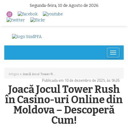
Segunda-feira, 10 de Agosto de 2026
Toggle
navigat
Artigos
> Joacă Jocul Tower R...
Publicada em 10 de dezembro de 2025, às 5h26
Joacă Jocul Tower Rush
în Casino-uri Online din
Moldova – Descoperă
Cum!