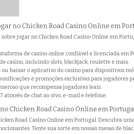
ogar no Chicken Road Casino Online em Por
sobre jogar no Chicken Road Casino Online em Portuga
ataforma de casino online confiável e licenciada em P
 casino, incluindo slots, blackjack, roulette e mais.
ou baixar o aplicativo do casino para dispositivos mó
bonificações e promoções exclusivas para jogadores 
eneroso que recompensa jogadores leais.
7 através de chat ao vivo, e-mail e telefone.
no Chicken Road Casino Online em Portuga
ken Road Casino Online em Portugal. Descubra uma v
emocionantes. Tente sua sorte em nossas mesas de blac