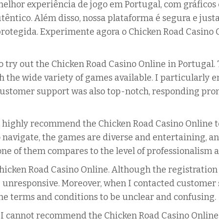
elhor experiência de jogo em Portugal, com gráficos 
tico. Além disso, nossa plataforma é segura e justa
protegida. Experimente agora o Chicken Road Casino 
 to try out the Chicken Road Casino Online in Portugal
 the wide variety of games available. I particularly en
ustomer support was also top-notch, responding pro
I highly recommend the Chicken Road Casino Online to
o navigate, the games are diverse and entertaining, an
none of them compares to the level of professionalism 
hicken Road Casino Online. Although the registration p
 unresponsive. Moreover, when I contacted customer s
the terms and conditions to be unclear and confusing.
 I cannot recommend the Chicken Road Casino Online t