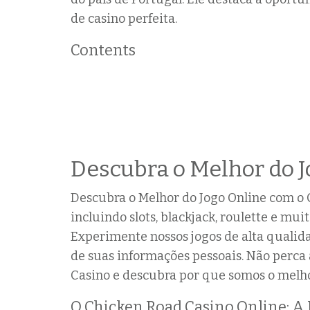
de casino perfeita.
Contents
Descubra o Melhor do J
Descubra o Melhor do Jogo Online com o 
incluindo slots, blackjack, roulette e mu
Experimente nossos jogos de alta qualida
de suas informações pessoais. Não perca
Casino e descubra por que somos o melho
O Chicken Road Casino Online: A 