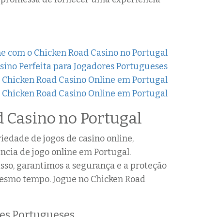
ne com o Chicken Road Casino no Portugal
sino Perfeita para Jogadores Portugueses
 Chicken Road Casino Online em Portugal
 Chicken Road Casino Online em Portugal
 Casino no Portugal
edade de jogos de casino online,
ência de jogo online em Portugal.
sso, garantimos a segurança e a proteção
 mesmo tempo. Jogue no Chicken Road
res Portugueses