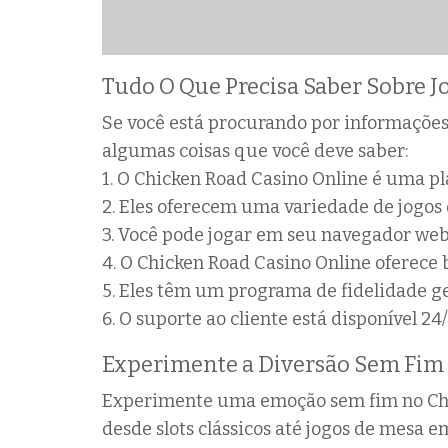
Tudo O Que Precisa Saber Sobre J
Se você está procurando por informações 
algumas coisas que você deve saber:
1. O Chicken Road Casino Online é uma pl
2. Eles oferecem uma variedade de jogos de
3. Você pode jogar em seu navegador web 
4. O Chicken Road Casino Online oferece 
5. Eles têm um programa de fidelidade g
6. O suporte ao cliente está disponível 24/
Experimente a Diversão Sem Fim 
Experimente uma emoção sem fim no Chic
desde slots clássicos até jogos de mesa 