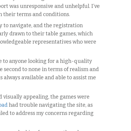
ort was unresponsive and unhelpful. I’ve
n their terms and conditions.
 to navigate, and the registration
arly drawn to their table games, which
 knowledgeable representatives who were
to anyone looking for a high-quality
re second to none in terms of realism and
 always available and able to assist me
d visually appealing, the games were
oad
had trouble navigating the site, as
failed to address my concerns regarding