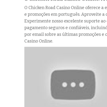
O Chicken Road Casino Online oferece a 
e promoções em português. Aproveite a c
Experimente nosso excelente suporte ao 
pagamento seguros e confiáveis, inclui
por email sobre as últimas promoções e
Casino Online.