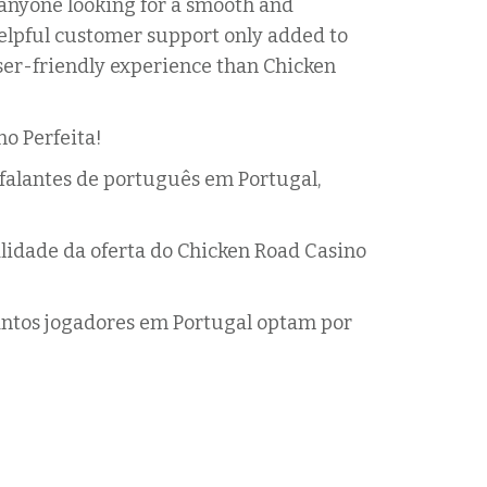
anyone looking for a smooth and
helpful customer support only added to
user-friendly experience than Chicken
no Perfeita!
falantes de português em Portugal,
alidade da oferta do Chicken Road Casino
antos jogadores em Portugal optam por