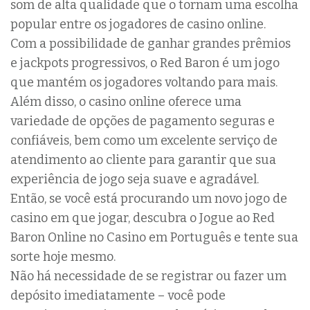
som de alta qualidade que o tornam uma escolha
popular entre os jogadores de casino online.
Com a possibilidade de ganhar grandes prêmios
e jackpots progressivos, o Red Baron é um jogo
que mantém os jogadores voltando para mais.
Além disso, o casino online oferece uma
variedade de opções de pagamento seguras e
confiáveis, bem como um excelente serviço de
atendimento ao cliente para garantir que sua
experiência de jogo seja suave e agradável.
Então, se você está procurando um novo jogo de
casino em que jogar, descubra o Jogue ao Red
Baron Online no Casino em Português e tente sua
sorte hoje mesmo.
Não há necessidade de se registrar ou fazer um
depósito imediatamente – você pode