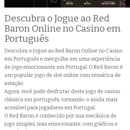
Descubra o Jogue ao Red
Baron Online no Casino em
Português
Descubra o Jogue ao Red Baron Online no Casino
em Português e mergulhe em uma experiência
de jogo emocionante em Portugal. O Red Baron é
um popular jogo de slot online com temática de
aviação.
Agora, você pode desfrutar deste jogo de casino
clássico em português, tornando-o ainda mais
acessível para jogadores em Portugal.
O Red Baron é conhecido por sua mecânica de
jogo simples, mas emocionante, com gráficos e