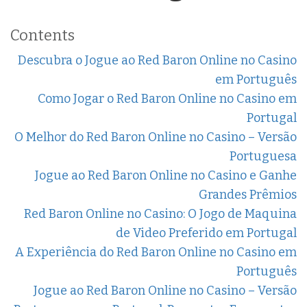
Contents
Descubra o Jogue ao Red Baron Online no Casino
em Português
Como Jogar o Red Baron Online no Casino em
Portugal
O Melhor do Red Baron Online no Casino – Versão
Portuguesa
Jogue ao Red Baron Online no Casino e Ganhe
Grandes Prêmios
Red Baron Online no Casino: O Jogo de Maquina
de Video Preferido em Portugal
A Experiência do Red Baron Online no Casino em
Português
Jogue ao Red Baron Online no Casino – Versão