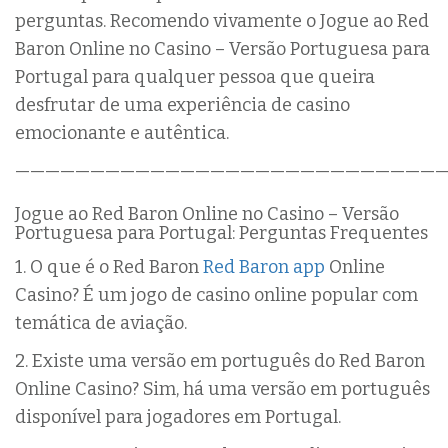
perguntas. Recomendo vivamente o Jogue ao Red
Baron Online no Casino – Versão Portuguesa para
Portugal para qualquer pessoa que queira
desfrutar de uma experiência de casino
emocionante e autêntica.
————
Jogue ao Red Baron Online no Casino – Versão
Portuguesa para Portugal: Perguntas Frequentes
1. O que é o Red Baron
Red Baron app
Online
Casino? É um jogo de casino online popular com
temática de aviação.
2. Existe uma versão em português do Red Baron
Online Casino? Sim, há uma versão em português
disponível para jogadores em Portugal.