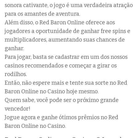
sonora cativante, o jogo é uma verdadeira atração
para os amantes de aventura.
Além disso, o Red Baron Online oferece aos
jogadores a oportunidade de ganhar free spins e
multiplicadores, aumentando suas chances de
ganhar.
Para jogar, basta se cadastrar em um dos nossos
casinos recomendados e começar a girar os
rodilhos.
Então, não espere mais e tente sua sorte no Red
Baron Online no Casino hoje mesmo.
Quem sabe, você pode ser o próximo grande
vencedor!
Jogue agora e ganhe ótimos prêmios no Red
Baron Online no Casino.