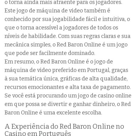
o torna ainda mais atraente para os jogadores.
Este jogo de máquina de video também é
conhecido por sua jogabilidade fácil e intuitiva, o
que o torna acessível a jogadores de todos os
níveis de habilidade. Com suas regras claras e sua
mecânica simples, o Red Baron Online é um jogo
que pode ser facilmente dominado.
Em resumo, o Red Baron Online é o jogo de
máquina de video preferido em Portugal, graças
à sua temática única, gráficas de alta qualidade,
recursos emocionantes e alta taxa de pagamento.
Se você está procurando um jogo de casino online
em que possa se divertir e ganhar dinheiro, o Red
Baron Online é uma excelente escolha.
A Experiência do Red Baron Online no
Casino em Português