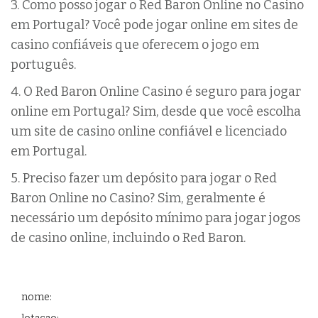
3. Como posso jogar o Red Baron Online no Casino
em Portugal? Você pode jogar online em sites de
casino confiáveis que oferecem o jogo em
português.
4. O Red Baron Online Casino é seguro para jogar
online em Portugal? Sim, desde que você escolha
um site de casino online confiável e licenciado
em Portugal.
5. Preciso fazer um depósito para jogar o Red
Baron Online no Casino? Sim, geralmente é
necessário um depósito mínimo para jogar jogos
de casino online, incluindo o Red Baron.
nome: