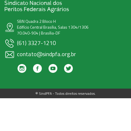
SBN Quadra 2 Bloco H
Edifício Central Brasília, Salas 1304/1306
70.040-904 | Brasília-DF
(61) 3327-1210
contato@sindpfa.org.br
© SindPFA - Todos direitos reservados.