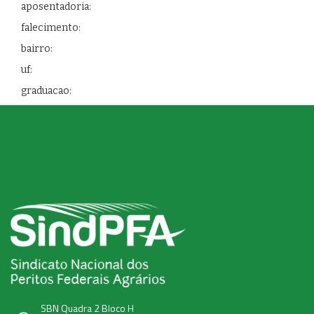
aposentadoria:
falecimento:
bairro:
uf:
graduacao:
SBN Quadra 2 Bloco H