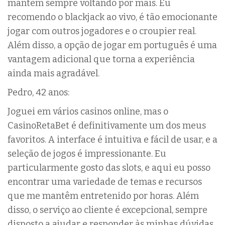
mantêm sempre voltando por mais. Eu
recomendo o blackjack ao vivo, é tão emocionante
jogar com outros jogadores e o croupier real.
Além disso, a opção de jogar em português é uma
vantagem adicional que torna a experiência
ainda mais agradável.
Pedro, 42 anos:
Joguei em vários casinos online, mas o
CasinoRetaBet é definitivamente um dos meus
favoritos. A interface é intuitiva e fácil de usar, e a
seleção de jogos é impressionante. Eu
particularmente gosto das slots, e aqui eu posso
encontrar uma variedade de temas e recursos
que me mantêm entretenido por horas. Além
disso, o serviço ao cliente é excepcional, sempre
disposto a ajudar e responder às minhas dúvidas.