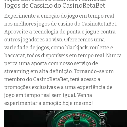
Jogos de Cassino do CasinoRetaBet
Experimente a emoção do jogo em tempo real
nos melhores jogos de casino do CasinoRetaBet.
Aproveite a tecnologia de ponta e jogue contra
outros jogadores ao vivo. Oferecemos uma
variedade de jogos, como blackjack, roulette e
baccarat, todos disponíveis em tempo real. Nunca
perca uma aposta com nosso serviço de
streaming em alta definição. Tornando-se um
membro do CasinoRetaBet, terá acesso a
promoções exclusivas e a uma experiência de
jogo em tempo real sem igual. Venha
experimentar a emoção hoje mesmo!