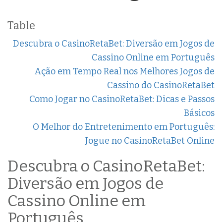
Table
Descubra o CasinoRetaBet: Diversão em Jogos de
Cassino Online em Português
Ação em Tempo Real nos Melhores Jogos de
Cassino do CasinoRetaBet
Como Jogar no CasinoRetaBet: Dicas e Passos
Básicos
O Melhor do Entretenimento em Português:
Jogue no CasinoRetaBet Online
Descubra o CasinoRetaBet:
Diversão em Jogos de
Cassino Online em
Português