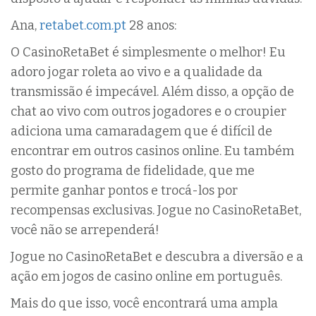
Ana,
retabet.com.pt
28 anos:
O CasinoRetaBet é simplesmente o melhor! Eu
adoro jogar roleta ao vivo e a qualidade da
transmissão é impecável. Além disso, a opção de
chat ao vivo com outros jogadores e o croupier
adiciona uma camaradagem que é difícil de
encontrar em outros casinos online. Eu também
gosto do programa de fidelidade, que me
permite ganhar pontos e trocá-los por
recompensas exclusivas. Jogue no CasinoRetaBet,
você não se arrependerá!
Jogue no CasinoRetaBet e descubra a diversão e a
ação em jogos de casino online em português.
Mais do que isso, você encontrará uma ampla