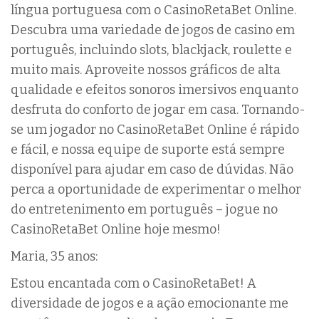
língua portuguesa com o CasinoRetaBet Online.
Descubra uma variedade de jogos de casino em
português, incluindo slots, blackjack, roulette e
muito mais. Aproveite nossos gráficos de alta
qualidade e efeitos sonoros imersivos enquanto
desfruta do conforto de jogar em casa. Tornando-
se um jogador no CasinoRetaBet Online é rápido
e fácil, e nossa equipe de suporte está sempre
disponível para ajudar em caso de dúvidas. Não
perca a oportunidade de experimentar o melhor
do entretenimento em português – jogue no
CasinoRetaBet Online hoje mesmo!
Maria, 35 anos:
Estou encantada com o CasinoRetaBet! A
diversidade de jogos e a ação emocionante me