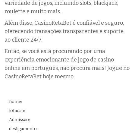
variedade de jogos, incluindo slots, blackjack,
roulette e muito mais.
Além disso, CasinoRetaBet é confiável e seguro,
oferecendo transações transparentes e suporte
ao cliente 24/7.
Então, se você está procurando por uma
experiência emocionante de jogo de casino
online em português, não procura mais! Jogue no
CasinoRetaBet hoje mesmo.
nome:
lotacao:
Admissao:
desligamento: